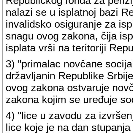
Republičkog fonda za penzijs
nalazi se u isplatnoj bazi R
invalidsko osiguranje za is
snagu ovog zakona, čija isp
isplata vrši na teritoriji Rep
3) "primalac novčane socija
državljanin Republike Srbij
ovog zakona ostvaruje novč
zakona kojim se uređuje soci
4) "lice u zavodu za izvršenj
lice koje je na dan stupanj