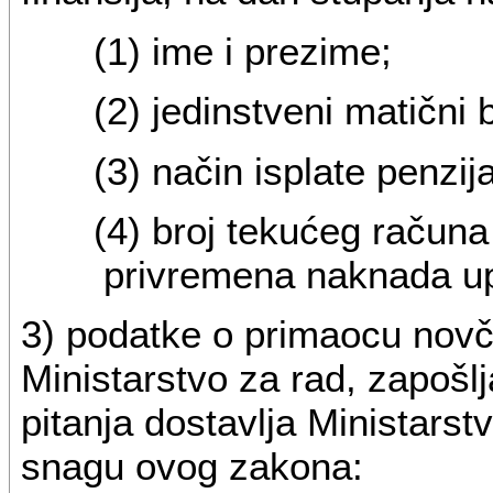
(1) ime i prezime;
(2) jedinstveni matični br
(3) način isplate penzij
(4) broj tekućeg računa 
privremena naknada up
3) podatke o primaocu novč
Ministarstvo za rad, zapošlj
pitanja dostavlja Ministarst
snagu ovog zakona: