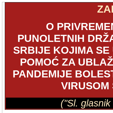
ZA
O PRIVREME
PUNOLETNIH DRŽ
SRBIJE KOJIMA S
POMOĆ ZA UBLAŽ
PANDEMIJE BOLEST
VIRUSOM 
("Sl. glasni