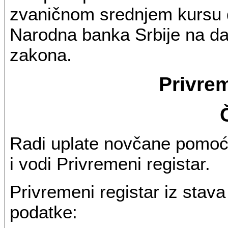
zvaničnom srednjem kursu d
Narodna banka Srbije na d
zakona.
Privrem
Radi uplate novčane pomoći 
i vodi Privremeni registar.
Privremeni registar iz stav
podatke: