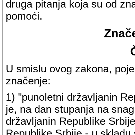
druga pitanja koja su od zn
pomoći.
Znače
U smislu ovog zakona, pojed
značenje:
1) "punoletni državljanin Rep
je, na dan stupanja na snag
državljanin Republike Srbije,
Republike Srbije - u sklad