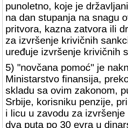
punoletno, koje je državljan
na dan stupanja na snagu 
pritvora, kazna zatvora ili 
za izvršenje krivičnih sank
uređuje izvršenje krivičnih 
5) "novčana pomoć" je nakn
Ministarstvo finansija, prek
skladu sa ovim zakonom, p
Srbije, korisniku penzije, 
i licu u zavodu za izvršenje
dva puta po 30 evra u dinar