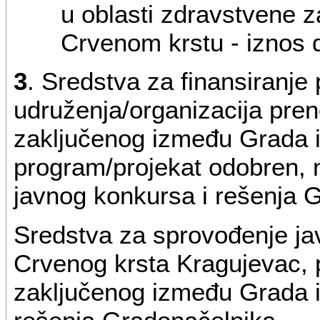
u oblasti zdravstvene z
Crvenom krstu - iznos 
3
. Sredstva za finansiranje
udruženja/organizacija pre
zaključenog između Grada i 
program/projekat odobren,
javnog konkursa i rešenja 
Sredstva za sprovođenje ja
Crvenog krsta Kragujevac,
zaključenog između Grada i