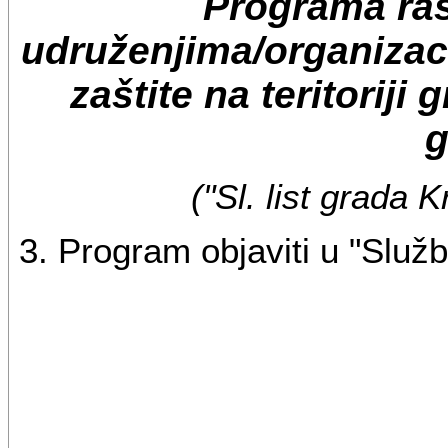
Programa ra
udruženjima/organizac
zaštite na teritoriji
g
("Sl. list grada 
3. Program objaviti u "Služ