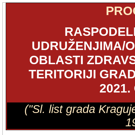
PRO
RASPODEL
UDRUŽENJIMA/O
OBLASTI ZDRAVS
TERITORIJI GRA
2021.
("Sl. list grada Kragu
1