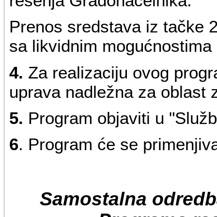
rešenja Gradonačelnika.
Prenos sredstava iz tačke 2
sa likvidnim mogućnostima
4.
Za realizaciju ovog pro
uprava nadležna za oblast z
5.
Program objaviti u "Služ
6
. Program će se primenjiva
Samostalna odredb