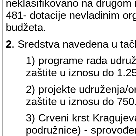
neklasifikovano na drugom 
481- dotacije nevladinim org
budžeta.
2
. Sredstva navedena u tač
1) programe rada udruž
zaštite u iznosu do 1.2
2) projekte udruženja/o
zaštite u iznosu do 750
3) Crveni krst Kragujev
podružnice) - sprovođe