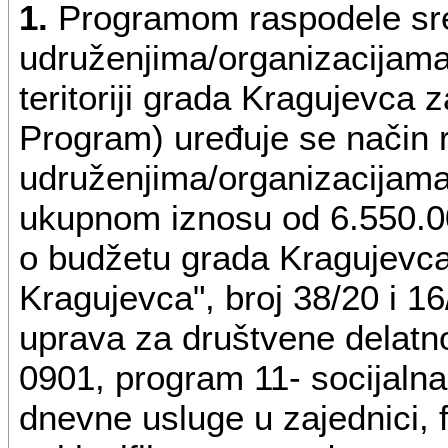
1.
Programom raspodele sr
udruženjima/organizacijama 
teritoriji grada Kragujevca 
Program) uređuje se način 
udruženjima/organizacijama 
ukupnom iznosu od 6.550.00
o budžetu grada Kragujevca 
Kragujevca", broj 38/20 i 1
uprava za društvene delatno
0901, program 11- socijalna
dnevne usluge u zajednici, 