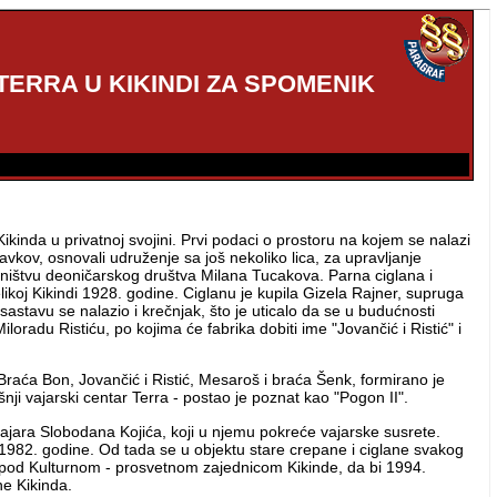
TERRA U KIKINDI ZA SPOMENIK
 Kikinda u privatnoj svojini. Prvi podaci o prostoru na kojem se nalazi
vkov, osnovali udruženje sa još nekoliko lica, za upravljanje
sništvu deoničarskog društva Milana Tucakova. Parna ciglana i
ikoj Kikindi 1928. godine. Ciglanu je kupila Gizela Rajner, supruga
sastavu se nalazio i krečnjak, što je uticalo da se u budućnosti
oradu Ristiću, po kojima će fabrika dobiti ime "Jovančić i Ristić" i
aća Bon, Jovančić i Ristić, Mesaroš i braća Šenk, formirano je
nji vajarski centar Terra - postao je poznat kao "Pogon II".
vajara Slobodana Kojića, koji u njemu pokreće vajarske susrete.
 1982. godine. Od tada se u objektu stare crepane i ciglane svakog
 pod Kulturnom - prosvetnom zajednicom Kikinde, da bi 1994.
ne Kikinda.