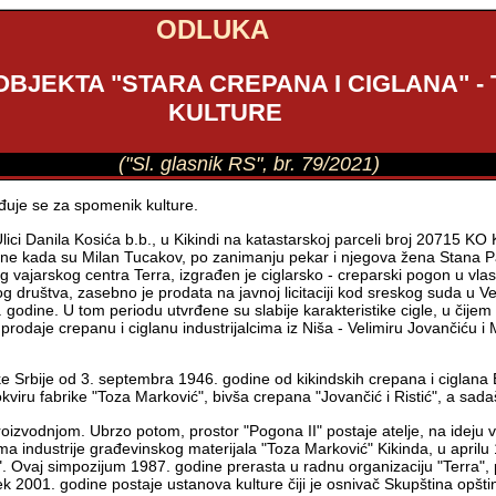
ODLUKA
BJEKTA "STARA CREPANA I CIGLANA" - 
KULTURE
("Sl. glasnik RS", br. 79/2021)
vrđuje se za spomenik kulture.
 Ulici Danila Kosića b.b., u Kikindi na katastarskoj parceli broj 20715 KO
odine kada su Milan Tucakov, po zanimanju pekar i njegova žena Stana Pa
 vajarskog centra Terra, izgrađen je ciglarsko - creparski pogon u vla
društva, zasebno je prodata na javnoj licitaciji kod sreskog suda u Vel
 godine. U tom periodu utvrđene su slabije karakteristike cigle, u čijem 
daje crepanu i ciglanu industrijalcima iz Niša - Velimiru Jovančiću i Mil
rbije od 3. septembra 1946. godine od kikindskih crepana i ciglana Br
kviru fabrike "Toza Marković", bivša crepana "Jovančić i Ristić", a sadaš
roizvodnjom. Ubrzo potom, prostor "Pogona II" postaje atelje, na ideju 
a industrije građevinskog materijala "Toza Marković" Kikinda, u aprilu
. Ovaj simpozijum 1987. godine prerasta u radnu organizaciju "Terra",
k 2001. godine postaje ustanova kulture čiji je osnivač Skupština opšti