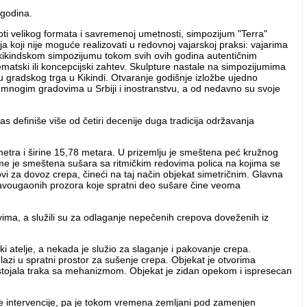
 godina.
oti velikog formata i savremenoj umetnosti, simpozijum "Terra"
a koji nije moguće realizovati u redovnoj vajarskoj praksi: vajarima
 kikindskom simpozijumu tokom svih ovih godina autentičnim
tematski ili koncepcijski zahtev. Skulpture nastale na simpozijumima
u gradskog trga u Kikindi. Otvaranje godišnje izložbe ujedno
 mnogim gradovima u Srbiji i inostranstvu, a od nedavno su svoje
s definiše više od četiri decenije duga tradicija održavanja
etra i širine 15,78 metara. U prizemlju je smeštena peć kružnog
kome je smeštena sušara sa ritmičkim redovima polica na kojima se
ovi za dovoz crepa, čineći na taj način objekat simetričnim. Glavna
ravougaonih prozora koje spratni deo sušare čine veoma
vima, a služili su za odlaganje nepečenih crepova doveženih iz
 atelje, a nekada je služio za slaganje i pakovanje crepa.
i u spratni prostor za sušenje crepa. Objekat je otvorima
stojala traka sa mehanizmom. Objekat je zidan opekom i ispresecan
e intervencije, pa je tokom vremena zemljani pod zamenjen