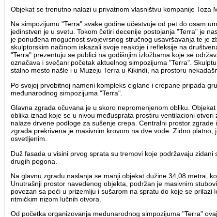
Objekat se trenutno nalazi u privatnom vlasništvu kompanije Toza 
Na simpozijumu "Terra" svake godine učestvuje od pet do osam umetni
jedinstven je u svetu. Tokom četiri decenije postojanja "Terra" je n
je ponuđena mogućnost svojevrsnog stručnog usavršavanja te je zbo
skulptorskim načinom iskazali svoje reakcije i refleksije na društve
"Terra" prezentuju se publici na godišnjim izložbama koje se održav
označava i svečani početak aktuelnog simpozijuma "Terra". Skulptur
stalno mesto našle i u Muzeju Terra u Kikindi, na prostoru nekadaš
Po svojoj prvobitnoj nameni kompleks ciglane i crepane pripada grup
međunarodnog simpozijuma "Terra".
Glavna zgrada očuvana je u skoro nepromenjenom obliku. Objekat je
oblika iznad koje se u nivou međusprata prostiru ventilacioni otvor
nalaze drvene podloge za sušenje crepa. Centralni prostor zgrade ist
zgrada prekrivena je masivnim krovom na dve vode. Zidno platno, j
osvetljenim.
Duž fasada u visini prvog sprata su tremovi koje podržavaju zidani
drugih pogona.
Na glavnu zgradu naslanja se manji objekat dužine 34,08 metra, koji
Unutrašnji prostor navedenog objekta, podržan je masivnim stubov
povezan sa peći u prizemlju i sušarom na spratu do koje se prila
ritmičkim nizom lučnih otvora.
Od početka organizovanja međunarodnog simpozijuma "Terra" ovaj p