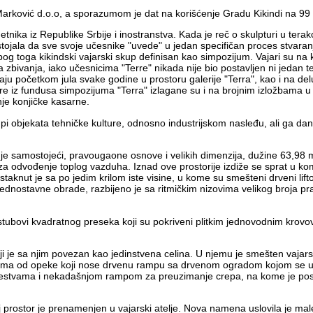
Marković d.o.o, a sporazumom je dat na korišćenje Gradu Kikindi na 99
ka iz Republike Srbije i inostranstva. Kada je reč o skulpturi u terak
astojala da sve svoje učesnike "uvede" u jedan specifičan proces stvaranj
g toga kikindski vajarski skup definisan kao simpozijum. Vajari su na
na zbivanja, iako učesnicima "Terre" nikada nije bio postavljen ni jedan 
aju početkom jula svake godine u prostoru galerije "Terra", kao i na del
e iz fundusa simpozijuma "Terra" izlagane su i na brojnim izložbama u
nje konjičke kasarne.
i objekata tehničke kulture, odnosno industrijskom nasleđu, ali ga dana
 samostojeći, pravougaone osnove i velikih dimenzija, dužine 63,98 m
i za odvođenje toplog vazduha. Iznad ove prostorije izdiže se sprat u 
aknut je sa po jedim krilom iste visine, u kome su smešteni drveni lift
ednostavne obrade, razbijeno je sa ritmičkim nizovima velikog broja p
 stubovi kvadratnog preseka koji su pokriveni plitkim jednovodnim krovo
 je sa njim povezan kao jedinstvena celina. U njemu je smešten vajarski
ima od opeke koji nose drvenu rampu sa drvenom ogradom kojom se ulaz
zi lestvama i nekadašnjom rampom za preuzimanje crepa, na kome je po
rostor je prenamenjen u vajarski atelje. Nova namena uslovila je mal