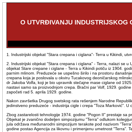
O UTVRĐIVANJU INDUSTRIJSKOG O
1. Industrijski objekat "Stara crepana i ciglana"- Terra u Kikindi, ut
2. Industrijski objekat "Stara crepana i ciglana" - Terra, nalazi se u
objekat Stare crepane i ciglane - Terra u Kikindi potiču iz 1904. g
parnim mlinom. Preduzeće se uspešno širilo i na prostoru današnjeg
crepana koja je poslovala u okviru Tucakovog deoničarskog mlinskog 
dr Jakoba Volfa, koji je bio upravnik stečajne mase ciglane od 1925.
nastavi samo sa proizvodnjom crepa. Bračni par Volf, 1929. godine pro
započeti rad 5. aprila 1929. godine.
Nakon završetka Drugog svetskog rata rešenjem Narodne Republike S
jedinstveno preduzeće - industrija cigle i crepa "Toza Marković". U o
Zbog zastarelosti tehnologije 1974. godine "Pogon II" prestaje sa p
Objekat je zvanično dodeljen simpozijumu "Terra" odlukom kolegijum
jula održava međunarodni simpozijum terakote pod nazivom "Terra"
godine postao Agencija za likovnu i primenjenu umetnost "Terra". Te