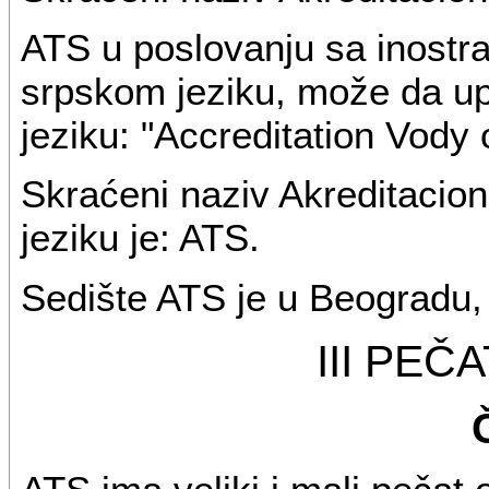
ATS u poslovanju sa inostr
srpskom jeziku, može da up
jeziku: "Accreditation Vody 
Skraćeni naziv Akreditacion
jeziku je: ATS.
Sedište ATS je u Beogradu, 
III PEČ