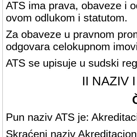
ATS ima prava, obaveze i 
ovom odlukom i statutom.
Za obaveze u pravnom prom
odgovara celokupnom imov
ATS se upisuje u sudski regi
II NAZIV
Pun naziv ATS je: Akreditaci
Skraćeni naziv Akreditaciono