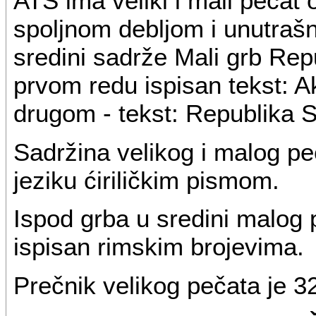
ATS ima veliki i mali pečat o
spoljnom debljom i unutrašn
sredini sadrže Mali grb Repu
prvom redu ispisan tekst: Ak
drugom - tekst: Republika S
Sadržina velikog i malog pe
jeziku ćiriličkim pismom.
Ispod grba u sredini malog 
ispisan rimskim brojevima.
Prečnik velikog pečata je 