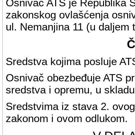
Osnivač ATS je Republika S
zakonskog ovlašćenja osniv
ul. Nemanjina 11 (u daljem 
Č
Sredstva kojima posluje ATS
Osnivač obezbeđuje ATS pro
sredstva i opremu, u sklad
Sredstvima iz stava 2. ovog
zakonom i ovom odlukom.