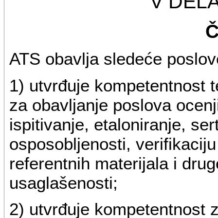
V DEL
Č
ATS obavlja sledeće poslov
1) utvrđuje kompetentnost t
za obavljanje poslova ocenj
ispitivanje, etaloniranje, sert
osposobljenosti, verifikaciju
referentnih materijala i dru
usaglašenosti;
2) utvrđuje kompetentnost z