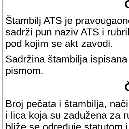
Štambilj ATS je pravougaon
sadrži pun naziv ATS i rubri
pod kojim se akt zavodi.
Sadržina štambilja ispisana 
pismom.
Broj pečata i štambilja, nač
i lica koja su zadužena za 
bliže se određuje statutom i