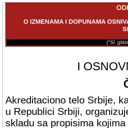
OD
O IZMENAMA I DOPUNAMA OSNI
S
("Sl. gla
I OSNO
Akreditaciono telo Srbije, k
u Republici Srbiji, organizu
skladu sa propisima kojima 