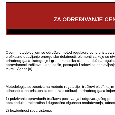
ZA ODREĐIVANJE CEN
Ovom metodologijom se određuje metod regulacije cene pristupa si
u efikasno obavljanje energetske delatnosti, elementi za koje se utvr
prirodnog gasa, kategorije i grupe korisnika sistema, dužina regul
opravdanosti troškova, kao i način, postupak i rokovi za dostavljanj
tekstu: Agencija).
Metodologija se zasniva na metodu regulacije "troškovi plus", kojim
odnosno cena pristupa sistemu za distribuciju prirodnog gasa koj
1) pokrivanje opravdanih troškova poslovanja i odgovarajućeg prinos
obezbeđuje kratkoročna i dugoročna sigurnost snabdevanja, odnosn
2) bezbednost rada sistema;