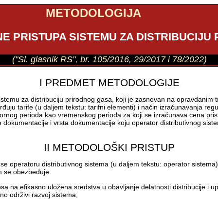
METODOLOGIJA
E PRISTUPA SISTEMU ZA DISTRIBUCIJU
("Sl. glasnik RS", br. 105/2016, 29/2017 i 78/2022)
I PREDMET METODOLOGIJE
stemu za distribuciju prirodnog gasa, koji je zasnovan na opravdanim
đuju tarife (u daljem tekstu: tarifni elementi) i način izračunavanja reg
atornog perioda kao vremenskog perioda za koji se izračunava cena prist
e dokumentacije i vrsta dokumentacije koju operator distributivnog sist
II METODOLOŠKI PRISTUP
 se operatoru distributivnog sistema (u daljem tekstu: operator sistema
om se obezbeđuje:
a na efikasno uložena sredstva u obavljanje delatnosti distribucije i up
o održivi razvoj sistema;