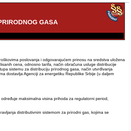
 PRIRODNOG GASA
 troškovima poslovanja i odgovarajućem prinosu na sredstva uložena
ulisanih cena, odnosno tarifa, način obračuna usluge distribucije
upa sistemu za distribuciju prirodnog gasa, način utvrđivanja
ema dostavlja Agenciji za energetiku Republike Srbije (u daljem
) određuje maksimalna visina prihoda za regulatorni period,
ravljanja distributivnim sistemom za prirodni gas, kojima se