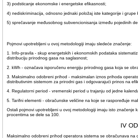
3) podsticanje ekonomske i energetske efikasnosti;
4) nediskriminacija, odnosno jednaki položaj iste kategorije i grupe 
5) sprečavanje međusobnog subvencionisanja između pojedinih delat
Pojmovi upotrebljeni u ovoj metodologiji imaju sledeće značenje:
1. Info-pravila - skup energetskih i ekonomskih podataka sistematiz
distribuciju prirodnog gasa na saglasnost;
2. kWh - označava isporučenu energiju prirodnog gasa koja se obr
3. Maksimalno odobreni prihod - maksimalan iznos prihoda operatora
distributivnim sistemom za prirodni gas i odgovarajući prinos na ef
4. Regulatorni period - vremenski period u trajanju od jedne kalend
5. Tarifni elementi - obračunske veličine na koje se raspoređuje m
Ostali pojmovi upotrebljeni u ovoj metodologiji imaju isto značenje
procentima se dele sa 100.
IV O
Maksimalno odobreni prihod operatora sistema se obračunava na osn