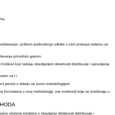
ema.
izveštavanja i prilikom podnošenja odluke o ceni pristupa sistemu za
bdevanja prirodnim gasom;
kovi koji nastaju obavljanjem delatnosti distribucije i upravljanja
ačen sa t i
torni period u skladu sa ovom metodologijom.
ma formulama u ovoj metodologiji, sve vrednosti koje se izražavaju u
IHODA
o uložena sredstva u obavljanju delatnosti distribucije i