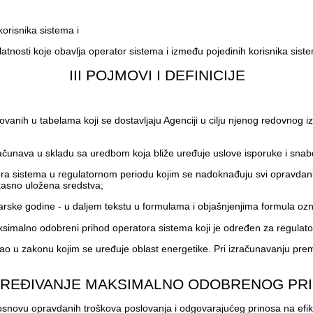
korisnika sistema i
nosti koje obavlja operator sistema i između pojedinih korisnika sist
III POJMOVI I DEFINICIJE
ovanih u tabelama koji se dostavljaju Agenciji u cilju njenog redovnog 
ačunava u skladu sa uredbom koja bliže uređuje uslove isporuke i sna
 sistema u regulatornom periodu kojim se nadoknađuju svi opravdani troš
ikasno uložena sredstva;
arske godine - u daljem tekstu u formulama i objašnjenjima formula ozn
aksimalno odobreni prihod operatora sistema koji je određen za regula
 kao u zakonu kojim se uređuje oblast energetike. Pri izračunavanju pre
DREĐIVANJE MAKSIMALNO ODOBRENOG PR
ovu opravdanih troškova poslovanja i odgovarajućeg prinosa na efikasn