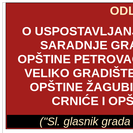
OD
O USPOSTAVLJAN
SARADNJE GR
OPŠTINE PETROVAC
VELIKO GRADIŠTE
OPŠTINE ŽAGUBI
CRNIĆE I OP
("Sl. glasnik grad