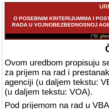
UR
O POSEBNIM KRITERIJUMIMA I POS
RADA U VOJNOBEZBEDNOSNOJ AGEN
("Sl. gla
Ovom uredbom propisuju se 
za prijem na rad i prestan
agenciji (u daljem tekstu: V
(u daljem tekstu: VOA).
Pod prijemom na rad u VBA