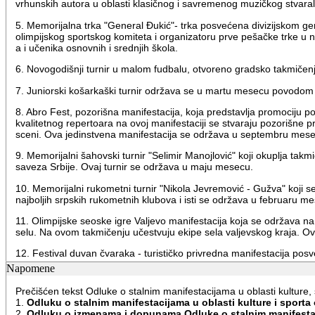
vrhunskih autora u oblasti klasičnog i savremenog muzičkog stvaralaš
5. Memorijalna trka "General Đukić"- trka posvećena divizijskom 
olimpijskog sportskog komiteta i organizatoru prve pešačke trke u
a i učenika osnovnih i srednjih škola.
6. Novogodišnji turnir u malom fudbalu, otvoreno gradsko takmičen
7. Juniorski košarkaški turnir održava se u martu mesecu povodom D
8. Abro Fest, pozorišna manifestacija, koja predstavlja promociju 
kvalitetnog repertoara na ovoj manifestaciji se stvaraju pozorišne
sceni. Ova jedinstvena manifestacija se održava u septembru mes
9. Memorijalni šahovski turnir "Selimir Manojlović" koji okuplja ta
saveza Srbije. Ovaj turnir se održava u maju mesecu.
10. Memorijalni rukometni turnir "Nikola Jevremović - Gužva" koji s
najboljih srpskih rukometnih klubova i isti se održava u februaru m
11. Olimpijske seoske igre Valjevo manifestacija koja se održava na
selu. Na ovom takmičenju učestvuju ekipe sela valjevskog kraja. O
12. Festival duvan čvaraka - turističko privredna manifestacija pos
Napomene
13. Mountain Music Fest (skraćeni naziv: MMF) muzički festival koj
turizma valjevskog kraja, posebno Divčibara. Festival se održava 
Prečišćen tekst Odluke o stalnim manifestacijama u oblasti kulture, 
1.
Odluku o stalnim manifestacijama u oblasti kulture i sporta 
Manifestacije se održavaju jednom godišnje.
2.
Odluku o izmenama i dopunama Odluke o stalnim manifestacija