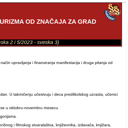
 TURIZMA OD ZNAČAJA ZA GRAD
eska 2 i 5/2023 - sveska 3)
ačin upravljanja i finansiranja manifestacija i druga pitanja od
dan. U takmičenju učestvuju i deca predškolskog uzrasta, učenici
va se u oktobru-novembru mesecu.
egorijama.
šnog i filmskog stvaralaštva, književnika, izdavača, knjižara,