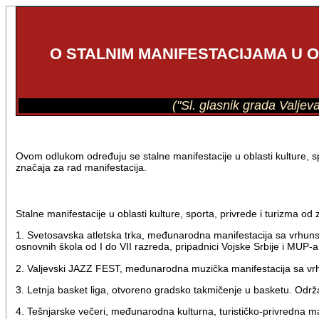
O STALNIM MANIFESTACIJAMA U O
("Sl. glasnik grada Valjev
Ovom odlukom određuju se stalne manifestacije u oblasti kulture, spo
značaja za rad manifestacija.
Stalne manifestacije u oblasti kulture, sporta, privrede i turizma od
1. Svetosavska atletska trka, međunarodna manifestacija sa vrhuns
osnovnih škola od I do VII razreda, pripadnici Vojske Srbije i MUP-a, 
2. Valjevski JAZZ FEST, međunarodna muzička manifestacija sa vr
3. Letnja basket liga, otvoreno gradsko takmičenje u basketu. Odr
4. Tešnjarske večeri, međunarodna kulturna, turističko-privredna ma