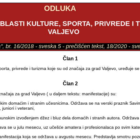
ODLUKA
BLASTI KULTURE, SPORTA, PRIVREDE I
VALJEVO
a", br. 16/2018 - sveska 5 - prečišćen tekst, 18/2020 - sv
Član 1
rta, privrede i turizma koje su od značaja za grad Valjevo, uređuje se n
Član 2
 značaja za grad Valjevo ( u daljem tekstu: manifestacije) su:
kim domaćim i stranim učesnicima. Održava se na verski praznik Savin
juniori i veterani,
hunskim izvođenjem džez i bluz dela domaćih i stranih autora. Održa
žava se u julu mesecu, uz učešće amatera i profesionalaca po svim kat
nifestacija koja se održava u avgustu mesecu. Predstavlja smotru pozori