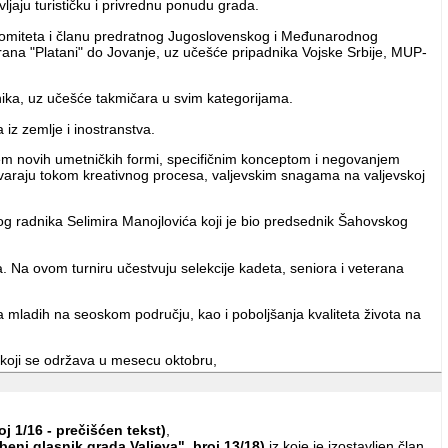
ljaju turističku i privrednu ponudu grada.
 komiteta i članu predratnog Jugoslovenskog i Međunarodnog
ana "Platani" do Jovanje, uz učešće pripadnika Vojske Srbije, MUP-
ika, uz učešće takmičara u svim kategorijama.
iz zemlje i inostranstva.
njem novih umetničkih formi, specifičnim konceptom i negovanjem
stvaraju tokom kreativnog procesa, valjevskim snagama na valjevskoj
kog radnika Selimira Manojlovića koji je bio predsednik Šahovskog
a. Na ovom turniru učestvuju selekcije kadeta, seniora i veterana
ja mladih na seoskom području, kao i poboljšanja kvaliteta života na
, koji se održava u mesecu oktobru,
 predstavlja međunarodnu turističku manifestaciju posvećenu razvoju
j 1/16 - prečišćen tekst)
,
eni glasnik grada Valjeva", broj 13/18)
iz koje je izostavljen član