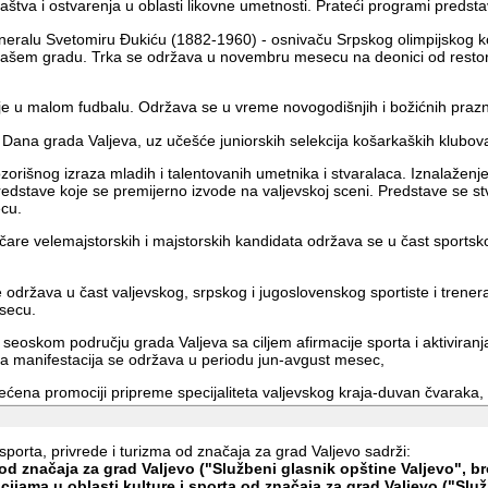
tva i ostvarenja u oblasti likovne umetnosti. Prateći programi predstav
generalu Svetomiru Đukiću (1882-1960) - osnivaču Srpskog olimpijskog
 našem gradu. Trka se održava u novembru mesecu na deonici od restor
je u malom fudbalu. Održava se u vreme novogodišnjih i božićnih prazn
ana grada Valjeva, uz učešće juniorskih selekcija košarkaških klubova 
pozorišnog izraza mladih i talentovanih umetnika i stvaralaca. Iznalaže
 predstave koje se premijerno izvode na valjevskoj sceni. Predstave se 
ecu.
kmičare velemajstorskih i majstorskih kandidata održava se u čast sports
e održava u čast valjevskog, srpskog i jugoslovenskog sportiste i trener
esecu.
 seoskom području grada Valjeva sa ciljem afirmacije sporta i aktiviran
va manifestacija se održava u periodu jun-avgust mesec,
većena promociji pripreme specijaliteta valjevskog kraja-duvan čvaraka
i se održava na planini Maljen, u turističkom mestu Divčibare. Festival
u mesecu avgustu.
sporta, privrede i turizma od značaja za grad Valjevo sadrži:
od značaja za grad Valjevo ("Službeni glasnik opštine Valjevo", bro
ma u oblasti kulture i sporta od značaja za grad Valjevo ("Služb