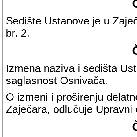
Sedište Ustanove je u Zaječ
br. 2.
Izmena naziva i sedišta Us
saglasnost Osnivača.
O izmeni i proširenju delatn
Zaječara, odlučuje Upravni