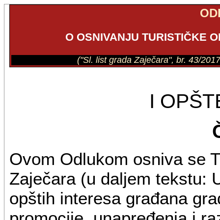
OD
O OSNIVANJU TURISTIČKE 
("Sl. list grada Zaječara", br. 43/20
I OPŠ
Ovom Odlukom osniva se Tur
Zaječara (u daljem tekstu: 
opštih interesa građana grad
promocije, unapređenja i raz