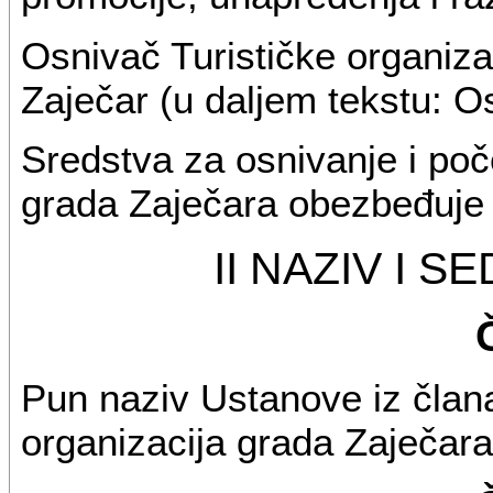
Osnivač Turističke organiza
Zaječar (u daljem tekstu: O
Sredstva za osnivanje i poč
grada Zaječara obezbeđuje 
II NAZIV I 
Pun naziv Ustanove iz člana
organizacija grada Zaječara