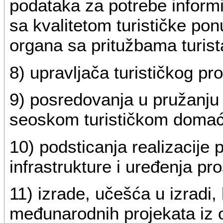
podataka za potrebe informi
sa kvalitetom turističke po
organa sa pritužbama turista 
8) upravljača turističkog pro
9) posredovanja u pružanju 
seoskom turističkom domać
10) podsticanja realizacije 
infrastrukture i uređenja pro
11) izrade, učešća u izradi, 
međunarodnih projekata iz o