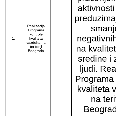
aktivnosti
preduzimaj
smanj
Realizacija
Programa
kontrole
negativnih
1.
kvaliteta
vazduha na
na kvalite
teritoriji
Beograda
sredine i 
ljudi. Rea
Programa 
kvaliteta
na terit
Beograd