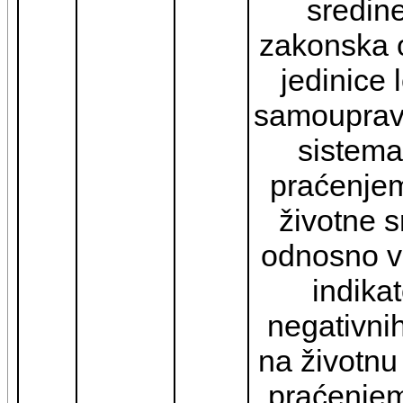
sredin
zakonska 
jedinice 
samouprave
sistema
praćenjem
životne s
odnosno v
indikat
negativnih
na životnu
praćenjem