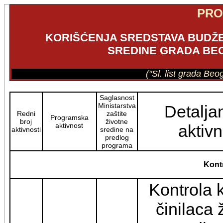
PR
KORIŠĆENJA SREDSTAVA BUDŽE
SREDINE GRADA BEO
("Sl. list grada Be
Saglasnost
Ministarstva
Detalja
Redni
zaštite
Programska
broj
životne
aktivnost
aktivn
aktivnosti
sredine na
predlog
programa
Kontr
Kontrola k
činilaca 