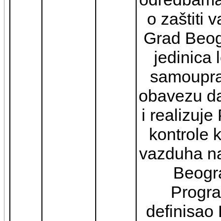
o zaštiti 
Grad Beog
jedinica 
samoupra
obavezu d
i realizuj
kontrole k
vazduha na 
Beogr
Progra
definisao