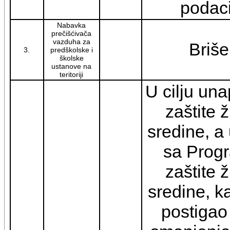
podac
Nabavka
prečišćivača
vazduha za
Briše
3.
predškolske i
školske
ustanove na
teritoriji
U cilju un
zaštite 
sredine, a
sa Prog
zaštite 
sredine, k
postigao