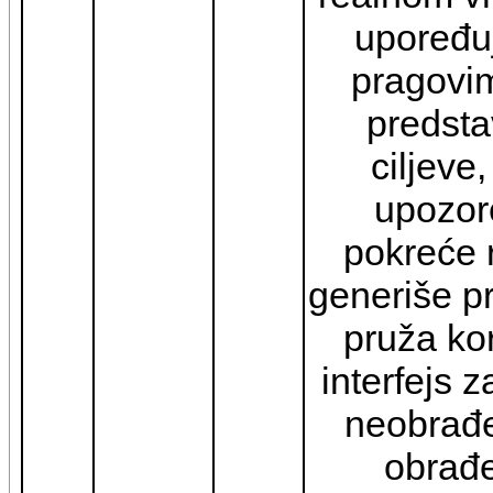
upoređuj
pragovim
predsta
ciljeve,
upozor
pokreće 
generiše p
pruža kor
interfejs z
neobrađe
obrađ