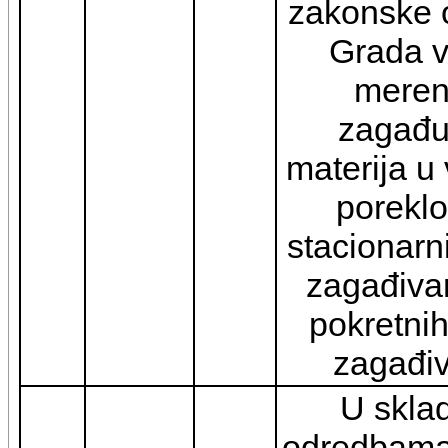
zakonske 
Grada v
meren
zagađu
materija u
porekl
stacionarn
zagađivan
pokretnih
zagađiv
U skla
odredbama