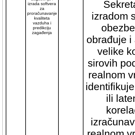
Sekreta
izrada softvera
za
izradom s
proračunavanje
kvaliteta
vazduha i
obezbe
predikciju
zagađenja
obrađuje i
velike k
sirovih po
realnom v
identifikuj
ili lat
korela
izračunav
realnom v