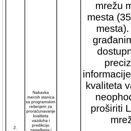
mrežu m
mesta (35
mesta).
građanim
dostupn
preciz
informacije
kvaliteta 
Nabavka
neophod
mernih stanica
sa programskim
proširiti
rešenjem za
proračunavanje
kvaliteta
mrež
vazduha i
predikciju
2.
zagađenja i