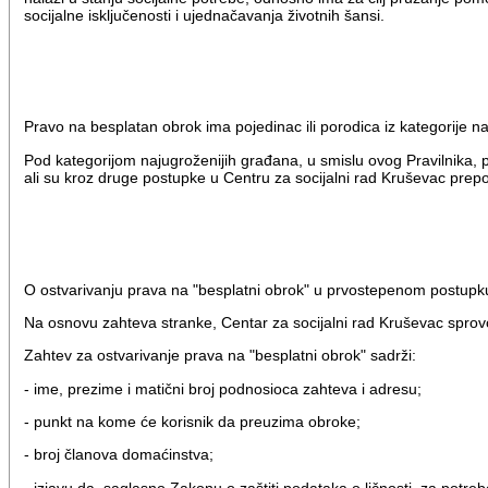
socijalne isključenosti i ujednačavanja životnih šansi.
Pravo na besplatan obrok ima pojedinac ili porodica iz kategorije n
Pod kategorijom najugroženijih građana, u smislu ovog Pravilnika,
ali su kroz druge postupke u Centru za socijalni rad Kruševac prepo
O ostvarivanju prava na "besplatni obrok" u prvostepenom postupku
Na osnovu zahteva stranke, Centar za socijalni rad Kruševac sprovo
Zahtev za ostvarivanje prava na "besplatni obrok" sadrži:
- ime, prezime i matični broj podnosioca zahteva i adresu;
- punkt na kome će korisnik da preuzima obroke;
- broj članova domaćinstva;
- izjavu da, saglasno Zakonu o zaštiti podataka o ličnosti, za potreb