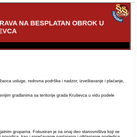
PRAVA NA BESPLATAN OBROK U
ŠEVCA
užaoca usluge, redovna podrška i nadzor, izveštavanje i plaćanje,
nijim građanima sa teritorije grada Kruševca u vidu podele
cijalnim grupama. Fokusiran je na onaj deo stanovništva koji se
 porodica, kao i sprečavanje nastajanja i otklanjanje posledica