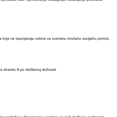
ica koja ne ispunjavaju uslove za uvećanu novčanu socijalnu pomoć,
stranke ili po službenoj dužnosti.
 lične podatke o činjenicama o kojima se vodi službena evidencija,