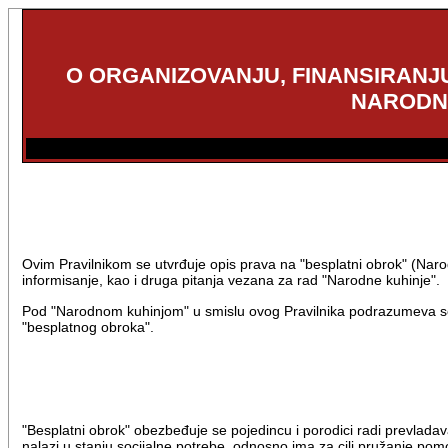
O ORGANIZOVANJU, FINANSIRANJU
NARODNO
Ovim Pravilnikom se utvrđuje opis prava na "besplatni obrok" (Narod
informisanje, kao i druga pitanja vezana za rad "Narodne kuhinje".
Pod "Narodnom kuhinjom" u smislu ovog Pravilnika podrazumeva se s
"besplatnog obroka".
"Besplatni obrok" obezbeđuje se pojedincu i porodici radi prevladav
nalazi u stanju socijalne potrebe, odnosno ima za cilj pružanje pomo