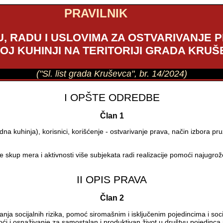
PRAVILNIK
, RADU I USLOVIMA ZA OSTVARIVANJE 
J KUHINJI NA TERITORIJI GRADA KRU
("Sl. list grada Kruševca", br. 14/2024)
I OPŠTE ODREDBE
Član 1
na kuhinja), korisnici, korišćenje - ostvarivanje prava, način izbora pr
kup mera i aktivnosti više subjekata radi realizacije pomoći najugrože
II OPIS PRAVA
Član 2
anja socijalnih rizika, pomoć siromašnim i isključenim pojedincima i so
ći i osnaživanje za samostalan i produktivan život u društvu pojedinca i