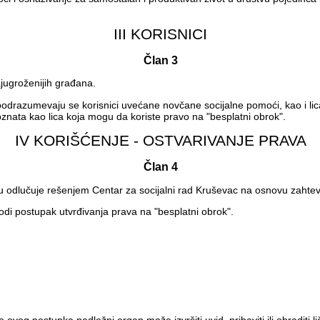
III KORISNICI
Član 3
ajugroženijih građana.
 podrazumevaju se korisnici uvećane novčane socijalne pomoći, kao i l
znata kao lica koja mogu da koriste pravo na "besplatni obrok".
IV KORIŠĆENJE - OSTVARIVANJE PRAVA
Član 4
 odlučuje rešenjem Centar za socijalni rad Kruševac na osnovu zahteva 
di postupak utvrđivanja prava na "besplatni obrok".
e ovog postupka nadležni organ može izvršiti uvid, pribaviti ili obraditi