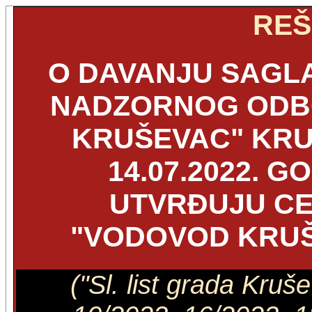
REŠ
O DAVANJU SAGL
NADZORNOG ODB
KRUŠEVAC" KRUŠ
14.07.2022. G
UTVRĐUJU CE
"VODOVOD KRUŠ
("Sl. list grada Kruš