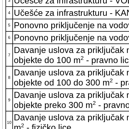
Učešće za infrastrukturu - V
3
Učešće za infrastrukturu - 
4
Ponovno priključenje na vodov
5
Ponovno priključenje na vodo
6
Davanje uslova za priključak
7
2
objekte do 100 m
- pravno li
Davanje uslova za priključak
8
2
objekte od 100 do 300 m
- pr
Davanje uslova za priključak
9
2
objekte preko 300 m
- pravno
Davanje uslova za priključak
10
2
m
- fizičko lice