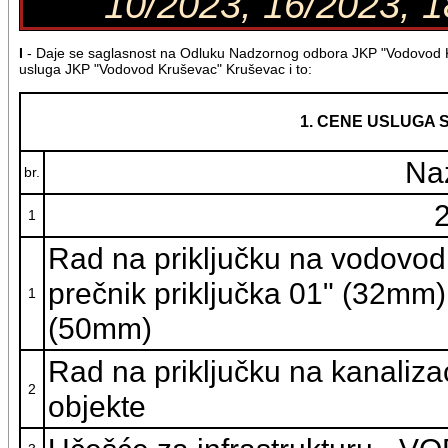
10/2023, 16/2023, 1
I
- Daje se saglasnost na Odluku Nadzornog odbora JKP "Vodovod K
usluga JKP "Vodovod Kruševac" Kruševac i to:
1. CENE USLUGA 
Na
br.
1
Rad na priključku na vodovodn
prečnik priključka 01" (32mm)
1
(50mm)
Rad na priključku na kanaliz
2
objekte