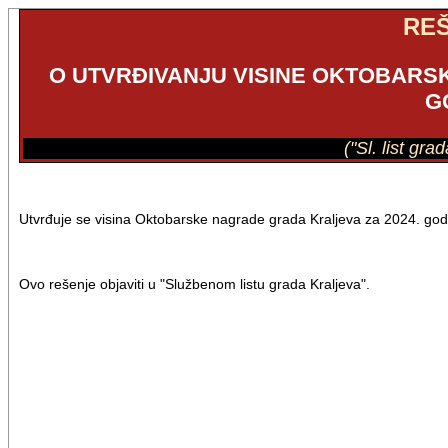
RE
O UTVRĐIVANJU VISINE OKTOBARS
G
("Sl. list gra
Utvrđuje se visina Oktobarske nagrade grada Kraljeva za 2024. god
Ovo rešenje objaviti u "Službenom listu grada Kraljeva".