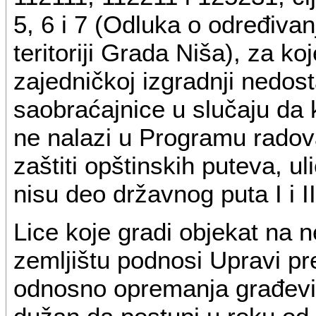
5, 6 i 7 (Odluka o određivan
teritoriji Grada Niša), za ko
zajedničkoj izgradnji nedost
saobraćajnice u slučaju da 
ne nalazi u Programu radova
zaštiti opštinskih puteva, ul
nisu deo državnog puta I i II
Lice koje gradi objekat na
zemljištu podnosi Upravi pr
odnosno opremanja građevin