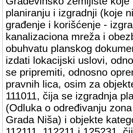
Građevinsko zemljište koje
planiranju i izgradnji (koje
građenje i korišćenje - izgr
kanalizaciona mreža i obezb
obuhvatu planskog dokume
izdati lokacijski uslovi, o
se pripremiti, odnosno opremi
pravnih lica, osim za objekte
111011, čija se izgradnja pla
(Odluka o određivanju zona i
Grada Niša) i objekte kategor
112111, 112211 i 125231, či