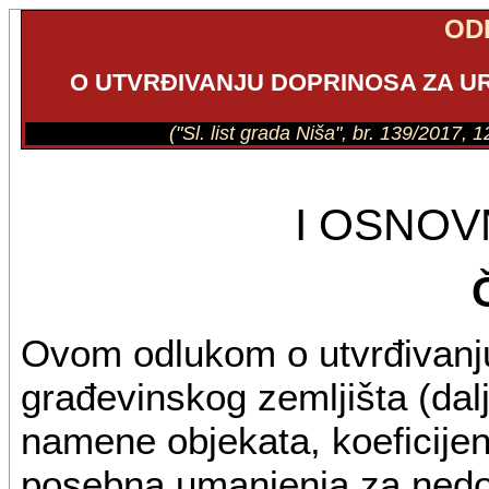
OD
O UTVRĐIVANJU DOPRINOSA ZA U
("Sl. list grada Niša", br. 139/2017,
I OSNO
Ovom odlukom o utvrđivanju
građevinskog zemljišta (dalj
namene objekata, koeficijent
posebna umanjenja za ned