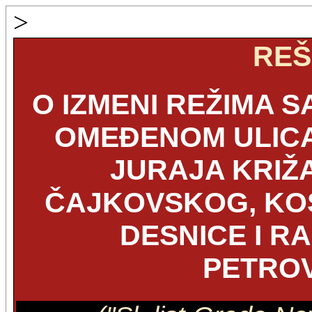
>
REŠ
O IZMENI REŽIMA 
OMEĐENOM ULICA
JURAJA KRIŽA
ČAJKOVSKOG, KO
DESNICE I R
PETRO