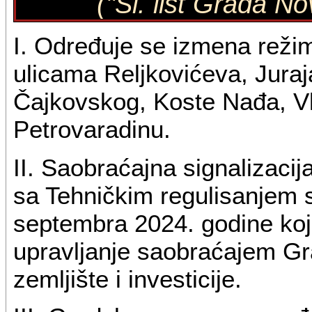
("Sl. list Grada N
I. Određuje se izmena rež
ulicama Reljkovićeva, Juraj
Čajkovskog, Koste Nađa, V
Petrovaradinu.
II. Saobraćajna signalizacija
sa Tehničkim regulisanjem s
septembra 2024. godine koje 
upravljanje saobraćajem G
zemljište i investicije.