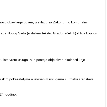
njihovo obavljanje poveri, u skladu sa Zakonom o komunalnim
ada Novog Sada (u daljem tekstu: Gradonačelnik) ili lica koje on
.
iste vrste usluga, ako postoje objektivne okolnosti koje
sijskim pokazateljima o izvršenim uslugama i utrošku sredstava.
24. godine.