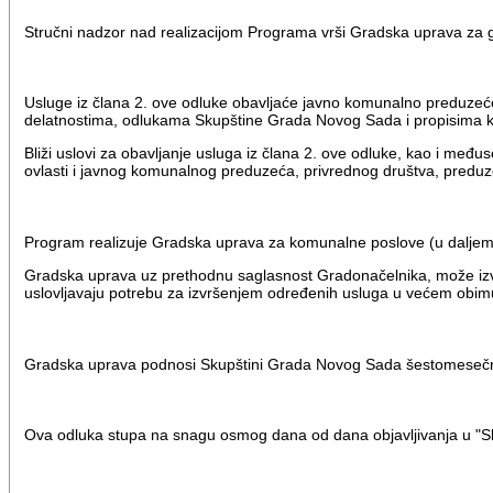
Stručni nadzor nad realizacijom Programa vrši Gradska uprava za gra
Usluge iz člana 2. ove odluke obavljaće javno komunalno preduzeće,
delatnostima, odlukama Skupštine Grada Novog Sada i propisima k
Bliži uslovi za obavljanje usluga iz člana 2. ove odluke, kao i me
ovlasti i javnog komunalnog preduzeća, privrednog društva, preduze
Program realizuje Gradska uprava za komunalne poslove (u daljem
Gradska uprava uz prethodnu saglasnost Gradonačelnika, može izvrši
uslovljavaju potrebu za izvršenjem određenih usluga u većem obim
Gradska uprava podnosi Skupštini Grada Novog Sada šestomesečni i g
Ova odluka stupa na snagu osmog dana od dana objavljivanja u "Sl