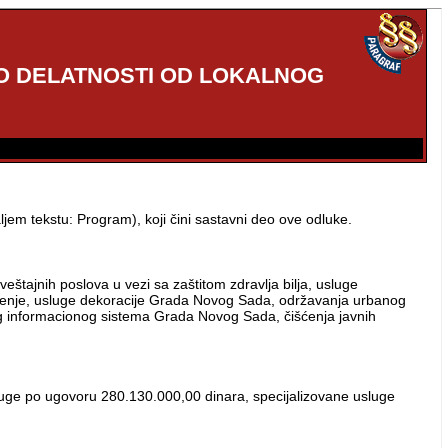
O DELATNOSTI OD LOKALNOG
jem tekstu: Program), koji čini sastavni deo ove odluke.
eštajnih poslova u vezi sa zaštitom zdravlja bilja, usluge
tljenje, usluge dekoracije Grada Novog Sada, održavanja urbanog
teg informacionog sistema Grada Novog Sada, čišćenja javnih
uge po ugovoru 280.130.000,00 dinara, specijalizovane usluge