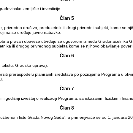
đevinsko zemljište i investicije.
Član 5
 privredno društvo, preduzetnik ili drugi privredni subjekt, kome se 
ojima se uređuju javne nabavke.
đusobna prava i obaveze utvrđuju se ugovorom između Gradonačelnika Gr
tnika ili drugog privrednog subjekta kome se njihovo obavljanje poveri
Član 6
 tekstu: Gradska uprava).
ti preraspodelu planiranih sredstava po pozicijama Programa u okviru 
u.
Član 7
odišnji izveštaj o realizaciji Programa, sa iskazanim fizičkim i finan
Član 8
užbenom listu Grada Novog Sada", a primenjivaće se od 1. januara 20