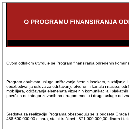
O PROGRAMU FINANSIRANJA OD
Ovom odlukom utvrđuje se Program finansiranja određenih komunalnih
Program obuhvata usluge uništavanja štetnih insekata, suzbijanja i u
obezbeđivanja uslova za održavanje otvorenih kanala i nasipa, odr
mobilijara, održavanja elemenata vizuelnih komunikacija i plakatni
površina nekategorizovanih na drugom mestu i druge usluge od zna
Sredstva za realizaciju Programa obezbeđuju se iz budžeta Grada 
458.600.000,00 dinara, stalni troškovi - 571.000.000,00 dinara i t