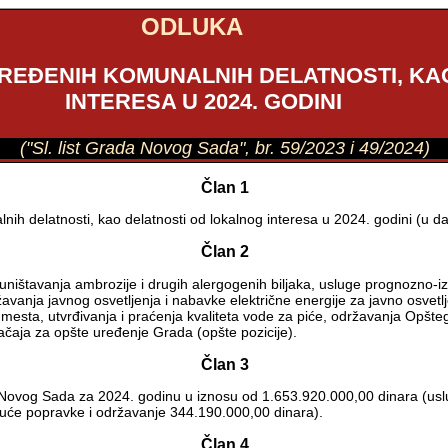
ODLUKA
REĐENIH KOMUNALNIH DELATNOSTI, KA
INTERESA U 2024. GODINI
("Sl. list Grada Novog Sada", br. 59/2023 i 49/2024)
Član 1
 delatnosti, kao delatnosti od lokalnog interesa u 2024. godini (u dal
Član 2
ništavanja ambrozije i drugih alergogenih biljaka, usluge prognozno-izv
žavanja javnog osvetljenja i nabavke električne energije za javno osve
h mesta, utvrđivanja i praćenja kvaliteta vode za piće, održavanja Opš
čaja za opšte uređenje Grada (opšte pozicije).
Član 3
Novog Sada za 2024. godinu u iznosu od 1.653.920.000,00 dinara (usl
ekuće popravke i održavanje 344.190.000,00 dinara).
Član 4