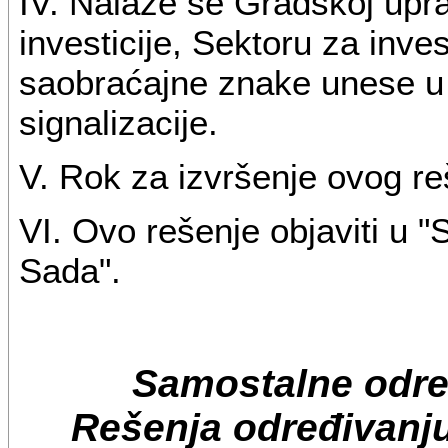
IV. Nalaže se Gradskoj upra
investicije, Sektoru za inves
saobraćajne znake unese u
signalizacije.
V. Rok za izvršenje ovog re
VI. Ovo rešenje objaviti u 
Sada".
Samostalne odre
Rešenja određivanju