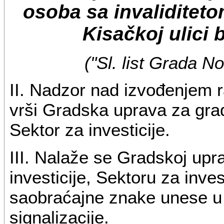
osoba sa invaliditeto
Kisačkoj ulici
("Sl. list Grada N
II. Nadzor nad izvođenjem r
vrši Gradska uprava za građe
Sektor za investicije.
III. Nalaže se Gradskoj upra
investicije, Sektoru za inves
saobraćajne znake unese u
signalizacije.