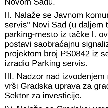
Novom Sadu.
II. Nalaže se Javnom komu
servis" Novi Sad (u daljem 
parking-mesto iz tačke I. ov
postavi saobraćajnu signali
projektom broj PS0842 iz se
izradio Parking servis.
III. Nadzor nad izvođenjem 
vrši Gradska uprava za građe
Sektor za investicije.