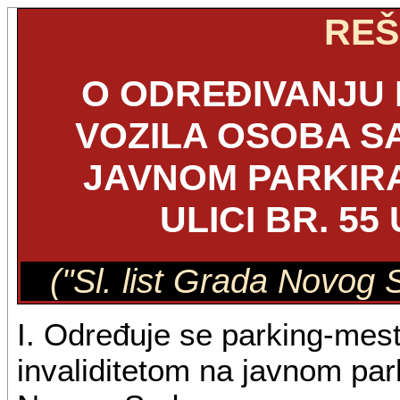
REŠ
O ODREĐIVANJU 
VOZILA OSOBA SA
JAVNOM PARKIRA
ULICI BR. 5
("Sl. list Grada Novog 
I. Određuje se parking-mes
invaliditetom na javnom parki