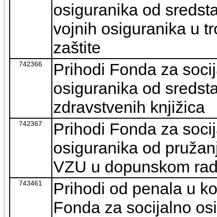
osiguranika od sreds
vojnih osiguranika u 
zaštite
742366
Prihodi Fonda za socij
osiguranika od sredst
zdravstvenih knjižica
742367
Prihodi Fonda za socij
osiguranika od pružan
VZU u dopunskom ra
743461
Prihodi od penala u k
Fonda za socijalno osi