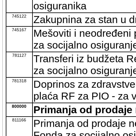
osiguranika
745122
Zakupnina za stan u dr
745167
Mešoviti i neodređeni 
za socijalno osiguranj
781127
Transferi iz budžeta R
za socijalno osiguranj
781318
Doprinos za zdravstve
plaća RF za PIO - za 
800000
Primanja od prodaje 
811166
Primanja od prodaje ne
Fonda za socijalno osi