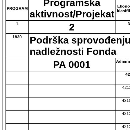
Programska
Ekon
PROGRAM
aktivnost/Projekat
klasifi
1
2
3
1830
Podrška sprovođenju
nadležnosti Fonda
PA 0001
Adminis
42
421
421
421
421