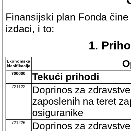
Finansijski plan Fonda čine p
izdaci, i to:
1. Priho
O
Ekonomska
klasifikacija
700000
Tekući prihodi
721122
Doprinos za zdravstve
zaposlenih na teret za
osiguranike
721226
Doprinos za zdravstve