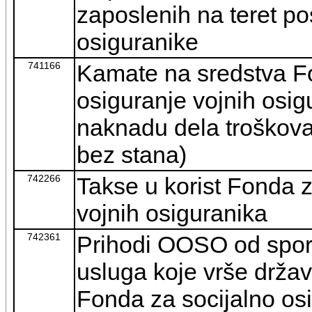
zaposlenih na teret po
osiguranike
741166
Kamate na sredstva Fo
osiguranje vojnih osig
naknadu dela troškov
bez stana)
742266
Takse u korist Fonda z
vojnih osiguranika
742361
Prihodi OOSO od spor
usluga koje vrše držav
Fonda za socijalno osi