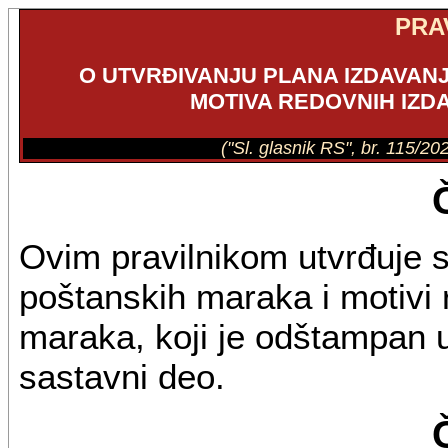
PRA
O UTVRĐIVANJU PLANA IZDAVAN
MOTIVA REDOVNIH IZ
("Sl. glasnik RS", br. 115/2
Ovim pravilnikom utvrđuje s
poštanskih maraka i motivi 
maraka, koji je odštampan uz
sastavni deo.