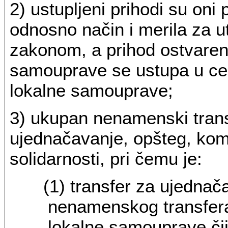
2) ustupljeni prihodi su oni 
odnosno način i merila za ut
zakonom, a prihod ostvaren n
samouprave se ustupa u celini
lokalne samouprave;
3) ukupan nenamenski transf
ujednačavanje, opšteg, kom
solidarnosti, pri čemu je:
(1) transfer za ujedna
nenamenskog transfera 
lokalne samouprave čij