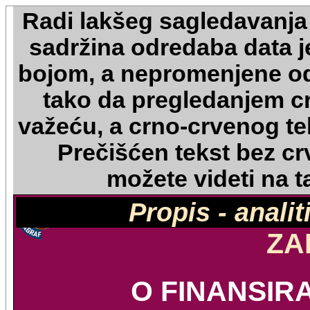
Radi lakšeg sagledavanja
sadržina odredaba data 
bojom, a nepromenjene o
tako da pregledanjem c
važeću, a crno-crvenog te
Prečišćen tekst bez crv
možete videti na 
Propis - anali
ZA
O FINANSIR