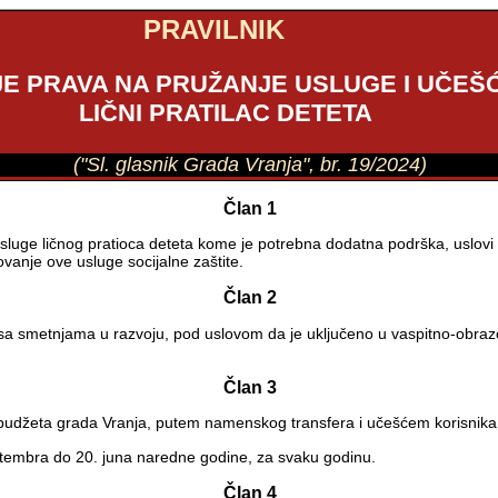
PRAVILNIK
JE PRAVA NA PRUŽANJE USLUGE I UČEŠ
LIČNI PRATILAC DETETA
("Sl. glasnik Grada Vranja", br. 19/2024)
Član 1
usluge ličnog pratioca deteta kome je potrebna dodatna podrška, uslovi k
zovanje ove usluge socijalne zaštite.
Član 2
 sa smetnjama u razvoju, pod uslovom da je uključeno u vaspitno-obraz
Član 3
z budžeta grada Vranja, putem namenskog transfera i učešćem korisnika
septembra do 20. juna naredne godine, za svaku godinu.
Član 4