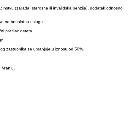
instvu (zarada, starosna ili invalidska penzija), dodatak odnosno
avo na besplatnu uslugu.
i pratilac deteta.
ge.
skog zastupnika se umanjuje u iznosu od 50%.
u Vranju.