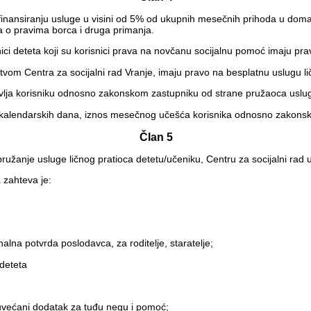
inansiranju usluge u visini od 5% od ukupnih mesečnih prihoda u domać
 o pravima borca i druga primanja.
ici deteta koji su korisnici prava na novčanu socijalnu pomoć imaju pr
vom Centra za socijalni rad Vranje, imaju pravo na besplatnu uslugu ličn
avlja korisniku odnosno zakonskom zastupniku od strane pružaoca uslu
 15 kalendarskih dana, iznos mesečnog učešća korisnika odnosno zakon
Član 5
 pružanje usluge ličnog pratioca detetu/učeniku, Centru za socijalni rad 
zahteva je:
alna potvrda poslodavca, za roditelje, staratelje;
 deteta
uvećani dodatak za tuđu negu i pomoć;