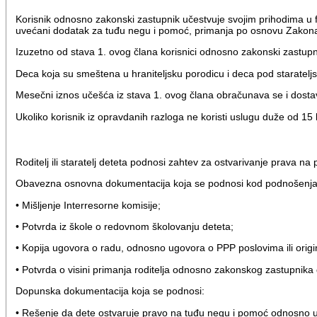
Korisnik odnosno zakonski zastupnik učestvuje svojim prihodima u f
uvećani dodatak za tuđu negu i pomoć, primanja po osnovu Zakona
Izuzetno od stava 1. ovog člana korisnici odnosno zakonski zastupn
Deca koja su smeštena u hraniteljsku porodicu i deca pod starateljst
Mesečni iznos učešća iz stava 1. ovog člana obračunava se i dost
Ukoliko korisnik iz opravdanih razloga ne koristi uslugu duže od
Roditelj ili staratelj deteta podnosi zahtev za ostvarivanje prava na
Obavezna osnovna dokumentacija koja se podnosi kod podnošenja 
• Mišljenje Interresorne komisije;
• Potvrda iz škole o redovnom školovanju deteta;
• Kopija ugovora o radu, odnosno ugovora o PPP poslovima ili origin
• Potvrda o visini primanja roditelja odnosno zakonskog zastupnika
Dopunska dokumentacija koja se podnosi:
• Rešenje da dete ostvaruje pravo na tuđu negu i pomoć odnosno 