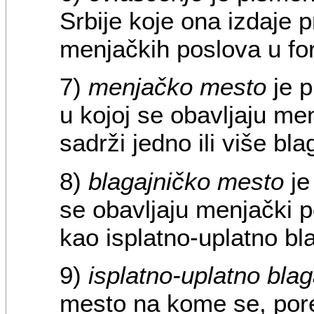
Srbije koje ona izdaje 
menjačkih poslova u fo
7)
menjačko mesto
je p
u kojoj se obavljaju me
sadrži jedno ili više bl
8)
blagajničko mesto
je
se obavljaju menjački p
kao isplatno-uplatno bl
9)
isplatno-uplatno bla
mesto na kome se, pore