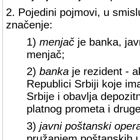
2. Pojedini pojmovi, u smis
značenje:
1)
menjač
je banka, jav
menjač;
2)
banka
je rezident - 
Republici Srbiji koje 
Srbije i obavlja depozit
platnog prometa i drug
3)
javni poštanski oper
pružanjem poštanskih u