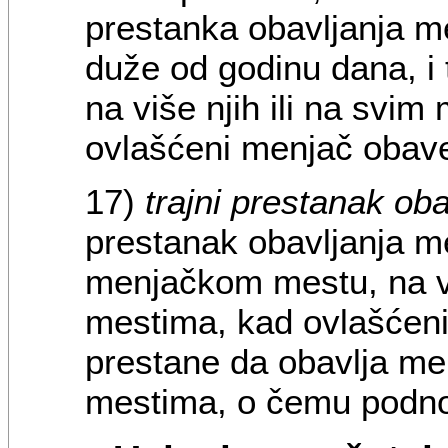
prestanka obavljanja m
duže od godinu dana, 
na više njih ili na sv
ovlašćeni menjač obav
17)
trajni prestanak ob
prestanak obavljanja m
menjačkom mestu, na vi
mestima, kad ovlašćen
prestane da obavlja me
mestima, o čemu podnos