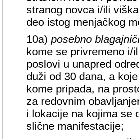
stranog novca i/ili višk
deo istog menjačkog m
10a)
posebno blagajni
kome se privremeno i/i
poslovi u unapred odre
duži od 30 dana, a koj
kome pripada, na prost
za redovnim obavljanje
i lokacije na kojima se 
slične manifestacije;