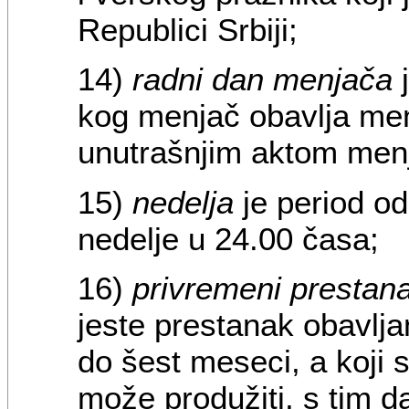
Republici Srbiji;
14)
radni dan menjača
j
kog menjač obavlja men
unutrašnjim aktom menj
15)
nedelja
je period o
nedelje u 24.00 časa;
16)
privremeni prestan
jeste prestanak obavlj
do šest meseci, a koji
može produžiti, s tim d