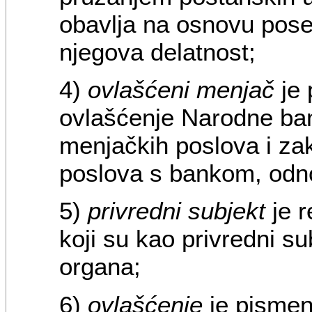
obavlja na osnovu pos
njegova delatnost;
4)
ovlašćeni menjač
je 
ovlašćenje Narodne ban
menjačkih poslova i zak
poslova s bankom, odn
5)
privredni subjekt
je r
koji su kao privredni s
organa;
6)
ovlašćenje
je pismen