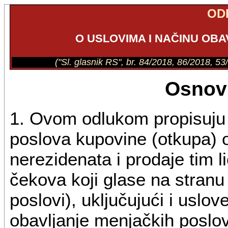
OD
O USLOVIMA I NAČINU OB
("Sl. glasnik RS", br. 84/2018, 86/2018, 5
Osnov
1. Ovom odlukom propisuju se
poslova kupovine (otkupa) od
nerezidenata i prodaje tim l
čekova koji glase na stranu
poslovi), uključujući i uslo
obavljanje menjačkih poslo