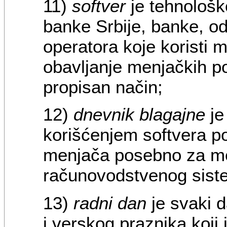
11)
softver
je tehnološk
banke Srbije, banke, o
operatora koje koristi
obavljanje menjačkih po
propisan način;
12)
dnevnik
blagajne
je
korišćenjem softvera 
menjača posebno za me
računovodstvenog siste
13)
radni dan
je svaki 
i verskog praznika koj