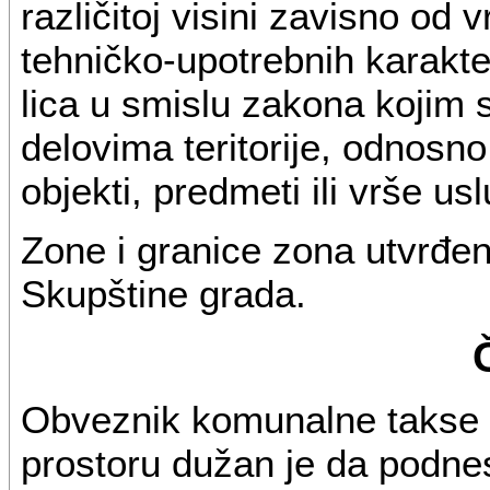
različitoj visini zavisno od v
tehničko-upotrebnih karakte
lica u smislu zakona kojim 
delovima teritorije, odnosn
objekti, predmeti ili vrše us
Zone i granice zona utvrđ
Skupštine grada.
Obveznik komunalne takse z
prostoru dužan je da podne