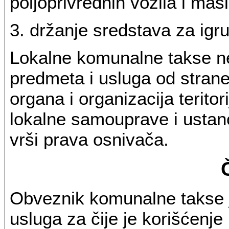
poljoprivrednih vozila i maš
3. držanje sredstava za igru
Lokalne komunalne takse ne
predmeta i usluga od strane
organa i organizacija teritor
lokalne samouprave i usta
vrši prava osnivača.
Obveznik komunalne takse je
usluga za čije je korišćenj