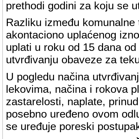
prethodi godini za koju se u
Razliku između komunalne 
akontaciono uplaćenog izno
uplati u roku od 15 dana od
utvrđivanju obaveze za tek
U pogledu načina utvrđivan
lekovima, načina i rokova p
zastarelosti, naplate, prinud
posebno uređeno ovom odlu
se uređuje poreski postupak