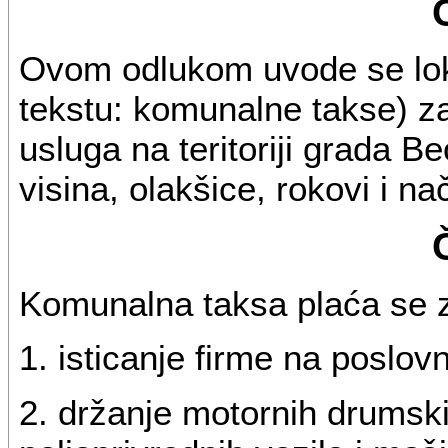
Ovom odlukom uvode se lok
tekstu: komunalne takse) za
usluga na teritoriji grada B
visina, olakšice, rokovi i na
Komunalna taksa plaća se 
1. isticanje firme na poslov
2. držanje motornih drumskih