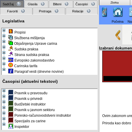
Zbirka
Sadržaj
Glasila
Bilteni
Časopisi
Favoriti
Pretraga
Relacije
Legislativa
Početna
Na
Propisi
Službena mišljenja
Objašnjenja Uprave carina
Izabrani dokume
Sudska praksa
Strana sudska praksa
Evropsko zakonodavstvo
Carinska tarifa
Paragraf vesti (dnevne novine)
Časopisi (aktuelni tekstovi)
Pravnik u pravosuđu
Pravnik u privredi
Budžetski instruktor
Pravnik u javnom sektoru
Poresko-računovodstveni instruktor
Ovim zakonom uređu
Specijalis za carine
Priroda kao dobro
Inspektor