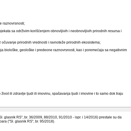
e raznovrsnosti;
jekata sa održivim korišćenjem obnovljivih i neobnovljivih prirodnih resursa i
uz očuvanje prirodnih vrednosti i ravnoteže prirodnih ekosistema;
nja biološke, geološke i predeone raznovrsnosti, kao i poremećaja sa negativnim
 ili zdravlje ljudi ili imovinu, spašavanja ljudi i imovine i to samo dok traju
"Sl. glasnik RS", br. 36/2009, 88/2010, 91/2010 - ispr. i 14/2016) prestale su da
a ("Sl. glasnik RS", br. 95/2018).
odnu ravnotežu, ako to delovanje nije u cilju zaštite i očuvanja prirode;