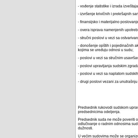
- vođenje statistike i izrada izveštaja
- izvršenje krivičnih i prekršajnih sa
- finansijsko i materijalno poslovanj
- overa isprava namenjenih upotrebi
- stručni poslovi u vezi sa ostvari
- donošenje opštih i pojedinačnih a
kojima se uređuju odnosi u sudu;
- poslovi u vezi sa stručnim usavrš
- poslovi upravljanja sudskim zgrad
- poslovi u vezi sa naplatom sudskih
- drugi poslovi vezani za unutrašnj
Predsednik rukovodi sudskom uprav
predsednicima odeljenja.
Predsednik suda ne može poveriti o
odlučivanje o radnim odnosima sudsk
dužnosti.
U većim sudovima može se organizo