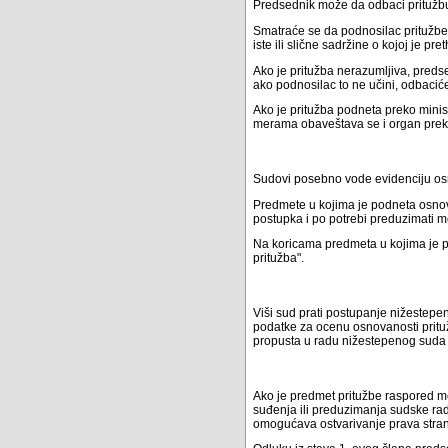
Predsednik može da odbaci pritužbu,
Smatraće se da podnosilac pritužbe 
iste ili slične sadržine o kojoj je p
Ako je pritužba nerazumljiva, pred
ako podnosilac to ne učini, odbaciće
Ako je pritužba podneta preko minis
merama obaveštava se i organ preko
Sudovi posebno vode evidenciju osn
Predmete u kojima je podneta osnov
postupka i po potrebi preduzimati 
Na koricama predmeta u kojima je p
pritužba".
Viši sud prati postupanje nižestepe
podatke za ocenu osnovanosti pritu
propusta u radu nižestepenog suda 
Ako je predmet pritužbe raspored m
suđenja ili preduzimanja sudske radn
omogućava ostvarivanje prava stra