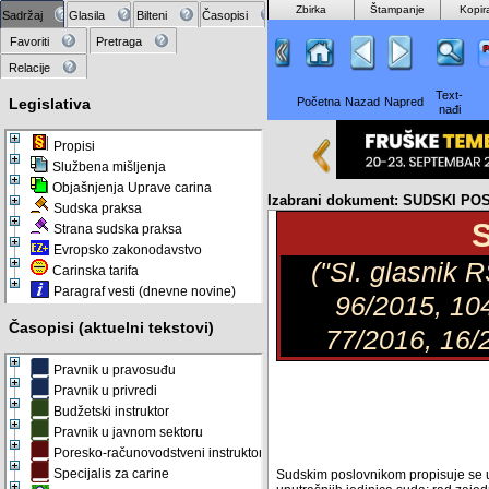
Zbirka
Štampanje
Kopir
Sadržaj
Glasila
Bilteni
Časopisi
Favoriti
Pretraga
Relacije
Text-
Legislativa
Početna
Nazad
Napred
nađi
Propisi
Službena mišljenja
Objašnjenja Uprave carina
Izabrani dokument: SUDSKI P
Sudska praksa
Strana sudska praksa
Evropsko zakonodavstvo
("Sl. glasnik 
Carinska tarifa
Paragraf vesti (dnevne novine)
96/2015, 104
Časopisi (aktuelni tekstovi)
77/2016, 16/
Pravnik u pravosuđu
Pravnik u privredi
Budžetski instruktor
Pravnik u javnom sektoru
Poresko-računovodstveni instruktor
Specijalis za carine
Sudskim poslovnikom propisuje se unu