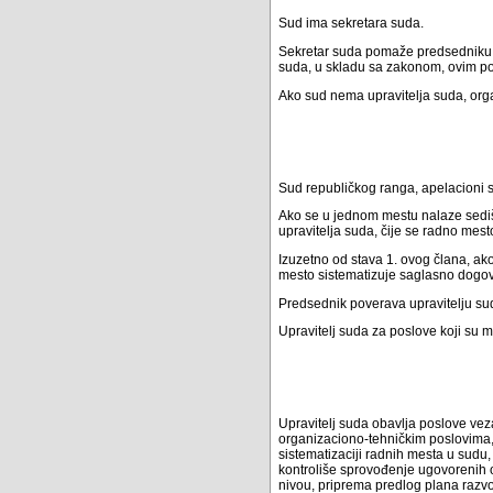
Sud ima sekretara suda.
Sekretar suda pomaže predsedniku s
suda, u skladu sa zakonom, ovim pos
Ako sud nema upravitelja suda, org
Sud republičkog ranga, apelacioni su
Ako se u jednom mestu nalaze sedišt
upravitelja suda, čije se radno mes
Izuzetno od stava 1. ovog člana, ako
mesto sistematizuje saglasno dogov
Predsednik poverava upravitelju sud
Upravitelj suda za poslove koji su
Upravitelj suda obavlja poslove vez
organizaciono-tehničkim poslovima,
sistematizaciji radnih mesta u sudu,
kontroliše sprovođenje ugovorenih 
nivou, priprema predlog plana razvo