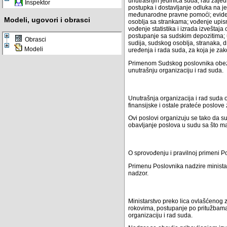
unutrašnjih jedinica suda; rad zaje
Inspektor
postupka i dostavljanje odluka na 
međunarodne pravne pomoći; evident
Modeli, ugovori i obrasci
osoblja sa strankama; vođenje upis
vođenje statistika i izrada izveštaj
postupanje sa sudskim depozitima; 
Obrasci
sudija, sudskog osoblja, stranaka, 
Modeli
uređenja i rada suda, za koja je 
Primenom Sudskog poslovnika obezb
unutrašnju organizaciju i rad suda.
Unutrašnja organizacija i rad suda 
finansijske i ostale prateće poslove
Ovi poslovi organizuju se tako da s
obavljanje poslova u sudu sa što m
O sprovođenju i pravilnoj primeni P
Primenu Poslovnika nadzire ministar
nadzor.
Ministarstvo preko lica ovlašćenog
rokovima, postupanje po pritužbama
organizaciju i rad suda.