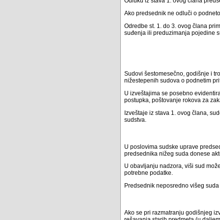
Odluku iz stava 1. ovog člana preds
Ako predsednik ne odluči o podnetoj
Odredbe st. 1. do 3. ovog člana pri
suđenja ili preduzimanja pojedine 
Sudovi šestomesečno, godišnje i tr
nižestepenih sudova o podnetim pri
U izveštajima se posebno evidentira
postupka, poštovanje rokova za zak
Izveštaje iz stava 1. ovog člana, 
sudstva.
U poslovima sudske uprave predsed
predsednika nižeg suda donese akt
U obavljanju nadzora, viši sud može
potrebne podatke.
Predsednik neposredno višeg suda m
Ako se pri razmatranju godišnjeg iz
rešavanja starih predmeta (u daljem