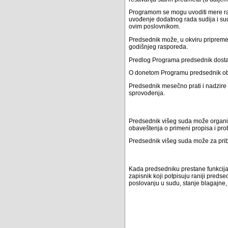
Programom se mogu uvoditi mere ra
uvođenje dodatnog rada sudija i su
ovim poslovnikom.
Predsednik može, u okviru pripreme
godišnjeg rasporeda.
Predlog Programa predsednik dostav
O donetom Programu predsednik ob
Predsednik mesečno prati i nadzir
sprovođenja.
Predsednik višeg suda može organizo
obaveštenja o primeni propisa i pr
Predsednik višeg suda može za priba
Kada predsedniku prestane funkcija
zapisnik koji potpisuju raniji preds
poslovanju u sudu, stanje blagajne, 