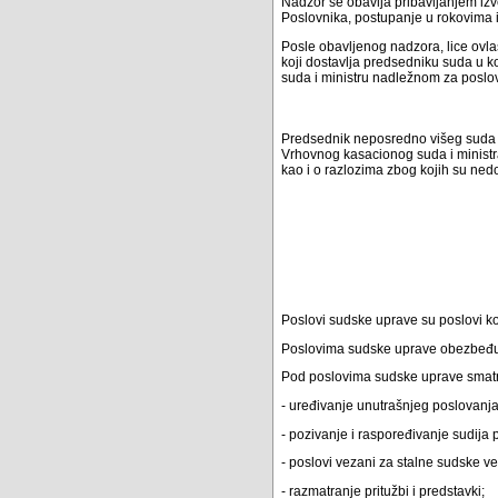
Nadzor se obavlja pribavljanjem iz
Poslovnika, postupanje u rokovima 
Posle obavljenog nadzora, lice ovl
koji dostavlja predsedniku suda u
suda i ministru nadležnom za poslov
Predsednik neposredno višeg suda 
Vrhovnog kasacionog suda i ministr
kao i o razlozima zbog kojih su nedos
Poslovi sudske uprave su poslovi koj
Poslovima sudske uprave obezbeđuju
Pod poslovima sudske uprave smatra
- uređivanje unutrašnjeg poslovanja
- pozivanje i raspoređivanje sudija 
- poslovi vezani za stalne sudske v
- razmatranje pritužbi i predstavki;