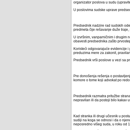
organizator poslova u sudu (upravite
U poslovima sudske uprave predsedn
Predsednik nadzire rad sudskih odel
predmeta čije rešavanje duže traje,
U izvršnim, vanparničnim i drugim 
obavesti predsednika zašto prvoste
Koristeći odgovarajuće evidencije i 
preduzima mere za zakonit, pravilan
Predsednik vrši poslove u vezi sa p
Pre donošenja rešenja o postavljen
komore o tome koji advokat po redo
Predsednik razmatra pritužbe stran
nepravilan ili da postoji bilo kaka
Kad stranka ili drugi učesnik u post
sudiji na koga se odnosi i da o nje
neposredno višeg suda, u roku od 1