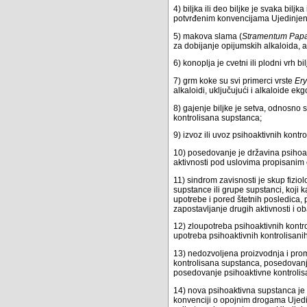
4) biljka ili deo biljke je svaka bil
potvrđenim konvencijama Ujedinjenih
5) makova slama (
Stramentum Papa
za dobijanje opijumskih alkaloida, 
6) konoplja je cvetni ili plodni vrh b
7) grm koke su svi primerci vrste
Ery
alkaloidi, uključujući i alkaloide ek
8) gajenje biljke je setva, odnosno s
kontrolisana supstanca;
9) izvoz ili uvoz psihoaktivnih kontr
10) posedovanje je državina psihoak
aktivnosti pod uslovima propisani
11) sindrom zavisnosti je skup fizio
supstance ili grupe supstanci, koji 
upotrebe i pored štetnih posledica, 
zapostavljanje drugih aktivnosti i 
12) zloupotreba psihoaktivnih kontro
upotreba psihoaktivnih kontrolisanih
13) nedozvoljena proizvodnja i prome
kontrolisana supstanca, posedovanje
posedovanje psihoaktivne kontroli
14) nova psihoaktivna supstanca je 
konvenciji o opojnim drogama Ujedi