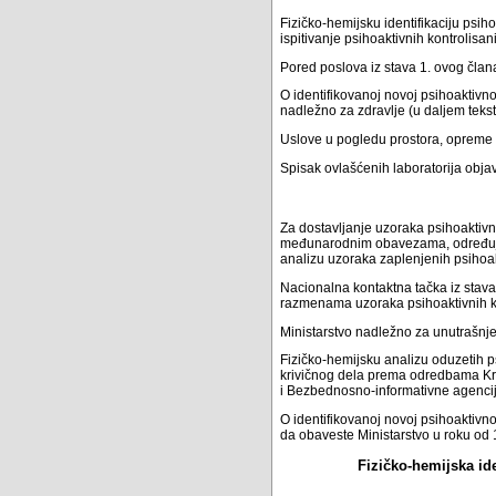
Fizičko-hemijsku identifikaciju psih
ispitivanje psihoaktivnih kontrolisa
Pored poslova iz stava 1. ovog člana
O identifikovanoj novoj psihoaktivno
nadležno za zdravlje (u daljem teks
Uslove u pogledu prostora, opreme i
Spisak ovlašćenih laboratorija obja
Za dostavljanje uzoraka psihoaktivn
međunarodnim obavezama, određuje 
analizu uzoraka zaplenjenih psihoak
Nacionalna kontaktna tačka iz stava
razmenama uzoraka psihoaktivnih ko
Ministarstvo nadležno za unutrašnje
Fizičko-hemijsku analizu oduzetih p
krivičnog dela prema odredbama Kri
i Bezbednosno-informativne agencij
O identifikovanoj novoj psihoaktivno
da obaveste Ministarstvo u roku od
Fizičko-hemijska ide