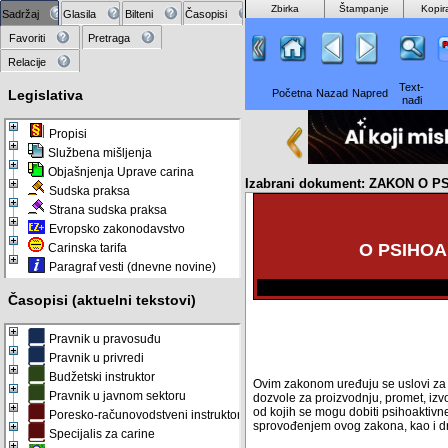
Zbirka
Štampanje
Kopir
Sadržaj
Glasila
Bilteni
Časopisi
Favoriti
Pretraga
Relacije
Text-
Legislativa
Početna
Nazad
Napred
nađi
Propisi
Službena mišljenja
Objašnjenja Uprave carina
Izabrani dokument: ZAKON O
Sudska praksa
Strana sudska praksa
Evropsko zakonodavstvo
O PSIHO
Carinska tarifa
Paragraf vesti (dnevne novine)
Časopisi (aktuelni tekstovi)
Pravnik u pravosuđu
Pravnik u privredi
Budžetski instruktor
Ovim zakonom uređuju se uslovi za p
Pravnik u javnom sektoru
dozvole za proizvodnju, promet, izvoz
od kojih se mogu dobiti psihoaktivn
Poresko-računovodstveni instruktor
sprovođenjem ovog zakona, kao i drug
Specijalis za carine