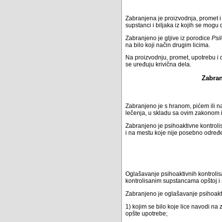
Zabranjena je proizvodnja, promet i 
supstanci i biljaka iz kojih se mog
Zabranjeno je gljive iz porodice
Psi
na bilo koji način drugim licima.
Na proizvodnju, promet, upotrebu i d
se uređuju krivična dela.
Zabran
Zabranjeno je s hranom, pićem ili n
lečenja, u skladu sa ovim zakonom 
Zabranjeno je psihoaktivne kontroli
i na mestu koje nije posebno određ
Oglašavanje psihoaktivnih kontrolis
kontrolisanim supstancama opštoj i s
Zabranjeno je oglašavanje psihoakti
1) kojim se bilo koje lice navodi n
opšte upotrebe;