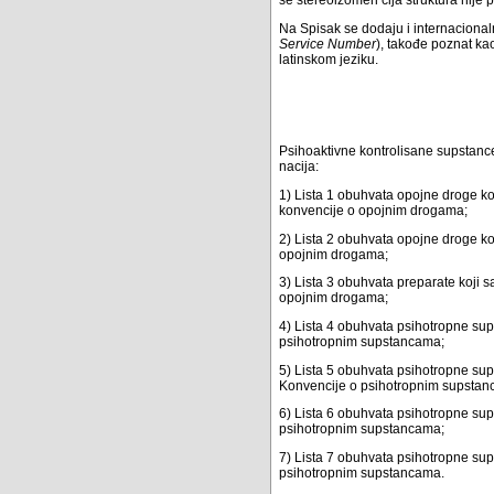
Na Spisak se dodaju i internacional
Service Number
), takođe poznat kao
latinskom jeziku.
Psihoaktivne kontrolisane supstance
nacija:
1) Lista 1 obuhvata opojne droge koj
konvencije o opojnim drogama;
2) Lista 2 obuhvata opojne droge ko
opojnim drogama;
3) Lista 3 obuhvata preparate koji s
opojnim drogama;
4) Lista 4 obuhvata psihotropne sup
psihotropnim supstancama;
5) Lista 5 obuhvata psihotropne sup
Konvencije o psihotropnim supstan
6) Lista 6 obuhvata psihotropne sup
psihotropnim supstancama;
7) Lista 7 obuhvata psihotropne sup
psihotropnim supstancama.