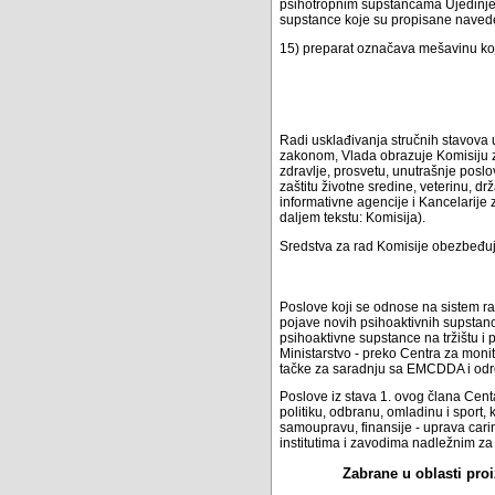
psihotropnim supstancama Ujedinjeni
supstance koje su propisane nave
15) preparat označava mešavinu koja
Radi usklađivanja stručnih stavova u
zakonom, Vlada obrazuje Komisiju za
zdravlje, prosvetu, unutrašnje poslov
zaštitu životne sredine, veterinu, 
informativne agencije i Kancelarije z
daljem tekstu: Komisija).
Sredstva za rad Komisije obezbeđuj
Poslove koji se odnose na sistem ra
pojave novih psihoaktivnih supstanc
psihoaktivne supstance na tržištu i
Ministarstvo - preko Centra za monit
tačke za saradnju sa EMCDDA i odr
Poslove iz stava 1. ovog člana Centa
politiku, odbranu, omladinu i sport, 
samoupravu, finansije - uprava car
institutima i zavodima nadležnim za
Zabrane u oblasti pro