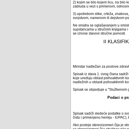
2) kojim se bilo kojem licu, na bilo
zabluda u vezi s primenom, odnosno
3) upotrebom slike, crteža, znakova,
svojstvom, namenom ili dejstvom psi
Ne smatra se oglašavanjem u smislu 
supstancama u stručnim knjigama i 
se iznose stavovi stručne javnosti.
II KLASIF
Ministar nadležan za poslove zdravlj
Spisak iz stava 1. ovog člana sadrž
koje uređuju oblast psihoaktivnih k
nadležnih u oblasti psihoaktivnih ko
Spisak se objavljuje u "Službenom g
Podaci o ps
Spisak sadrži sledeće podatke o sva
čistu i primenjenu hemiju - IUPAC), b
Ako postoje stereoizomeri čija je st
se stereoizomeri čija struktura nije