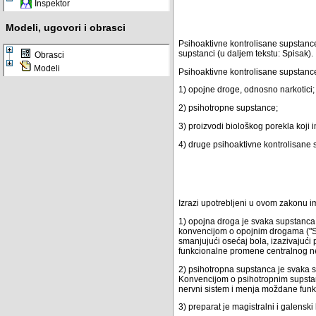
Inspektor
Modeli, ugovori i obrasci
Psihoaktivne kontrolisane supstanc
supstanci (u daljem tekstu: Spisak).
Obrasci
Modeli
Psihoaktivne kontrolisane supstance
1) opojne droge, odnosno narkotici;
2) psihotropne supstance;
3) proizvodi biološkog porekla koji 
4) druge psihoaktivne kontrolisane 
Izrazi upotrebljeni u ovom zakonu 
1) opojna droga je svaka supstanca
konvencijom o opojnim drogama ("Slu
smanjujući osećaj bola, izazivajući 
funkcionalne promene centralnog n
2) psihotropna supstanca je svaka s
Konvencijom o psihotropnim supstan
nervni sistem i menja moždane funkc
3) preparat je magistralni i galensk