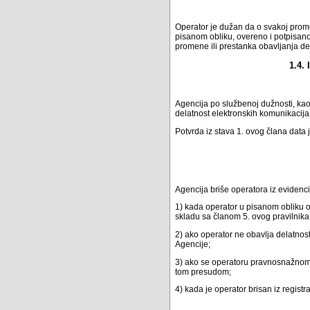
Operator je dužan da o svakoj prome
pisanom obliku, overeno i potpisan
promene ili prestanka obavljanja de
1.4.
Agencija po službenoj dužnosti, kao
delatnost elektronskih komunikaci
Potvrda iz stava 1. ovog člana data j
Agencija briše operatora iz evidenc
1) kada operator u pisanom obliku o
skladu sa članom 5. ovog pravilnika
2) ako operator ne obavlja delatno
Agencije;
3) ako se operatoru pravnosnažnom
tom presudom;
4) kada je operator brisan iz regist