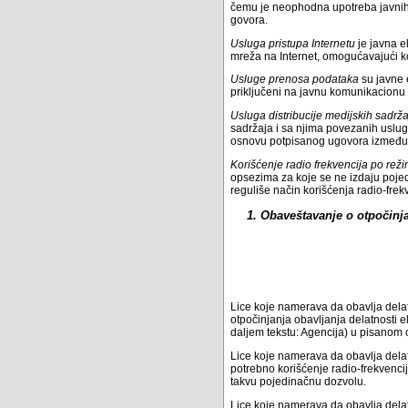
čemu je neophodna upotreba javnih 
govora.
Usluga pristupa Internetu
je javna e
mreža na Internet, omogućavajući ko
Usluge prenosa podataka
su javne 
priključeni na javnu komunikacionu 
Usluga distribucije medijskih sadrž
sadržaja i sa njima povezanih uslug
osnovu potpisanog ugovora između o
Korišćenje radio frekvencija po rež
opsezima za koje se ne izdaju pojed
reguliše način korišćenja radio-fre
1. Obaveštavanje o otpočinja
Lice koje namerava da obavlja dela
otpočinjanja obavljanja delatnosti 
daljem tekstu: Agencija) u pisanom
Lice koje namerava da obavlja dela
potrebno korišćenje radio-frekvenc
takvu pojedinačnu dozvolu.
Lice koje namerava da obavlja delat