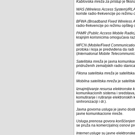
Kablovska mreža za pristup
je fiksn
WAS (Wireless Access System)/RLA
koriste radio-frekvencije po režimu
BFWA (Broadband Fixed Wireless 
radio-frekvencije po režimu opšteg 
PAMR (Public Access Mobile Radio
krajnjim korisnicima omogućava razl
MFCN (Mobile/Fixed Communicatio
protoka i koja je predviđena da ra
(
International Mobile Telecommunic
Satelitska mreža
je javna komunikaci
pridruženih zemaljskih radio stanica
Fiksna satelitska mreža
je satelitsk
Mobilna satelitska mreža
je satelits
Iznajmljivanje resursa elektronske
komunikacionih sistema i sredstava, in
komutiranje i rutiranje elektronskih 
sinhronizaciji i dr.).
Javna govorna usluga
je javno dos
javne komunikacione mreže.
Usluga prenosa govora korišćenjem
se pruža na komercijalnoj osnovi pr
Internet usluge
su javne elektronske