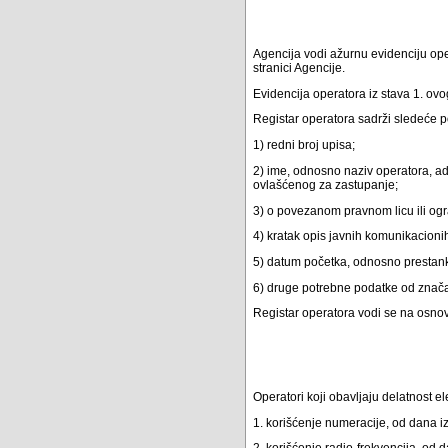
Agencija vodi ažurnu evidenciju ope
stranici Agencije.
Evidencija operatora iz stava 1. ovo
Registar operatora sadrži sledeće 
1) redni broj upisa;
2) ime, odnosno naziv operatora, adre
ovlašćenog za zastupanje;
3) o povezanom pravnom licu ili ogr
4) kratak opis javnih komunikacion
5) datum početka, odnosno prestanka
6) druge potrebne podatke od znača
Registar operatora vodi se na osnov
Operatori koji obavljaju delatnost 
1. korišćenje numeracije, od dana i
2. korišćenje radio-frekvencija, od