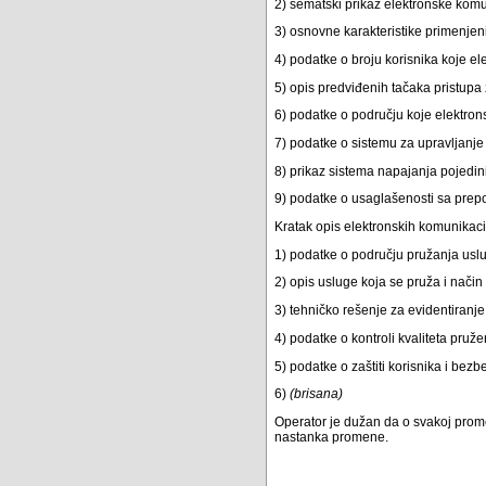
2) šematski prikaz elektronske kom
3) osnovne karakteristike primenjenih
4) podatke o broju korisnika koje 
5) opis predviđenih tačaka pristup
6) podatke o području koje elektron
7) podatke o sistemu za upravljanje
8) prikaz sistema napajanja pojed
9) podatke o usaglašenosti sa prep
Kratak opis elektronskih komunikacio
1) podatke o području pružanja usl
2) opis usluge koja se pruža i način
3) tehničko rešenje za evidentiranje 
4) podatke o kontroli kvaliteta pruž
5) podatke o zaštiti korisnika i bezb
6)
(brisana)
Operator je dužan da o svakoj prom
nastanka promene.