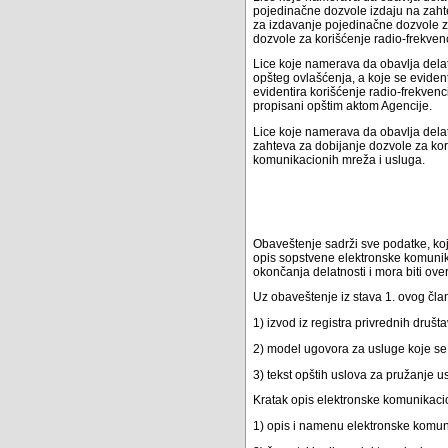
pojedinačne dozvole izdaju na zaht
za izdavanje pojedinačne dozvole za
dozvole za korišćenje radio-frekvenc
Lice koje namerava da obavlja delat
opšteg ovlašćenja, a koje se eviden
evidentira korišćenje radio-frekven
propisani opštim aktom Agencije.
Lice koje namerava da obavlja dela
zahteva za dobijanje dozvole za kor
komunikacionih mreža i usluga.
Obaveštenje sadrži sve podatke, koji
opis sopstvene elektronske komunik
okončanja delatnosti i mora biti ov
Uz obaveštenje iz stava 1. ovog čla
1) izvod iz registra privrednih društ
2) model ugovora za usluge koje se p
3) tekst opštih uslova za pružanje u
Kratak opis elektronske komunikacion
1) opis i namenu elektronske komu