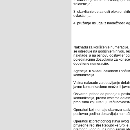
frekvencije;
3. obavljanje delatnosti elektronsk
ovlašćenja;
4. pružanje usluga iz nadležnosti Ag
Naknadu za korišćenje numeracije, ra
se određuje na godišnjem nivou, reš
naknade, a na osnovu dostavljenog g
pojedinačnim dozvolama za korišćen
dodeljene numeracije.
Agencija, u skladu Zakonom i opštim
komunikacija.
Visina naknade za obavljanje delatn
javne komunikacione mreže ili javn
Ostvareni prihod od prodaje u poslo
komunikacija, prema vrstama delatno
propisima koji uređuju računovodstvo
Operatori koji nemaju obavezu sasta
poslovnu godinu dostavljaju na nač
Operatori iz prethodnog stava ovog
privredne registre Republike Srbije
prethodnu godinu na propisanim ob