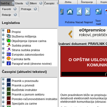
Zbirka
Štampanje
Kopir
Sadržaj
Glasila
Bilteni
Časopisi
Favoriti
Pretraga
Relacije
Text-
Legislativa
Početna
Nazad
Napred
nađi
Propisi
Službena mišljenja
Objašnjenja Uprave carina
Izabrani dokument: PRAVILN
Sudska praksa
Strana sudska praksa
Evropsko zakonodavstvo
O OPŠTIM USLOV
Carinska tarifa
Paragraf vesti (dnevne novine)
KOMUNIK
Časopisi (aktuelni tekstovi)
(
Pravnik u pravosuđu
Pravnik u privredi
Budžetski instruktor
Pravnik u javnom sektoru
Ovim pravilnikom bliže se propisuju o
delatnosti elektronskih komunikacij
Poresko-računovodstveni instruktor
elektronskih komunikacija (obrazac
Specijalis za carine