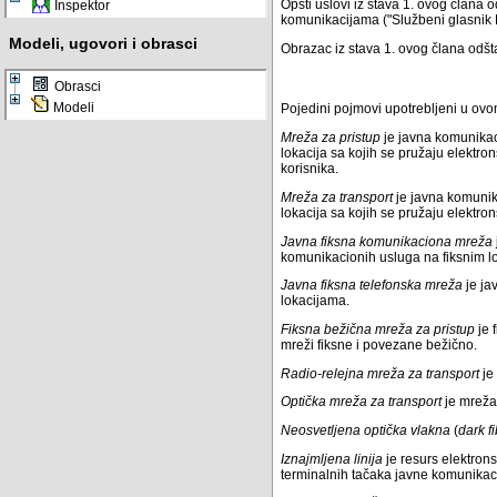
Opšti uslovi iz stava 1. ovog člana
Inspektor
komunikacijama ("Službeni glasnik R
Modeli, ugovori i obrasci
Obrazac iz stava 1. ovog člana odšta
Obrasci
Modeli
Pojedini pojmovi upotrebljeni u ovo
Mreža za pristup
je javna komunikac
lokacija sa kojih se pružaju elektr
korisnika.
Mreža za transport
je javna komunik
lokacija sa kojih se pružaju elektr
Javna fiksna komunikaciona mreža
komunikacionih usluga na fiksnim l
Javna fiksna telefonska mreža
je ja
lokacijama.
Fiksna bežična mreža za pristup
je 
mreži fiksne i povezane bežično.
Radio-relejna mreža za transport
je
Optička mreža za transport
je mreža 
Neosvetljena optička vlakna
(
dark f
Iznajmljena linija
je resurs elektro
terminalnih tačaka javne komunikaci