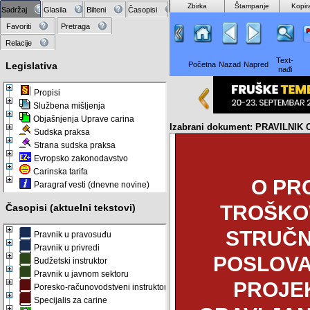
Zbirka
Štampanje
Kopir
Sadržaj
Glasila
Bilteni
Časopisi
Favoriti
Pretraga
Relacije
Text-
Legislativa
Početna
Nazad
Napred
nađi
Propisi
Službena mišljenja
Objašnjenja Uprave carina
Izabrani dokument: PRAVILN
Sudska praksa
Strana sudska praksa
Evropsko zakonodavstvo
Carinska tarifa
O PRO
Paragraf vesti (dnevne novine)
TROŠKO
Časopisi (aktuelni tekstovi)
STRUČN
Pravnik u pravosuđu
Pravnik u privredi
POSLOVA
Budžetski instruktor
Pravnik u javnom sektoru
PROJEK
Poresko-računovodstveni instruktor
Specijalis za carine