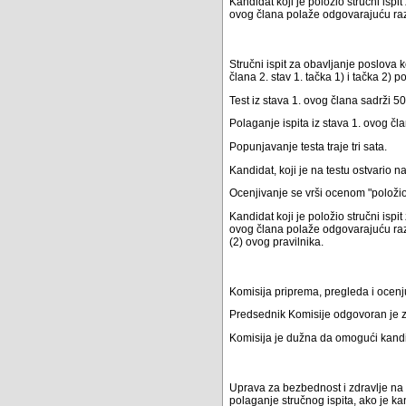
Kandidat koji je položio stručni ispi
ovog člana polaže odgovarajuću razli
Stručni ispit za obavljanje poslova
člana 2. stav 1. tačka 1) i tačka 2) 
Test iz stava 1. ovog člana sadrži 
Polaganje ispita iz stava 1. ovog č
Popunjavanje testa traje tri sata.
Kandidat, koji je na testu ostvario 
Ocenjivanje se vrši ocenom "položio" 
Kandidat koji je položio stručni ispi
ovog člana polaže odgovarajuću razli
(2) ovog pravilnika.
Komisija priprema, pregleda i ocenjuj
Predsednik Komisije odgovoran je z
Komisija je dužna da omogući kandid
Uprava za bezbednost i zdravlje na
polaganje stručnog ispita, ako je ka