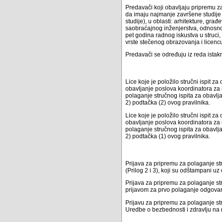
Predavači koji obavljaju pripremu za 
da imaju najmanje završene studije 
studije), u oblasti: arhitekture, gra
saobraćajnog inženjerstva, odnosno 
pet godina radnog iskustva u struci,
vrste stečenog obrazovanja i licenc
Predavači se određuju iz reda istak
Lice koje je položilo stručni ispit z
obavljanje poslova koordinatora za
polaganje stručnog ispita za obavlja
2) podtačka (2) ovog pravilnika.
Lice koje je položilo stručni ispit z
obavljanje poslova koordinatora za
polaganje stručnog ispita za obavlja
2) podtačka (1) ovog pravilnika.
Prijava za pripremu za polaganje s
(Prilog 2 i 3), koji su odštampani uz
Prijava za pripremu za polaganje st
prijavom za prvo polaganje odgovar
Prijavu za pripremu za polaganje st
Uredbe o bezbednosti i zdravlju na 