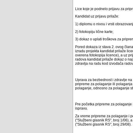
Lice koje je podnelo prijavu za prip
Kandidat uz prijavu prilaže:
1) diplomu o nivou i vrsti obrazovan
2) fotokopiju lične karte;
3) dokaz o uplati troškova za pripre
Pored dokaza iz stava 2. ovog člana
izradu projekta kandidat prilaže lic
overena fotokopija licence), a uz p
radova kandidat prilaže dokaz o naj
zdravlja na radu kod izvođača rado
Uprava za bezbednost i zdravlje n
pripreme za polaganje ili polaganj
polaganje, odnosno za polaganje st
Pre početka pripreme za polaganje i 
ispravu.
Za vreme pripreme za polaganje i po
("Službeni glasnik RS", broj 1/06),
("Službeni glasnik RS", broj 29/08).