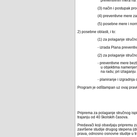
preventivnih mera na p
(3) način i postupak pr
(4) preventivne mere z
(5) posebne mere i norm
2) posebne oblasti, i to:
(1) za polaganje stručn
- izrada Plana preventi
(2) za polaganje stručn
- preventivne mere bezbe
u objektima namenjenim
na radu; pri izlaganj
- planiranje i izgradnja
Program je odštampan uz ovaj praviln
Priprema za polaganje stručnog ispit
trajanju od 40 školskih časova.
Predavači koji obavljaju pripremu za
završene studije drugog stepena (di
prava, odnosno osnovne studije u tra