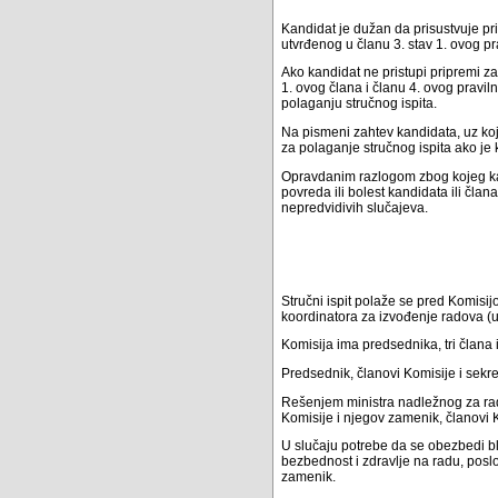
Kandidat je dužan da prisustvuje p
utvrđenog u članu 3. stav 1. ovog pr
Ako kandidat ne pristupi pripremi za
1. ovog člana i članu 4. ovog pravil
polaganju stručnog ispita.
Na pismeni zahtev kandidata, uz ko
za polaganje stručnog ispita ako je 
Opravdanim razlogom zbog kojeg kand
povreda ili bolest kandidata ili čl
nepredvidivih slučajeva.
Stručni ispit polaže se pred Komisij
koordinatora za izvođenje radova (u
Komisija ima predsednika, tri člana 
Predsednik, članovi Komisije i sekr
Rešenjem ministra nadležnog za rad
Komisije i njegov zamenik, članovi K
U slučaju potrebe da se obezbedi bl
bezbednost i zdravlje na radu, posl
zamenik.