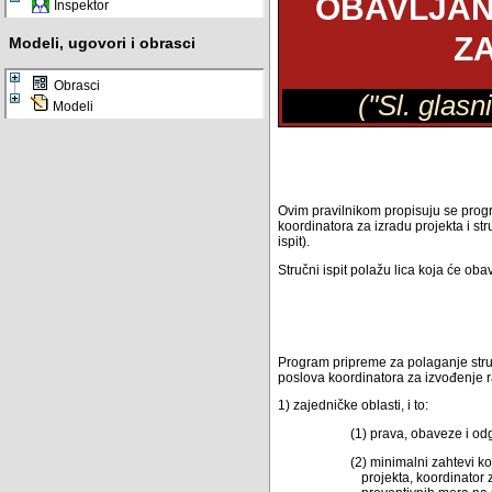
OBAVLJAN
Inspektor
Z
Modeli, ugovori i obrasci
Obrasci
("Sl. glasn
Modeli
Ovim pravilnikom propisuju se progr
koordinatora za izradu projekta i st
ispit).
Stručni ispit polažu lica koja će ob
Program pripreme za polaganje struč
poslova koordinatora za izvođenje r
1) zajedničke oblasti, i to:
(1) prava, obaveze i od
(2) minimalni zahtevi ko
projekta, koordinator