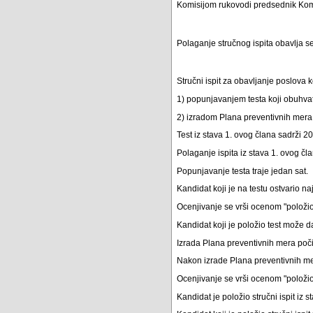
Komisijom rukovodi predsednik Kom
Polaganje stručnog ispita obavlja s
Stručni ispit za obavljanje poslova 
1) popunjavanjem testa koji obuhvata
2) izradom Plana preventivnih mera 
Test iz stava 1. ovog člana sadrži 
Polaganje ispita iz stava 1. ovog č
Popunjavanje testa traje jedan sat.
Kandidat koji je na testu ostvario n
Ocenjivanje se vrši ocenom "položio" 
Kandidat koji je položio test može d
Izrada Plana preventivnih mera počinj
Nakon izrade Plana preventivnih me
Ocenjivanje se vrši ocenom "položio" 
Kandidat je položio stručni ispit iz 