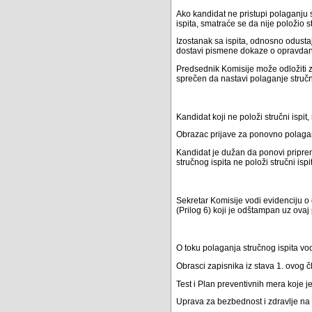
Ako kandidat ne pristupi polaganju s
ispita, smatraće se da nije položio st
Izostanak sa ispita, odnosno odust
dostavi pismene dokaze o opravdano
Predsednik Komisije može odložiti z
sprečen da nastavi polaganje stručn
Kandidat koji ne položi stručni ispi
Obrazac prijave za ponovno polaganje
Kandidat je dužan da ponovi pripre
stručnog ispita ne položi stručni ispit
Sekretar Komisije vodi evidenciju o
(Prilog 6) koji je odštampan uz ovaj 
O toku polaganja stručnog ispita vod
Obrasci zapisnika iz stava 1. ovog č
Test i Plan preventivnih mera koje j
Uprava za bezbednost i zdravlje na 