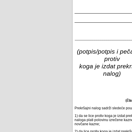
___________________________
(potpis/potpis i peča
protiv
koga je izdat prekr
nalog)
(čl
Prekršajni nalog sadrži sledeće pou
1) da se lice protiv koga je izdat 
naloga plati polovinu izrečene kaz
novčane kazne;
2) da lice protiv koga je izdat prek