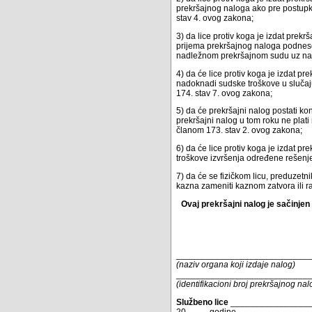
prekršajnog naloga ako pre postupk
stav 4. ovog zakona;
3) da lice protiv koga je izdat pre
prijema prekršajnog naloga podnese 
nadležnom prekršajnom sudu uz naz
4) da će lice protiv koga je izdat 
nadoknadi sudske troškove u slučaju
174. stav 7. ovog zakona;
5) da će prekršajni nalog postati k
prekršajni nalog u tom roku ne plat
članom 173. stav 2. ovog zakona;
6) da će lice protiv koga je izdat 
troškove izvršenja određene rešenj
7) da će se fizičkom licu, preduzet
kazna zameniti kaznom zatvora ili 
Ovaj prekršajni nalog je sačinjen 
___________________________
(naziv organa koji izdaje nalog)
___________________________
(identifikacioni broj prekršajnog na
Službeno lice
________________
20____. godine.