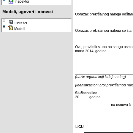
Inspektor
Modeli, ugovori i obrasci
Obrazac prekršajnog naloga odštampan
Obrasci
Modeli
Obrazac prekršajnog naloga se šta
Ovaj pravilnik stupa na snagu osmo
marta 2014. godine.
___________________________
(naziv organa koji izdaje nalog)
___________________________
(identifikacioni broj prekršajnog na
Službeno lice
________________
20____. godine.
na osnovu čl.
LICU