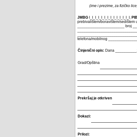
(ime i prezime, za fizičko lic
JMBG
I_I_I_I_I_I_I_I_I_I_I_I_I_I,
PI
prebivalištem/boravištem/sedište
______________________ broj _____
_______________________________
________________________________
telefona/mobilnog ____________
Činjenični opis:
Dana __________20
Grad/Opština
Prekršaj je otkriven
Dokazi:
Prilozi: