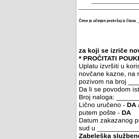
Čime je učinjen prekršaj iz člana
_
za koji se izriče 
* PROČITATI POUK
Uplatu izvršiti u 
novčane kazne, na
pozivom na broj _
Da li se povodom ist
Broj naloga: ____
Lično uručeno -
DA
putem pošte -
DA
Datum zakazanog p
sud u ___________
Zabeleška službeno