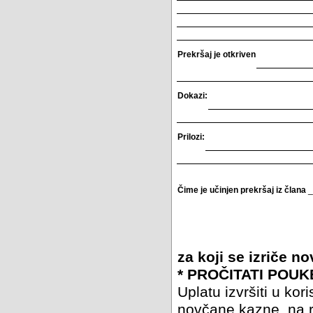
Prekršaj je otkriven
Dokazi:
Prilozi:
Čime je učinjen prekršaj iz člana
_
za koji se izriče 
* PROČITATI POUK
Uplatu izvršiti u 
novčane kazne, na