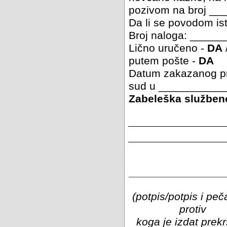
pozivom na broj _
Da li se povodom ist
Broj naloga: ____
Lično uručeno -
DA
putem pošte -
DA
Datum zakazanog p
sud u ___________
Zabeleška službeno
___________________________
(potpis/potpis i peča
protiv
koga je izdat prekr