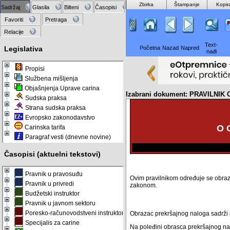
Zbirka
Štampanje
Kopir
Sadržaj
Glasila
Bilteni
Časopisi
Favoriti
Pretraga
Relacije
Text-
Legislativa
Početna
Nazad
Napred
nađi
Propisi
Službena mišljenja
Objašnjenja Uprave carina
Izabrani dokument: PRAVILN
Sudska praksa
Strana sudska praksa
Evropsko zakonodavstvo
O 
Carinska tarifa
Paragraf vesti (dnevne novine)
Časopisi (aktuelni tekstovi)
Pravnik u pravosuđu
Ovim pravilnikom određuje se obraz
Pravnik u privredi
zakonom.
Budžetski instruktor
Pravnik u javnom sektoru
Poresko-računovodstveni instruktor
Obrazac prekršajnog naloga sadrži 
Specijalis za carine
Na poleđini obrasca prekršajnog nal