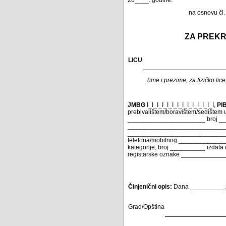
na osnovu čl.
ZA PREKR
LICU
(ime i prezime, za fizičko lic
JMBG
I_I_I_I_I_I_I_I_I_I_I_I_I_I,
PI
prebivalištem/boravištem/sedište
______________________ broj _____
_______________________________
________________________________
telefona/mobilnog ____________
kategorije, broj __________ izdat
registarske oznake ____________
Činjenični opis:
Dana __________20
Grad/Opština