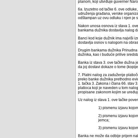
planom, koji utvrđuje guverner Narod
6a. Izuzetno od tačke 6. ove odluke, 
udruženja građana, verske organizaci
odštampan uz ovu odluku i njen je s
Nakon unosa osnova iz stava 1. ove
bankama dužnika dostavlja nalog da
Banci kod koje dužnik ima najviši 
dostavlja osnov s nalogom na obrasc
Drugim bankama dužnika Prinudna n
dužnika, kao i buduće prilive sreds
Banka iz stava 3. ove tačke dužna je
da joj dostavi dokaze o tome (kopije
7. Platni nalog za zaduženje plati
preko banke dužnika prethodno evide
1. tačka 3. Zakona i člana 66. stav 
platioca koji je naveden u tom nalo
propisane zakonom kojim se uređuje 
Uz nalog iz stava 1. ove tačke pover
1) pismenu izjavu kojo
2) pismenu izjavu kojo
jemca;
3) pismenu izjavu kojom
Banka ne može da odbije prijem nalo