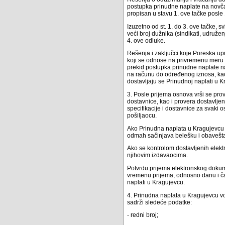
postupka prinudne naplate na novča
propisan u stavu 1. ove tačke posl
Izuzetno od st. 1. do 3. ove tačke, 
veći broj dužnika (sindikati, udružen
4. ove odluke.
Rešenja i zaključci koje Poreska up
koji se odnose na privremenu meru
prekid postupka prinudne naplate 
na računu do određenog iznosa, kao 
dostavljaju se Prinudnoj naplati u Kr
3. Posle prijema osnova vrši se prov
dostavnice, kao i provera dostavlj
specifikacije i dostavnice za svak
pošiljaocu.
Ako Prinudna naplata u Kragujevcu u
odmah sačinjava belešku i obavešta
Ako se kontrolom dostavljenih elekt
njihovim izdavaocima.
Potvrdu prijema elektronskog dokum
vremenu prijema, odnosno danu i ča
naplati u Kragujevcu.
4. Prinudna naplata u Kragujevcu v
sadrži sledeće podatke:
- redni broj;