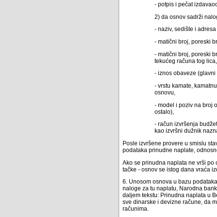
- potpis i pečat izdava
2) da osnov sadrži nal
- naziv, sedište i adres
- matični broj, poreski 
- matični broj, poreski b
tekućeg računa tog lica
- iznos obaveze (glavni 
- vrstu kamate, kamatnu
osnovu,
- model i poziv na broj 
ostalo),
- račun izvršenja budže
kao izvršni dužnik nazn
Posle izvršene provere u smislu sta
podataka prinudne naplate, odnosn
Ako se prinudna naplata ne vrši po 
tačke - osnov se istog dana vraća 
6. Unosom osnova u bazu podataka p
naloge za tu naplatu, Narodna banka
daljem tekstu: Prinudna naplata u 
sve dinarske i devizne račune, da m
računima.