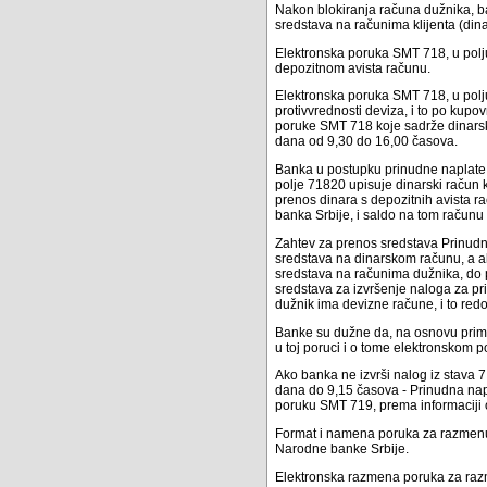
Nakon blokiranja računa dužnika, 
sredstava na računima klijenta (din
Elektronska poruka SMT 718, u polj
depozitnom avista računu.
Elektronska poruka SMT 718, u pol
protivvrednosti deviza, i to po kup
poruke SMT 718 koje sadrže dinars
dana od 9,30 do 16,00 časova.
Banka u postupku prinudne naplate, 
polje 71820 upisuje dinarski račun k
prenos dinara s depozitnih avista ra
banka Srbije, i saldo na tom računu 
Zahtev za prenos sredstava Prinudn
sredstava na dinarskom računu, a a
sredstava na računima dužnika, do
sredstava za izvršenje naloga za pr
dužnik ima devizne račune, i to red
Banke su dužne da, na osnovu prim
u toj poruci i o tome elektronsko
Ako banka ne izvrši nalog iz stava 
dana do 9,15 časova - Prinudna nap
poruku SMT 719, prema informaciji 
Format i namena poruka za razmenu
Narodne banke Srbije.
Elektronska razmena poruka za raz