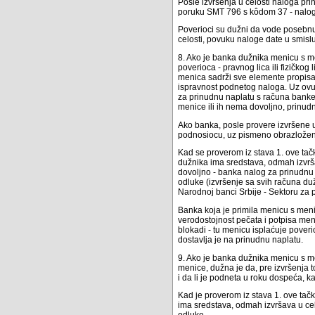
Posle izvršenja u celosti naloga p
poruku SMT 796 s kôdom 37 - nalog 
Poverioci su dužni da vode posebnu
celosti, povuku naloge date u smislu 
8. Ako je banka dužnika menicu s m
poverioca - pravnog lica ili fizičkog
menica sadrži sve elemente propisa
ispravnost podnetog naloga. Uz ov
za prinudnu naplatu s računa banke
menice ili ih nema dovoljno, prinudn
Ako banka, posle provere izvršene u 
podnosiocu, uz pismeno obrazloženj
Kad se proverom iz stava 1. ove tač
dužnika ima sredstava, odmah izvrš
dovoljno - banka nalog za prinudnu 
odluke (izvršenje sa svih računa du
Narodnoj banci Srbije - Sektoru za p
Banka koja je primila menicu s men
verodostojnost pečata i potpisa men
blokadi - tu menicu isplaćuje poveri
dostavlja je na prinudnu naplatu.
9. Ako je banka dužnika menicu s me
menice, dužna je da, pre izvršenja
i da li je podneta u roku dospeća, k
Kad je proverom iz stava 1. ove tač
ima sredstava, odmah izvršava u celo
odluke.