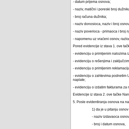
- datum prijema osnova;
- naziv, matični i poreski broj dužnik
- broj računa dužnika;
- naziv donosioca, naziv i broj osno
- naziv poverioca - primaoca i broj
- napomenu uz vraćeni osnov, razlo
Pored evidencije iz stava 1. ove tač
- evidenciju o primljenim nalozima i
- evidenciju o rešenjima i zaključ
- evidenciju o primljenim reklamaci
- evidenciju o zahtevima podnetim U
naplate;
- evidenciju o izdatim fakturama za
Evidencije iz stava 2. ove tačke Na
5. Posle evidentiranja osnova na na
1) da je u pitanju osno
- naziv izdavaoca osno
- broj i datum osnova,