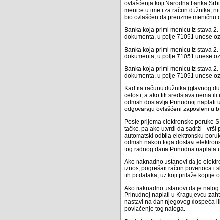
ovlašćenja koji Narodna banka Srbij
menice u ime i za račun dužnika, nit
bio ovlašćen da preuzme meničnu o
Banka koja primi menicu iz stava 2.
dokumenta, u polje 71051 unese ozn
Banka koja primi menicu iz stava 2.
dokumenta, u polje 71051 unese ozn
Banka koja primi menicu iz stava 2.
dokumenta, u polje 71051 unese ozn
Kad na računu dužnika (glavnog duž
celosti, a ako tih sredstava nema i
odmah dostavlja Prinudnoj naplati u
odgovaraju ovlašćeni zaposleni u b
Posle prijema elektronske poruke SM
tačke, pa ako utvrdi da sadrži - vr
automatski odbija elektronsku poru
odmah nakon toga dostavi elektron
tog radnog dana Prinudna naplata 
Ako naknadno ustanovi da je elektr
iznos, pogrešan račun poverioca i s
tih podataka, uz koji prilaže kopije
Ako naknadno ustanovi da je nalog 
Prinudnoj naplati u Kragujevcu zaht
nastavi na dan njegovog dospeća il
povlačenje tog naloga.