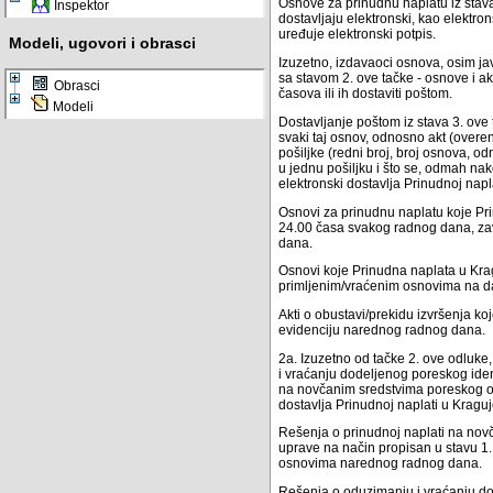
Osnove za prinudnu naplatu iz stava 
Inspektor
dostavljaju elektronski, kao elektr
uređuje elektronski potpis.
Modeli, ugovori i obrasci
Izuzetno, izdavaoci osnova, osim jav
sa stavom 2. ove tačke - osnove i 
Obrasci
časova ili ih dostaviti poštom.
Modeli
Dostavljanje poštom iz stava 3. ove 
svaki taj osnov, odnosno akt (overe
pošiljke (redni broj, broj osnova, o
u jednu pošiljku i što se, odmah nak
elektronski dostavlja Prinudnoj napl
Osnovi za prinudnu naplatu koje Pri
24.00 časa svakog radnog dana, za
dana.
Osnovi koje Prinudna naplata u Krag
primljenim/vraćenim osnovima na d
Akti o obustavi/prekidu izvršenja 
evidenciju narednog radnog dana.
2a. Izuzetno od tačke 2. ove odluk
i vraćanju dodeljenog poreskog ide
na novčanim sredstvima poreskog obv
dostavlja Prinudnoj naplati u Krag
Rešenja o prinudnoj naplati na nov
uprave na način propisan u stavu 1
osnovima narednog radnog dana.
Rešenja o oduzimanju i vraćanju do