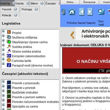
Zbirka
Štampanje
Kopir
Sadržaj
Glasila
Bilteni
Časopisi
Favoriti
Pretraga
Relacije
Text-
Legislativa
Početna
Nazad
Napred
nađi
Propisi
Službena mišljenja
Objašnjenja Uprave carina
Izabrani dokument: ODLUKA 
Sudska praksa
Strana sudska praksa
Evropsko zakonodavstvo
O NAČINU VRŠ
Carinska tarifa
Paragraf vesti (dnevne novine)
("Sl. g
Časopisi (aktuelni tekstovi)
1. Ovom odlukom uređuje se način vr
Zakona o platnom prometu (u daljem
Pravnik u pravosuđu
Pod klijentom, u smislu ove odluke, 
Pravnik u privredi
uključujući i banku koja ima račun 
Budžetski instruktor
Pravnik u javnom sektoru
2. Osnovi za prinudnu naplatu iz član
organizacionoj jedinici u Kragujevc
Poresko-računovodstveni instruktor
u Kragujevcu).
Specijalis za carine