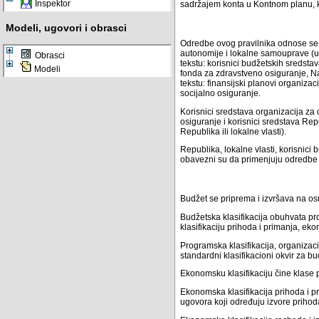
Inspektor
sadržajem konta u Kontnom planu, k
Modeli, ugovori i obrasci
Odredbe ovog pravilnika odnose se 
autonomije i lokalne samouprave (u d
Obrasci
tekstu: korisnici budžetskih sredst
Modeli
fonda za zdravstveno osiguranje, Na
tekstu: finansijski planovi organiza
socijalno osiguranje.
Korisnici sredstava organizacija za
osiguranje i korisnici sredstava Re
Republika ili lokalne vlasti).
Republika, lokalne vlasti, korisnici
obavezni su da primenjuju odredbe 
Budžet se priprema i izvršava na os
Budžetska klasifikacija obuhvata pro
klasifikaciju prihoda i primanja, eko
Programska klasifikacija, organizacio
standardni klasifikacioni okvir za bu
Ekonomsku klasifikaciju čine klase 
Ekonomska klasifikacija prihoda i p
ugovora koji određuju izvore priho