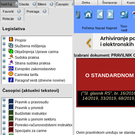
Zbirka
Štampanje
Kopir
Sadržaj
Glasila
Bilteni
Časopisi
Favoriti
Pretraga
Relacije
Text-
Legislativa
Početna
Nazad
Napred
nađi
Propisi
Službena mišljenja
Objašnjenja Uprave carina
Izabrani dokument: PRAVILN
Sudska praksa
Strana sudska praksa
Evropsko zakonodavstvo
O STANDARDNOM 
Carinska tarifa
Paragraf vesti (dnevne novine)
Časopisi (aktuelni tekstovi)
("Sl. glasnik RS", br. 16/2
14/2019, 33/2019, 68/2019
Pravnik u pravosuđu
Pravnik u privredi
Budžetski instruktor
Pravnik u javnom sektoru
Poresko-računovodstveni instruktor
Specijalis za carine
Ovim pravilnikom uređuju se standard