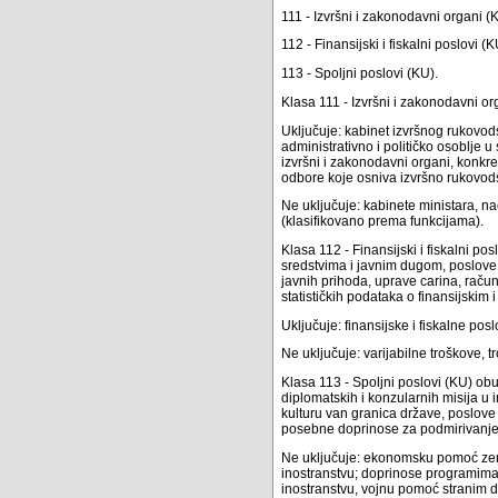
111 - Izvršni i zakonodavni organi (
112 - Finansijski i fiskalni poslovi (K
113 - Spoljni poslovi (KU).
Klasa 111 - Izvršni i zakonodavni o
Uključuje: kabinet izvršnog rukovods
administrativno i političko osoblje 
izvršni i zakonodavni organi, konk
odbore koje osniva izvršno rukovods
Ne uključuje: kabinete ministara, na
(klasifikovano prema funkcijama).
Klasa 112 - Finansijski i fiskalni po
sredstvima i javnim dugom, poslove 
javnih prihoda, uprave carina, račun
statističkih podataka o finansijskim
Uključuje: finansijske i fiskalne pos
Ne uključuje: varijabilne troškove, 
Klasa 113 - Spoljni poslovi (KU) obu
diplomatskih i konzularnih misija u
kulturu van granica države, poslove 
posebne doprinose za podmirivanje
Ne uključuje: ekonomsku pomoć zem
inostranstvu; doprinose programima 
inostranstvu, vojnu pomoć stranim 