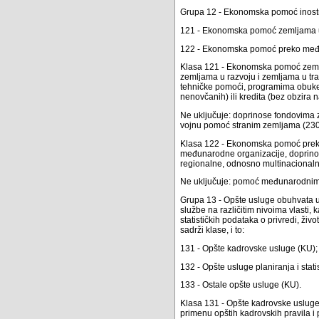
Grupa 12 - Ekonomska pomoć inostran
121 - Ekonomska pomoć zemljama u r
122 - Ekonomska pomoć preko među
Klasa 121 - Ekonomska pomoć zemlja
zemljama u razvoju i zemljama u tra
tehničke pomoći, programima obuke, 
nenovčanih) ili kredita (bez obzira 
Ne uključuje: doprinose fondovima 
vojnu pomoć stranim zemljama (230
Klasa 122 - Ekonomska pomoć preko
međunarodne organizacije, doprinos
regionalne, odnosno multinacionaln
Ne uključuje: pomoć međunarodnim
Grupa 13 - Opšte usluge obuhvata us
službe na različitim nivoima vlasti, 
statističkih podataka o privredi, živo
sadrži klase, i to:
131 - Opšte kadrovske usluge (KU);
132 - Opšte usluge planiranja i stati
133 - Ostale opšte usluge (KU).
Klasa 131 - Opšte kadrovske usluge 
primenu opštih kadrovskih pravila i 