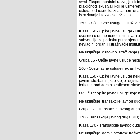
svrsi. Eksperimentalni razvoj je sis
praktičnog iskustva i koji je usmeren
usluga; odnosno ka značajnom unapre
istraživanje i razvoj sadrži klasu:
150 - Opšte javne usluge - istraživan
Klasa 150 - Opšte javne usluge - ist
učesnici u primenjenom istraživanju i
subvencije za podršku primenjenom 
nevladini organi i istraživački instituti
Ne uključuje: osnovno istraživanje (
Grupa 16 - Opšte javne usluge nekl
160 - Opšte javne usluge neklasifi
Klasa 160 - Opšte javne usluge nek
javnim službama, kao što je registr
teritorija pod administrativnom vlašć
Uključuje: opšte javne usluge koje ne 
Ne uključuje: transakcije javnog duga
Grupa 17 - Transakcije javnog duga
170 - Transakcije javnog duga (KU)
Klasa 170 - Transakcije javnog dug
Ne uključuje: administrativne trošk