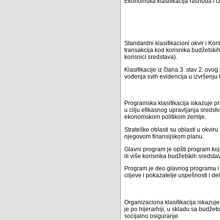
Ekonomska klasifikacija rashoda i i
Standardni klasifikacioni okvir i Kon
transakcija kod korisnika budžetski
korisnici sredstava).
Klasifikacije iz člana 3. stav 2. ovo
vođenja svih evidencija u izvršenju 
Programska klasifikacija iskazuje p
u cilju efikasnog upravljanja sreds
ekonomskom politikom zemlje.
Strateške oblasti su oblasti u okvir
njegovom finansijskom planu.
Glavni program je opšti program koji
ili više korisnika budžetskih sredsta
Program je deo glavnog programa i 
ciljeve i pokazatelje uspešnosti i d
Organizaciona klasifikacija iskazuj
je po hijerarhiji, u skladu sa budže
socijalno osiguranje.