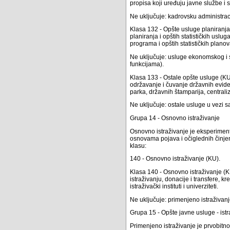
propisa koji uređuju javne službe i s
Ne uključuje: kadrovsku administrac
Klasa 132 - Opšte usluge planiranja 
planiranja i opštih statističkih uslu
programa i opštih statističkih plano
Ne uključuje: usluge ekonomskog i s
funkcijama).
Klasa 133 - Ostale opšte usluge (KU
održavanje i čuvanje državnih evide
parka, državnih štamparija, centrali
Ne uključuje: ostale usluge u vezi 
Grupa 14 - Osnovno istraživanje
Osnovno istraživanje je eksperiment
osnovama pojava i očiglednih činjen
klasu:
140 - Osnovno istraživanje (KU).
Klasa 140 - Osnovno istraživanje (K
istraživanju, donacije i transfere, 
istraživački instituti i univerziteti.
Ne uključuje: primenjeno istraživanj
Grupa 15 - Opšte javne usluge - istr
Primenjeno istraživanje je prvobitno