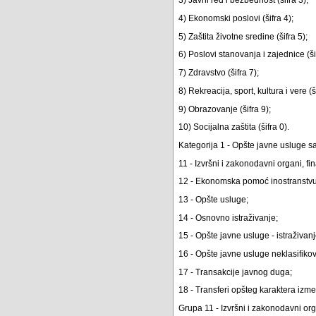
4) Ekonomski poslovi (šifra 4);
5) Zaštita životne sredine (šifra 5);
6) Poslovi stanovanja i zajednice (ši
7) Zdravstvo (šifra 7);
8) Rekreacija, sport, kultura i vere (š
9) Obrazovanje (šifra 9);
10) Socijalna zaštita (šifra 0).
Kategorija 1 - Opšte javne usluge sad
11 - Izvršni i zakonodavni organi, fina
12 - Ekonomska pomoć inostranstvu
13 - Opšte usluge;
14 - Osnovno istraživanje;
15 - Opšte javne usluge - istraživanj
16 - Opšte javne usluge neklasifik
17 - Transakcije javnog duga;
18 - Transferi opšteg karaktera izmeđ
Grupa 11 - Izvršni i zakonodavni organi