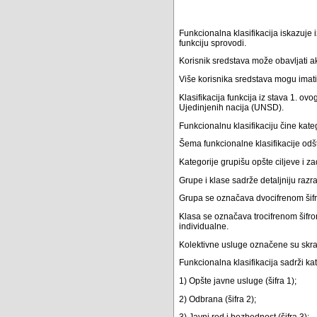
Funkcionalna klasifikacija iskazuje
funkciju sprovodi.
Korisnik sredstava može obavljati akt
Više korisnika sredstava mogu imati 
Klasifikacija funkcija iz stava 1. ov
Ujedinjenih nacija (UNSD).
Funkcionalnu klasifikaciju čine kateg
Šema funkcionalne klasifikacije odšt
Kategorije grupišu opšte ciljeve i 
Grupe i klase sadrže detaljniju razra
Grupa se označava dvocifrenom šif
Klasa se označava trocifrenom šifrom
individualne.
Kolektivne usluge označene su skr
Funkcionalna klasifikacija sadrži kate
1) Opšte javne usluge (šifra 1);
2) Odbrana (šifra 2);
3) Javni red i bezbednost (šifra 3);