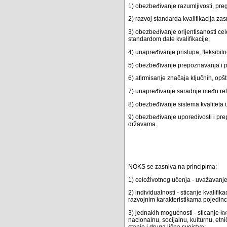
1) obezbeđivanje razumljivosti, preg
2) razvoj standarda kvalifikacija zas
3) obezbeđivanje orijentisanosti c
standardom date kvalifikacije;
4) unapređivanje pristupa, fleksibi
5) obezbeđivanje prepoznavanja i p
6) afirmisanje značaja ključnih, op
7) unapređivanje saradnje među re
8) obezbeđivanje sistema kvaliteta u 
9) obezbeđivanje uporedivosti i prep
državama.
NOKS se zasniva na principima:
1) celoživotnog učenja - uvažavanje
2) individualnosti - sticanje kvalif
razvojnim karakteristikama pojedinc
3) jednakih mogućnosti - sticanje kva
nacionalnu, socijalnu, kulturnu, etni
stanje i druga lična svojstva;