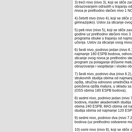
3) treći nivo (nivo 3), koji se sti
obrazovanjem odraslih u trajanju o
nivoa je prethodno stečen nivo 1 N
4) četvrti nivo (nivo 4), koji se s
gimnazijsko). Uslov za sticanje ovo
5) peti nivo (nivo 5), koji se stič
godine uz prethodno stečeni nivo 
programa obuke u trajanju od najma
učenja. Uslov za sticanje ovog nivo
6) šesti nivo, podnivo jedan (nivo 
najmanje 180 ESPB bodova, odnosno
sticanje ovog nivoa je prethodno s
program za polaganje državne matur
obrazovanje i vaspitanje i visoko o
7) šesti nivo, podnivo dva (nivo 6.
strukovnih studija obima od najman
opšta, stručna odnosno umetnička 
položena opšta matura, u skladu sa 
(OSS obima 180 ESPB bodova);
8) sedmi nivo, podnivo jedan (nivo 
bodova, master akademskih studija
obima 240 ESPB, MAS obima od naj
studija obima od najmanje 120 ES
9) sedmi nivo, podnivo dva (nivo 7.
bodova (uz prethodno ostvarene ma
10) osmi nivo (nivo 8), koji se sti