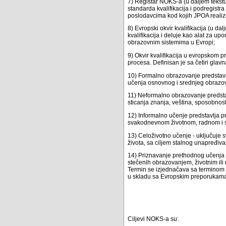
7) Registar NOKS-a (u daljem tekstu:
standarda kvalifikacija i podregistr
poslodavcima kod kojih JPOA realizuj
8) Evropski okvir kvalifikacija (u da
kvalifikacija i deluje kao alat za u
obrazovnim sistemima u Evropi;
9) Okvir kvalifikacija u evropskom p
procesa. Definisan je sa četiri glavna
10) Formalno obrazovanje predstavl
učenja osnovnog i srednjeg obrazov
11) Neformalno obrazovanje predsta
sticanja znanja, veština, sposobnosti
12) Informalno učenje predstavlja pr
svakodnevnom životnom, radnom i s
13) Celoživotno učenje - uključuje 
života, sa ciljem stalnog unapređiva
14) Priznavanje prethodnog učenja -
stečenih obrazovanjem, životnim ili
Termin se izjednačava sa terminom "
u skladu sa Evropskim preporukama 
Ciljevi NOKS-a su: