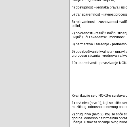
4) dostupnosti - jednaka prava i uslov
5) transparentnosti - javnost procesa 
6) relevantnosti - zasnovanost kval
celini;
7) otvorenosti - različiti načini stic
uključujući i akademsku mobilnost;
8) partnerstva i saradnje - partnerst
9) obezbeđivanje kvaliteta - upravlj
u procesu sticanja i vrednovanja kval
10) uporedivosti - povezivanje NO
Kvalifikacije se u NOKS-u svrstavaju
1) prvi nivo (nivo 1), koji se stič
muzičkog, odnosno osnovnog balets
2) drugi nivo (nivo 2), koji se stič
godine, odnosno neformalnim obrazo
učenja. Uslov za sticanje ovog niv