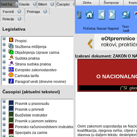
Zbirka
Štampanje
Kopir
Sadržaj
Glasila
Bilteni
Časopisi
Favoriti
Pretraga
Relacije
Text-
Legislativa
Početna
Nazad
Napred
nađi
Propisi
Službena mišljenja
Objašnjenja Uprave carina
Izabrani dokument: ZAKON O 
Sudska praksa
Strana sudska praksa
Evropsko zakonodavstvo
O NACIONALNO
Carinska tarifa
Paragraf vesti (dnevne novine)
("Sl. gl
Časopisi (aktuelni tekstovi)
Pravnik u pravosuđu
Pravnik u privredi
Budžetski instruktor
Pravnik u javnom sektoru
Ovim zakonom uspostavlja se Naciona
Poresko-računovodstveni instruktor
kvalifikacija, njegova svrha, ciljevi i 
Specijalis za carine
stavova (u daljem tekstu: deskriptor