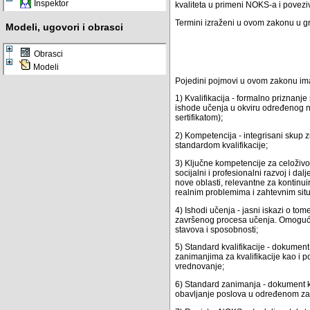
Inspektor
kvaliteta u primeni NOKS-a i povezi
Termini izraženi u ovom zakonu u g
Modeli, ugovori i obrasci
Obrasci
Modeli
Pojedini pojmovi u ovom zakonu im
1) Kvalifikacija - formalno priznanj
ishode učenja u okviru određenog ni
sertifikatom);
2) Kompetencija - integrisani skup 
standardom kvalifikacije;
3) Ključne kompetencije za celoživo
socijalni i profesionalni razvoj i 
nove oblasti, relevantne za kontinui
realnim problemima i zahtevnim sit
4) Ishodi učenja - jasni iskazi o t
završenog procesa učenja. Omogućava
stavova i sposobnosti;
5) Standard kvalifikacije - dokumen
zanimanjima za kvalifikacije kao i po
vrednovanje;
6) Standard zanimanja - dokument ko
obavljanje poslova u određenom zan