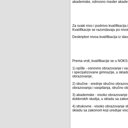
akademske, odnosno master akadem
Za svaki nivo i podnivo kvalifikacija
Kvalifikacije se razvrstavaju po ni
Deskriptori nivoa kvalifikacija iz st
Prema vrsti, kvalifikacije se u NOKS
1) opšte - osnovno obrazovanje i va
i specijalizovane gimnazije, u skla
obrazovanje;
2) stručne - srednje stručno obraz
obrazovanja i vaspitanja, stručno o
3) akademske - visoko obrazovanje
doktorskih studija, u skladu sa zak
4) strukovne - visoko obrazovanje s
skladu sa zakonom koji uređuje vis