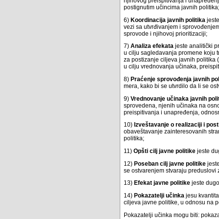
njihovog preispitivanja i unapređe
postignutim učincima javnih politika
6)
Koordinacija javnih politika
jeste
vezi sa utvrđivanjem i sprovođenjem
sprovode i njihovoj prioritizaciji;
7)
Analiza efekata
jeste analitički 
u cilju sagledavanja promene koju t
za postizanje ciljeva javnih politika 
u cilju vrednovanja učinaka, preispi
8)
Praćenje sprovođenja javnih pol
mera, kako bi se utvrdilo da li se os
9)
Vrednovanje učinaka javnih poli
sprovedena, njenih učinaka na osnov
preispitivanja i unapređenja, odnosn
10)
Izveštavanje o realizaciji i pos
obaveštavanje zainteresovanih stran
politika;
11)
Opšti cilj javne politike
jeste dug
12)
Poseban cilj javne politike
jeste
se ostvarenjem stvaraju preduslovi z
13)
Efekat javne politike
jeste dugor
14)
Pokazatelji učinka
jesu kvantita
ciljeva javne politike, u odnosu na 
Pokazatelji učinka mogu biti: pokazat