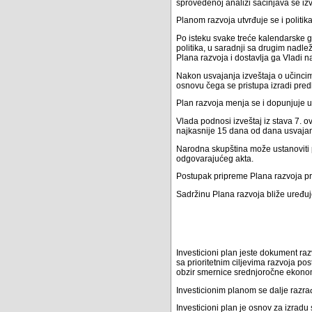
sprovedenoj analizi sačinjava se izve
Planom razvoja utvrđuje se i politik
Po isteku svake treće kalendarske 
politika, u saradnji sa drugim nad
Plana razvoja i dostavlja ga Vladi n
Nakon usvajanja izveštaja o učincim
osnovu čega se pristupa izradi pre
Plan razvoja menja se i dopunjuje u
Vlada podnosi izveštaj iz stava 7. ov
najkasnije 15 dana od dana usvajan
Narodna skupština može ustanoviti p
odgovarajućeg akta.
Postupak pripreme Plana razvoja pr
Sadržinu Plana razvoja bliže uređu
Investicioni plan jeste dokument ra
sa prioritetnim ciljevima razvoja po
obzir smernice srednjoročne ekonomsk
Investicionim planom se dalje razrađu
Investicioni plan je osnov za izradu 