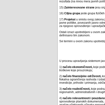
rezultata (na nivou mera javnih polit
15)
Zainteresovane strane
jesu org
16)
Ciljna grupa
jeste grupa fizičkih
17)
Projekat
u smislu ovog zakona j
javne politike, povezanih jasno od
za njegovo sprovođenje i upravljač
Ostali izrazi upotrebljeni u ovom za
definisano tim zakonom.
Svi termini u ovom zakonu upotrebl
U procesu upravljanja sistemom javn
1)
načelo ekonomičnosti,
koje podr
troškove koje prouzrokuju;
2)
načelo finansijske održivosti,
ko
fiskalna ograničenja rashoda i izdat
investicije, prihode i primanja, održ
3)
načelo realističnosti,
koje podraz
regionalnih, administrativnih i drug
4)
načelo relevantnosti i pouzdanos
sprovođenje planskih dokumenata, pr
analize očekivanih učinaka sprovo