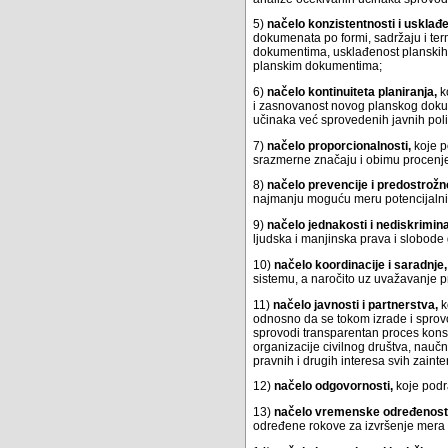
5)
načelo konzistentnosti i usklađe
dokumenata po formi, sadržaju i term
dokumentima, usklađenost planski
planskim dokumentima;
6)
načelo kontinuiteta planiranja,
k
i zasnovanost novog planskog dokum
učinaka već sprovedenih javnih poli
7)
načelo proporcionalnosti,
koje p
srazmerne značaju i obimu procenje
8)
načelo prevencije i predostrožno
najmanju moguću meru potencijalni n
9)
načelo jednakosti i nediskrimina
ljudska i manjinska prava i slobod
10)
načelo koordinacije i saradnje,
sistemu, a naročito uz uvažavanje prio
11)
načelo javnosti i partnerstva,
k
odnosno da se tokom izrade i sprovo
sprovodi transparentan proces konsu
organizacije civilnog društva, nauč
pravnih i drugih interesa svih zainte
12)
načelo odgovornosti,
koje podr
13)
načelo vremenske određenost
određene rokove za izvršenje mera i