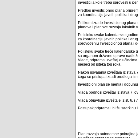
investicija koje treba sprovesti u per
Predlog investicionog plana pripre
za koordinaciju javnih politika i d
Prilikom izrade Investicionog plana
planove i planove razvoja lokalnih vl
Po isteku svake kalendarske godine
za koordinaciju javnih politika i d
sprovođenju Investicionog plana i d
Po isteku svake treće kalendarske g
sa organom državne uprave nadležni
Vlade, priprema izveštaj o učincima
meseci od isteka tog roka.
Nakon usvajanja izveštaja iz stava 
čega se pristupa izradi predloga iz
Investicioni plan se menja i dopunj
Vlada podnosi izveštaj iz stava 7. o
Vlada objavljuje izveštaje iz st. 6. 
Postupak pripreme i bližu sadržinu 
Plan razvoja autonomne pokrajine j