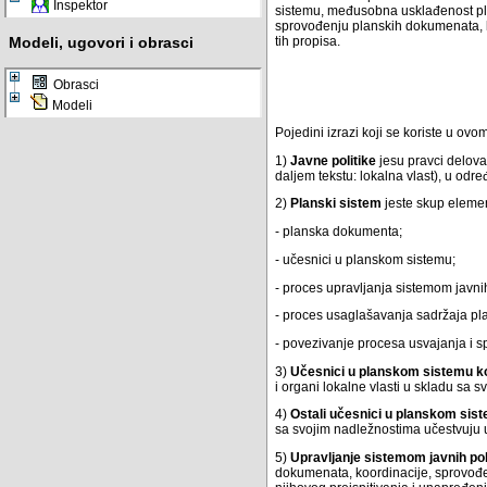
Inspektor
sistemu, međusobna usklađenost pla
sprovođenju planskih dokumenata, 
Modeli, ugovori i obrasci
tih propisa.
Obrasci
Modeli
Pojedini izrazi koji se koriste u o
1)
Javne politike
jesu pravci delova
daljem tekstu: lokalna vlast), u odre
2)
Planski sistem
jeste skup elemen
- planska dokumenta;
- učesnici u planskom sistemu;
- proces upravljanja sistemom javnih
- proces usaglašavanja sadržaja p
- povezivanje procesa usvajanja i s
3)
Učesnici u planskom sistemu koj
i organi lokalne vlasti u skladu sa
4)
Ostali učesnici u planskom sis
sa svojim nadležnostima učestvuju u
5)
Upravljanje sistemom javnih pol
dokumenata, koordinacije, sprovođenj