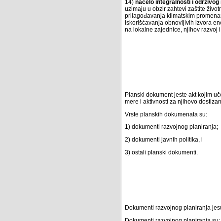
14)
načelo integralnosti i održivog 
uzimaju u obzir zahtevi zaštite živ
prilagođavanja klimatskim promenam
iskorišćavanja obnovljivih izvora en
na lokalne zajednice, njihov razvoj 
Planski dokument jeste akt kojim uče
mere i aktivnosti za njihovo dostiza
Vrste planskih dokumenata su:
1) dokumenti razvojnog planiranja;
2) dokumenti javnih politika, i
3) ostali planski dokumenti.
Dokumenti razvojnog planiranja jes
Dokumenti razvojnog planiranja su: