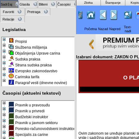
Zbirka
Štampanje
Kopir
Sadržaj
Glasila
Bilteni
Časopisi
Favoriti
Pretraga
Relacije
Text-
Legislativa
Početna
Nazad
Napred
nađi
Propisi
Službena mišljenja
Objašnjenja Uprave carina
Izabrani dokument: ZAKON O
Sudska praksa
Strana sudska praksa
Evropsko zakonodavstvo
O PL
Carinska tarifa
Paragraf vesti (dnevne novine)
Časopisi (aktuelni tekstovi)
Pravnik u pravosuđu
Pravnik u privredi
Budžetski instruktor
Pravnik u javnom sektoru
Poresko-računovodstveni instruktor
Ovim zakonom se uređuje planski sis
Specijalis za carine
vrste i sadržina planskih dokumenat