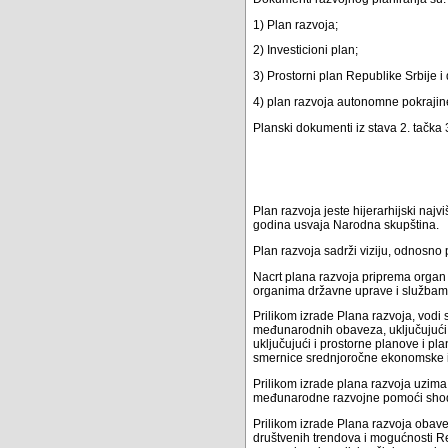
1) Plan razvoja;
2) Investicioni plan;
3) Prostorni plan Republike Srbije i 
4) plan razvoja autonomne pokrajine
Planski dokumenti iz stava 2. tačka 
Plan razvoja jeste hijerarhijski naj
godina usvaja Narodna skupština.
Plan razvoja sadrži viziju, odnosno 
Nacrt plana razvoja priprema organ 
organima državne uprave i službama 
Prilikom izrade Plana razvoja, vodi 
međunarodnih obaveza, uključujući o
uključujući i prostorne planove i pla
smernice srednjoročne ekonomske i f
Prilikom izrade plana razvoja uzima 
međunarodne razvojne pomoći shodno
Prilikom izrade Plana razvoja obav
društvenih trendova i mogućnosti Re