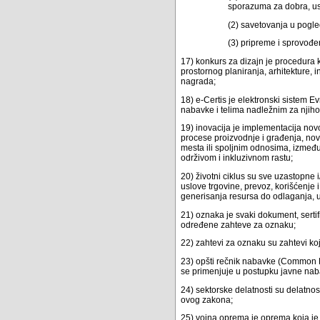
sporazuma za dobra, usl
(2) savetovanja u pogl
(3) pripreme i sprovođ
17) konkurs za dizajn je procedura k
prostornog planiranja, arhitekture, i
nagrada;
18) e-Certis je elektronski sistem 
nabavke i telima nadležnim za njih
19) inovacija je implementacija nov
procese proizvodnje i građenja, no
mesta ili spoljnim odnosima, između
održivom i inkluzivnom rastu;
20) životni ciklus su sve uzastopne 
uslove trgovine, prevoz, korišćenje i
generisanja resursa do odlaganja, uk
21) oznaka je svaki dokument, sertifi
određene zahteve za oznaku;
22) zahtevi za oznaku su zahtevi koj
23) opšti rečnik nabavke (Common P
se primenjuje u postupku javne nab
24) sektorske delatnosti su delatnos
ovog zakona;
25) vojna oprema je oprema koja je