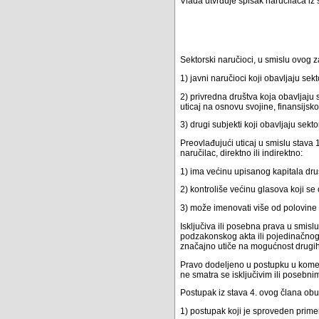
Vlada utvrđuje spisak naručilaca iz 
Sektorski naručioci, u smislu ovog 
1) javni naručioci koji obavljaju sek
2) privredna društva koja obavljaju 
uticaj na osnovu svojine, finansijsk
3) drugi subjekti koji obavljaju sekt
Preovlađujući uticaj u smislu stava
naručilac, direktno ili indirektno:
1) ima većinu upisanog kapitala dru
2) kontroliše većinu glasova koji se
3) može imenovati više od polovin
Isključiva ili posebna prava u smis
podzakonskog akta ili pojedinačnog a
značajno utiče na mogućnost drugih 
Pravo dodeljeno u postupku u kome je
ne smatra se isključivim ili posebn
Postupak iz stava 4. ovog člana obu
1) postupak koji je sproveden prime