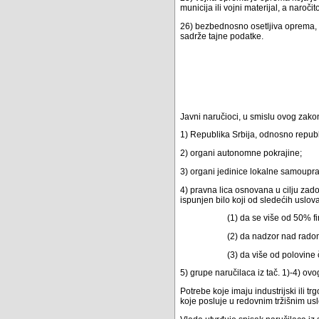
municija ili vojni materijal, a naro
26) bezbednosno osetljiva oprema, u
sadrže tajne podatke.
Javni naručioci, u smislu ovog zako
1) Republika Srbija, odnosno republ
2) organi autonomne pokrajine;
3) organi jedinice lokalne samoupr
4) pravna lica osnovana u cilju zadov
ispunjen bilo koji od sledećih uslov
(1) da se više od 50% f
(2) da nadzor nad radom 
(3) da više od polovine 
5) grupe naručilaca iz tač. 1)-4) ovo
Potrebe koje imaju industrijski ili t
koje posluje u redovnim tržišnim uslo