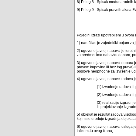
8) Prilog 8 - Spisak međunarodnih ko
9) Prilog 9 - Spisak pravnih akata E
Pojedini izrazi upotrebljeni u ovom
1) naručilac je zajednički pojam za
2) ugovor o javnoj nabavci je teretn
za predmet ima nabavku dobara, pru
3) ugovor o javnoj nabavci dobara j
pravom kupovine ili bez tog prava) i
poslove neophodne za izvršenje ug
4) ugovor o javnoj nabavci radova j
(1) izvođenje radova ili
(2) izvođenje radova ili
(3) realizaciju izgradnj
ili projektovanje izgrad
5) objekat je rezultat radova visoko
kojim se uređuje izgradnja objekata
6) ugovor o javnoj nabavci usluga j
tačkom 4) ovog člana;