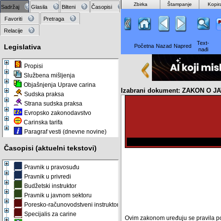
Zbirka
Štampanje
Kopir
Sadržaj
Glasila
Bilteni
Časopisi
Favoriti
Pretraga
Relacije
Text-
Legislativa
Početna
Nazad
Napred
nađi
Propisi
Službena mišljenja
Objašnjenja Uprave carina
Izabrani dokument: ZAKON O 
Sudska praksa
Strana sudska praksa
Evropsko zakonodavstvo
Carinska tarifa
Paragraf vesti (dnevne novine)
Časopisi (aktuelni tekstovi)
Pravnik u pravosuđu
Pravnik u privredi
Budžetski instruktor
Pravnik u javnom sektoru
Poresko-računovodstveni instruktor
Specijalis za carine
Ovim zakonom uređuju se pravila po