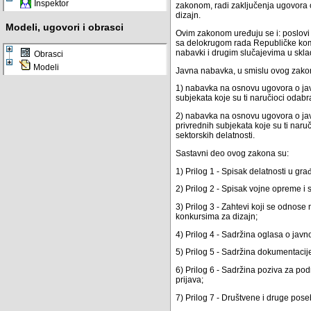
Inspektor
zakonom, radi zaključenja ugovora 
dizajn.
Modeli, ugovori i obrasci
Ovim zakonom uređuju se i: poslovi 
sa delokrugom rada Republičke komi
nabavki i drugim slučajevima u skl
Obrasci
Modeli
Javna nabavka, u smislu ovog zakon
1) nabavka na osnovu ugovora o javn
subjekata koje su ti naručioci odabr
2) nabavka na osnovu ugovora o javn
privrednih subjekata koje su ti nar
sektorskih delatnosti.
Sastavni deo ovog zakona su:
1) Prilog 1 - Spisak delatnosti u gra
2) Prilog 2 - Spisak vojne opreme i 
3) Prilog 3 - Zahtevi koji se odnose 
konkursima za dizajn;
4) Prilog 4 - Sadržina oglasa o javn
5) Prilog 5 - Sadržina dokumentacije
6) Prilog 6 - Sadržina poziva za p
prijava;
7) Prilog 7 - Društvene i druge pos