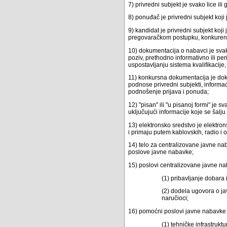
7) privredni subjekt je svako lice ili
8) ponuđač je privredni subjekt koj
9) kandidat je privredni subjekt ko
pregovaračkom postupku, konkurentno
10) dokumentacija o nabavci je svaki
poziv, prethodno informativno ili pe
uspostavljanju sistema kvalifikacij
11) konkursna dokumentacija je dok
podnose privredni subjekti, inform
podnošenje prijava i ponuda;
12) "pisan" ili "u pisanoj formi" je s
uključujući informacije koje se šalj
13) elektronsko sredstvo je elektron
i primaju putem kablovskih, radio i 
14) telo za centralizovane javne na
poslove javne nabavke;
15) poslovi centralizovane javne na
(1) pribavljanje dobara
(2) dodela ugovora o jav
naručioci;
16) pomoćni poslovi javne nabavke 
(1) tehničke infrastruk