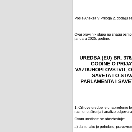
Posle Aneksa V Priloga 2. dodaju se 
Ovaj pravilnik stupa na snagu osmo
januara 2025. godine.
UREDBA (EU) BR. 37
GODINE O PRIJA
VAZDUHOPLOVSTVU, O 
SAVETA I O ST
PARLAMENTA I SAVETA
1. Cilj ove uredbe je unapređenje be
razmene, širenja i analize odgovara
Ovom uredbom se obezbeđuje:
a) da se, ako je potrebno, pravovr