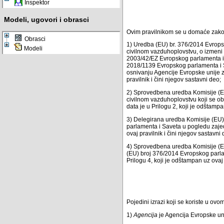
Inspektor
Modeli, ugovori i obrasci
Ovim pravilnikom se u domaće zak
Obrasci
1) Uredba (EU) br. 376/2014 Evropsk
Modeli
civilnom vazduhoplovstvu, o izmeni
2003/42/EZ Evropskog parlamenta i 
2018/1139 Evropskog parlamenta i Sa
osnivanju Agencije Evropske unije 
pravilnik i čini njegov sastavni deo;
2) Sprovedbena uredba Komisije (EU)
civilnom vazduhoplovstvu koji se o
data je u Prilogu 2, koji je odštampa
3) Delegirana uredba Komisije (EU
parlamenta i Saveta u pogledu zajed
ovaj pravilnik i čini njegov sastavni 
4) Sprovedbena uredba Komisije (E
(EU) broj 376/2014 Evropskog parla
Prilogu 4, koji je odštampan uz ovaj 
Pojedini izrazi koji se koriste u ov
1)
Agencija
je Agencija Evropske u