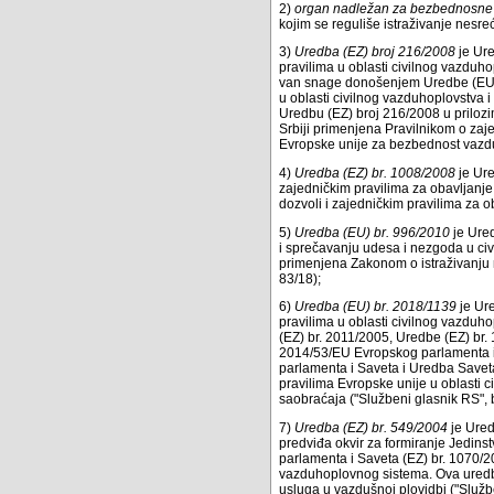
2)
organ nadležan za bezbednosne 
kojim se reguliše istraživanje nes
3)
Uredba (EZ) broj 216/2008
je Ure
pravilima u oblasti civilnog vazduh
van snage donošenjem Uredbe (EU) 
u oblasti civilnog vazduhoplovstva
Uredbu (EZ) broj 216/2008 u priloz
Srbiji primenjena Pravilnikom o zaj
Evropske unije za bezbednost vazdu
4)
Uredba (EZ) br. 1008/2008
je Ure
zajedničkim pravilima za obavljanje
dozvoli i zajedničkim pravilima za o
5)
Uredba (EU) br. 996/2010
je Ured
i sprečavanju udesa i nezgoda u civ
primenjena Zakonom o istraživanju 
83/18);
6)
Uredba (EU) br. 2018/1139
je Ur
pravilima u oblasti civilnog vazdu
(EZ) br. 2011/2005, Uredbe (EZ) br.
2014/53/EU Evropskog parlamenta i 
parlamenta i Saveta i Uredba Saveta
pravilima Evropske unije u oblasti
saobraćaja ("Službeni glasnik RS", 
7)
Uredba (EZ) br. 549/2004
je Ured
predviđa okvir za formiranje Jedi
parlamenta i Saveta (EZ) br. 1070/2
vazduhoplovnog sistema. Ova uredba
usluga u vazdušnoj plovidbi ("Službe