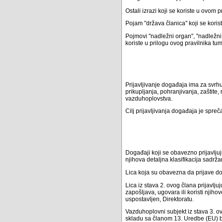
Ostali izrazi koji se koriste u ovom 
Pojam "država članica" koji se kori
Pojmovi "nadležni organ", "nadležni 
koriste u prilogu ovog pravilnika t
Prijavljivanje događaja ima za svr
prikupljanja, pohranjivanja, zaštite
vazduhoplovstva.
Cilj prijavljivanja događaja je spreč
Događaji koji se obavezno prijavljuj
njihova detaljna klasifikacija sadr
Lica koja su obavezna da prijave d
Lica iz stava 2. ovog člana prijavlj
zapošljava, ugovara ili koristi njiho
uspostavljen, Direktoratu.
Vazduhoplovni subjekt iz stava 3. ov
skladu sa članom 13. Uredbe (EU) b