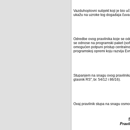
Vazduhoplovni subjekt koji je bio 
ukažu na uzroke tog događaja čuva u
Odredbe ovog pravilnika koje se od
se odnose na programski paket (
so
omogućen potpuni pristup centralnoj
programskoj opremi koju razvija Ev
Stupanjem na snagu ovog pravilnika 
glasnik RS", br. 54/12 i 86/16).
Ovaj pravilnik stupa na snagu osmo
Pravi