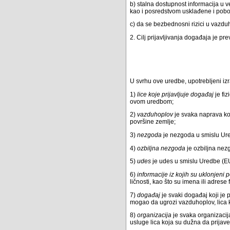
b) stalna dostupnost informacija u 
kao i posredstvom usklađene i pobolj
c) da se bezbednosni rizici u vazdu
2. Cilj prijavljivanja događaja je pr
U svrhu ove uredbe, upotrebljeni iz
1)
lice koje prijavljuje događaj
je fiz
ovom uredbom;
2)
vazduhoplov
je svaka naprava koj
površine zemlje;
3)
nezgoda
je nezgoda u smislu Ure
4)
ozbiljna nezgoda
je ozbiljna nez
5)
udes
je udes u smislu Uredbe (EU
6)
informacije iz kojih su uklonjeni p
ličnosti, kao što su imena ili adrese f
7)
događaj
je svaki događaj koji je 
mogao da ugrozi vazduhoplov, lica ko
8)
organizacija
je svaka organizacija
usluge lica koja su dužna da prijav