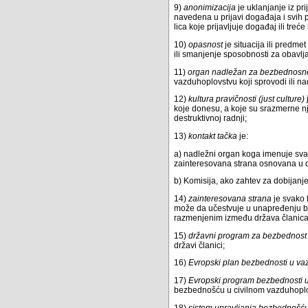
9)
anonimizacija
je uklanjanje iz pri
navedena u prijavi događaja i svih p
lica koje prijavljuje događaj ili treć
10)
opasnost
je situacija ili predme
ili smanjenje sposobnosti za obavlj
11)
organ nadležan za bezbednosne
vazduhoplovstvu koji sprovodi ili 
12)
kultura pravičnosti (just culture)
koje donesu, a koje su srazmerne nj
destruktivnoj radnji;
13)
kontakt tačka
je:
a) nadležni organ koga imenuje svak
zainteresovana strana osnovana u dr
b) Komisija, ako zahtev za dobijan
14)
zainteresovana strana
je svako f
može da učestvuje u unapređenju b
razmenjenim između država članica i
15)
državni program za bezbednost
državi članici;
16)
Evropski plan bezbednosti u v
17)
Evropski program bezbednosti 
bezbednošću u civilnom vazduhopl
18)
sistem upravljanja bezbednošć