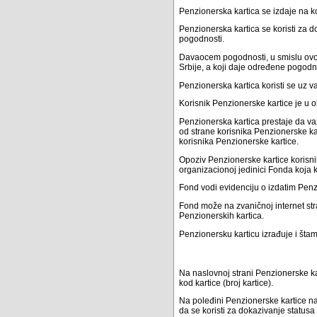
Penzionerska kartica se izdaje na k
Penzionerska kartica se koristi za d
pogodnosti.
Davaocem pogodnosti, u smislu ovog p
Srbije, a koji daje određene pogodn
Penzionerska kartica koristi se uz va
Korisnik Penzionerske kartice je u 
Penzionerska kartica prestaje da va
od strane korisnika Penzionerske kar
korisnika Penzionerske kartice.
Opoziv Penzionerske kartice korisnik
organizacionoj jedinici Fonda koja k
Fond vodi evidenciju o izdatim Pen
Fond može na zvaničnoj internet str
Penzionerskih kartica.
Penzionersku karticu izrađuje i št
Na naslovnoj strani Penzionerske kar
kod kartice (broj kartice).
Na poleđini Penzionerske kartice n
da se koristi za dokazivanje statusa