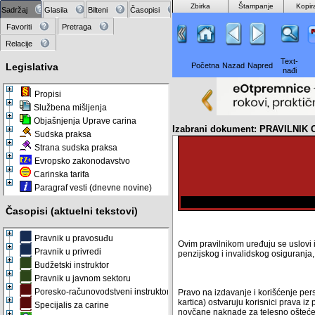
Zbirka
Štampanje
Kopir
Sadržaj
Glasila
Bilteni
Časopisi
Favoriti
Pretraga
Relacije
Text-
Legislativa
Početna
Nazad
Napred
nađi
Propisi
Službena mišljenja
Objašnjenja Uprave carina
Izabrani dokument: PRAVILNI
Sudska praksa
Strana sudska praksa
Evropsko zakonodavstvo
Carinska tarifa
Paragraf vesti (dnevne novine)
Časopisi (aktuelni tekstovi)
Pravnik u pravosuđu
Ovim pravilnikom uređuju se uslovi i
Pravnik u privredi
penzijskog i invalidskog osiguranja,
Budžetski instruktor
Pravnik u javnom sektoru
Poresko-računovodstveni instruktor
Pravo na izdavanje i korišćenje per
kartica) ostvaruju korisnici prava i
Specijalis za carine
novčane naknade za telesno oštećen