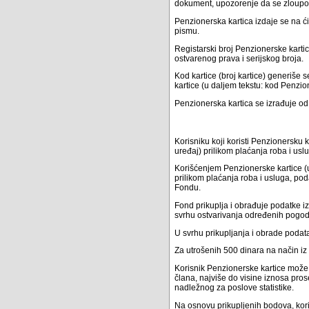
dokument, upozorenje da se zloupotr
Penzionerska kartica izdaje se na ć
pismu.
Registarski broj Penzionerske kartic
ostvarenog prava i serijskog broja.
Kod kartice (broj kartice) generiše
kartice (u daljem tekstu: kod Penzio
Penzionerska kartica se izrađuje od
Korisniku koji koristi Penzionersku 
uređaj) prilikom plaćanja roba i us
Korišćenjem Penzionerske kartice (u
prilikom plaćanja roba i usluga, po
Fondu.
Fond prikuplja i obrađuje podatke i
svrhu ostvarivanja određenih pogodn
U svrhu prikupljanja i obrade podata
Za utrošenih 500 dinara na način iz
Korisnik Penzionerske kartice može
člana, najviše do visine iznosa pr
nadležnog za poslove statistike.
Na osnovu prikupljenih bodova, kori