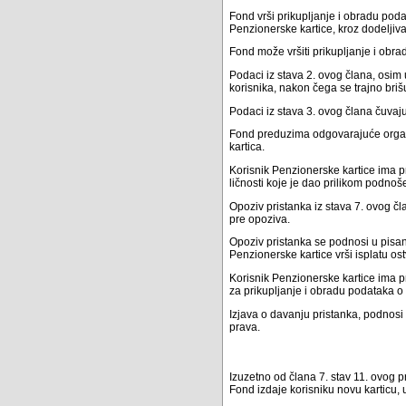
Fond vrši prikupljanje i obradu pod
Penzionerske kartice, kroz dodeljiv
Fond može vršiti prikupljanje i obrad
Podaci iz stava 2. ovog člana, osim
korisnika, nakon čega se trajno briš
Podaci iz stava 3. ovog člana čuvaju
Fond preduzima odgovarajuće organiz
kartica.
Korisnik Penzionerske kartice ima p
ličnosti koje je dao prilikom podno
Opoziv pristanka iz stava 7. ovog č
pre opoziva.
Opoziv pristanka se podnosi u pisano
Penzionerske kartice vrši isplatu o
Korisnik Penzionerske kartice ima p
za prikupljanje i obradu podataka o
Izjava o davanju pristanka, podnosi 
prava.
Izuzetno od člana 7. stav 11. ovog p
Fond izdaje korisniku novu karticu, 