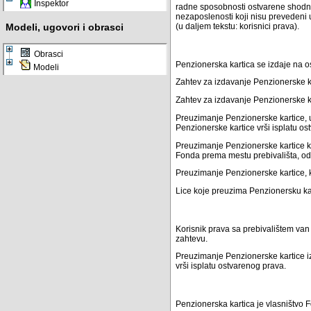
Inspektor
radne sposobnosti ostvarene shodno
nezaposlenosti koji nisu prevedeni 
Modeli, ugovori i obrasci
(u daljem tekstu: korisnici prava).
Obrasci
Penzionerska kartica se izdaje na 
Modeli
Zahtev za izdavanje Penzionerske ka
Zahtev za izdavanje Penzionerske ka
Preuzimanje Penzionerske kartice, uz
Penzionerske kartice vrši isplatu o
Preuzimanje Penzionerske kartice kor
Fonda prema mestu prebivališta, od
Preuzimanje Penzionerske kartice, k
Lice koje preuzima Penzionersku kar
Korisnik prava sa prebivalištem van
zahtevu.
Preuzimanje Penzionerske kartice iz
vrši isplatu ostvarenog prava.
Penzionerska kartica je vlasništvo 