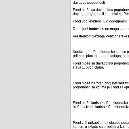
davaoca pogodnosti.
Fond može sa davaocima pogodnosti i
davanje pogodnosti korisnicima Pen
Fond vodi evidenciju o dodeljenim i
Dodeljeni bodovi se ne mogu zamen
Prestankom važenja Penzionerske kar
Korišćenjem Penzionerske kartice (u
prilikom plaćanja roba i usluga, ko
Fond može sa davaocima pogodnosti 
stava 1. ovog člana.
Fond može na zvaničnoj internet str
pogodnosti sa kojima je Fond zaklj
Fond može korisniku Penzionerske k
može ostvariti korisnik Penzionerske
Fond vrši prikupljanje i obradu pod
kartice, u skladu sa propisima koji r