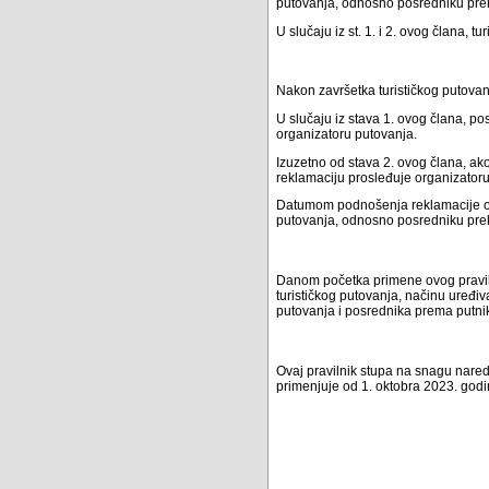
putovanja, odnosno posredniku prek
U slučaju iz st. 1. i 2. ovog člana, tu
Nakon završetka turističkog putovan
U slučaju iz stava 1. ovog člana, p
organizatoru putovanja.
Izuzetno od stava 2. ovog člana, a
reklamaciju prosleđuje organizator
Datumom podnošenja reklamacije od
putovanja, odnosno posredniku preko
Danom početka primene ovog pravilni
turističkog putovanja, načinu uređ
putovanja i posrednika prema putnik
Ovaj pravilnik stupa na snagu nare
primenjuje od 1. oktobra 2023. godi