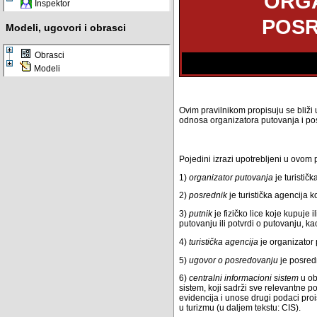
ORGA
Inspektor
POSR
Modeli, ugovori i obrasci
Obrasci
Modeli
Ovim pravilnikom propisuju se bliži
odnosa organizatora putovanja i po
Pojedini izrazi upotrebljeni u ovom
1)
organizator putovanja
je turistič
2)
posrednik
je turistička agencija k
3)
putnik
je fizičko lice koje kupuje 
putovanju ili potvrdi o putovanju, ka
4)
turistička agencija
je organizator 
5)
ugovor o posredovanju
je posred
6)
centralni informacioni sistem
u obl
sistem, koji sadrži sve relevantne 
evidencija i unose drugi podaci proist
u turizmu (u daljem tekstu: CIS).