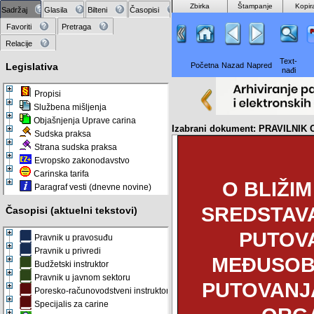
Zbirka
Štampanje
Kopir
Sadržaj
Glasila
Bilteni
Časopisi
Favoriti
Pretraga
Relacije
Text-
Legislativa
Početna
Nazad
Napred
nađi
Propisi
Službena mišljenja
Objašnjenja Uprave carina
Izabrani dokument: PRAVILN
Sudska praksa
Strana sudska praksa
Evropsko zakonodavstvo
Carinska tarifa
O BLIŽI
Paragraf vesti (dnevne novine)
SREDSTAV
Časopisi (aktuelni tekstovi)
PUTOVA
Pravnik u pravosuđu
Pravnik u privredi
MEĐUSOB
Budžetski instruktor
Pravnik u javnom sektoru
PUTOVANJA
Poresko-računovodstveni instruktor
Specijalis za carine