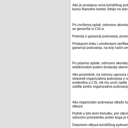
Ako je prodajna cena turističkog put
kursu Narodne banke Srbije na dan 
Po izvršenoj uplati, odnosno akontaci
se generiše iz CIS-a.
Potvrda o garanciji putovanja, pored
Pristupom linku i unošenjem verifika
garanciji putovanja, na koji način p
Po prijemu uplate, odnosno akontaci
elektronskim putem dostavlja skenir
Ako posrednik, na osnovu ugovora o 
obavesti organizatora putovanja o i
evidentira u CIS, niti mu uruči opšt
zaštite preko organizatora putovanja
Ako organizator putovanja otkaže tu
otkaza.
Putnik u bilo kom trenutku, pre otpo
odnosno posredniku preko koga je k
Datumom otkaza turističkog putovan