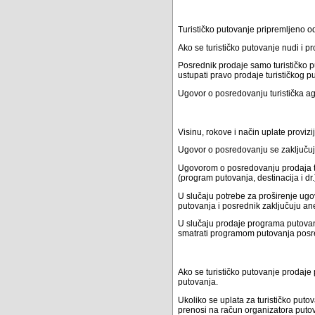
Turističko putovanje pripremljeno o
Ako se turističko putovanje nudi i 
Posrednik prodaje samo turističko 
ustupati pravo prodaje turističkog pu
Ugovor o posredovanju turistička ag
Visinu, rokove i način uplate provi
Ugovor o posredovanju se zaključu
Ugovorom o posredovanju prodaja t
(program putovanja, destinacija i dr.
U slučaju potrebe za proširenje ugo
putovanja i posrednik zaključuju an
U slučaju prodaje programa putovan
smatrati programom putovanja posred
Ako se turističko putovanje prodaje
putovanja.
Ukoliko se uplata za turističko puto
prenosi na račun organizatora puto