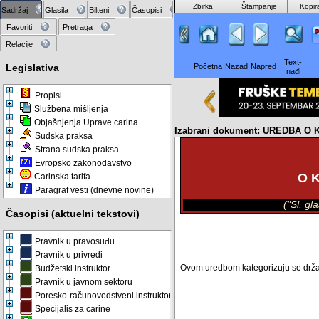
Zbirka
Štampanje
Kopir
Sadržaj
Glasila
Bilteni
Časopisi
Favoriti
Pretraga
Relacije
Text-
Legislativa
Početna
Nazad
Napred
nađi
Propisi
Službena mišljenja
Objašnjenja Uprave carina
Izabrani dokument: UREDBA O
Sudska praksa
Strana sudska praksa
Evropsko zakonodavstvo
O 
Carinska tarifa
Paragraf vesti (dnevne novine)
("Sl. g
Časopisi (aktuelni tekstovi)
Pravnik u pravosuđu
Pravnik u privredi
Ovom uredbom kategorizuju se državni 
Budžetski instruktor
Pravnik u javnom sektoru
Poresko-računovodstveni instruktor
Specijalis za carine