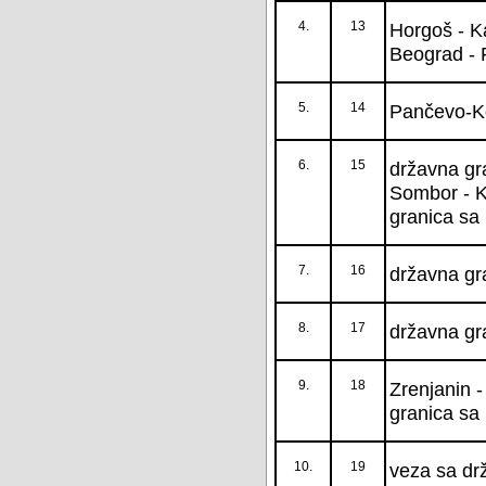
4.
13
Horgoš - Ka
Beograd - 
5.
14
Pančevo-Ko
6.
15
državna gr
Sombor - Ku
granica sa
7.
16
državna gr
8.
17
državna gra
9.
18
Zrenjanin -
granica sa
10.
19
veza sa dr