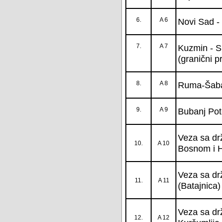
6.
A 6
Novi Sad -
7.
A 7
Kuzmin - S
(granični 
8.
A 8
Ruma-Šab
9.
A 9
Bubanj Pot
Veza sa dr
10.
A 10
Bosnom i H
Veza sa dr
11.
A 11
(Batajnica)
Veza sa dr
12.
A 12