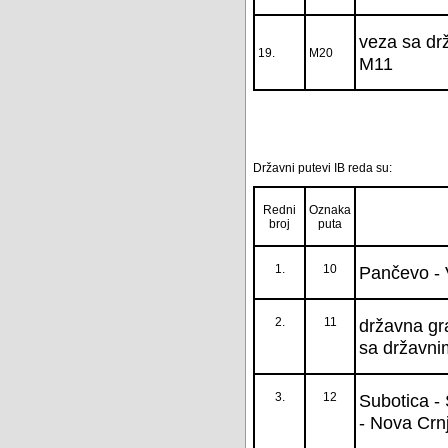
veza sa dr
19.
M20
M11
Državni putevi IB reda su:
Redni
Oznaka
broj
puta
1.
10
Pančevo - 
2.
11
državna gr
sa državn
3.
12
Subotica - 
- Nova Crn