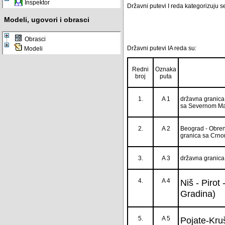
Inspektor
Državni putevi I reda kategorizuju se
Modeli, ugovori i obrasci
Obrasci
Državni putevi IA reda su:
Modeli
Redni
Oznaka
broj
puta
1.
A 1
državna granica
sa Severnom Mak
2.
A 2
Beograd - Obreno
granica sa Crn
3.
A 3
državna granica
4.
A 4
Niš - Pirot
Gradina)
5.
A 5
Pojate-Kru