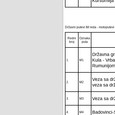
Kuršumlija 
Državni putevi IM reda - motoputevi
Redni
Oznaka
broj
puta
Državna gr
Kula - Vrba
1.
M1
Rumunijom 
Veza sa drž
2.
M2
veza sa dr
Veza sa dr
3.
M3
Badovinci-
4.
M4