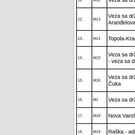
Veza sa dr
12.
M13
Aranđelova
Topola-Kra
13.
M14
Veza sa dr
14.
M15
- veza sa d
Veza sa dr
15.
M16
Čuka
Veza sa dr
16.
M1
Nova Varoš
17.
M18
Raška - adm
18.
M19