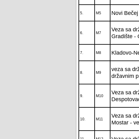
Novi Bečej 
5.
M5
Veza sa dr
6.
M7
Gradište -
Kladovo-Ne
7.
M8
veza sa drž
8.
M9
državnim 
Veza sa dr
9.
M10
Despotovac
Veza sa drž
10.
M11
Mostar - v
Veza sa dr
11.
M12