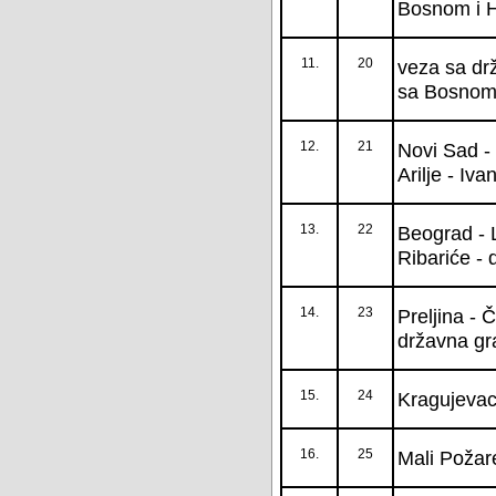
Bosnom i H
11.
20
veza sa dr
sa Bosnom 
12.
21
Novi Sad - 
Arilje - Iva
13.
22
Beograd - L
Ribariće -
14.
23
Preljina - 
državna gr
15.
24
Kragujevac
16.
25
Mali Požar