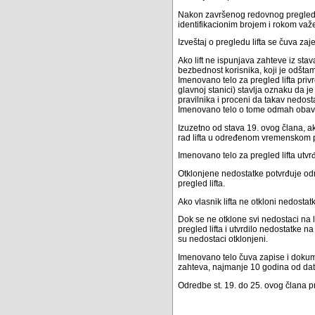
Nakon završenog redovnog pregleda l
identifikacionim brojem i rokom važ
Izveštaj o pregledu lifta se čuva za
Ako lift ne ispunjava zahteve iz st
bezbednost korisnika, koji je odštam
Imenovano telo za pregled lifta priv
glavnoj stanici) stavlja oznaku da j
pravilnika i proceni da takav nedost
Imenovano telo o tome odmah obavešt
Izuzetno od stava 19. ovog člana, ak
rad lifta u određenom vremenskom pe
Imenovano telo za pregled lifta utvr
Otklonjene nedostatke potvrđuje održ
pregled lifta.
Ako vlasnik lifta ne otkloni nedost
Dok se ne otklone svi nedostaci na l
pregled lifta i utvrdilo nedostatke na
su nedostaci otklonjeni.
Imenovano telo čuva zapise i dokume
zahteva, najmanje 10 godina od dat
Odredbe st. 19. do 25. ovog člana pr