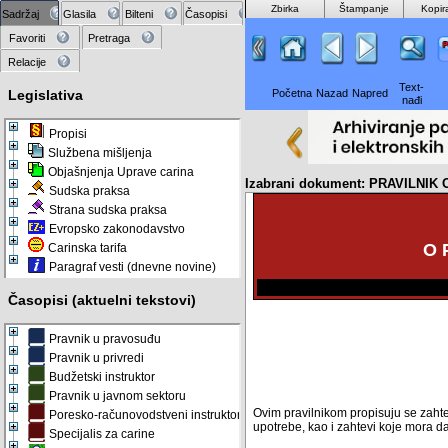
Zbirka
Štampanje
Kopir
Sadržaj
Glasila
Bilteni
Časopisi
Favoriti
Pretraga
Relacije
Text-
Legislativa
Početna
Nazad
Napred
nađi
Propisi
Službena mišljenja
Objašnjenja Uprave carina
Izabrani dokument: PRAVILNI
Sudska praksa
Strana sudska praksa
Evropsko zakonodavstvo
O 
Carinska tarifa
Paragraf vesti (dnevne novine)
Časopisi (aktuelni tekstovi)
Pravnik u pravosuđu
Pravnik u privredi
Budžetski instruktor
Pravnik u javnom sektoru
Ovim pravilnikom propisuju se zahte
Poresko-računovodstveni instruktor
upotrebe, kao i zahtevi koje mora da 
Specijalis za carine