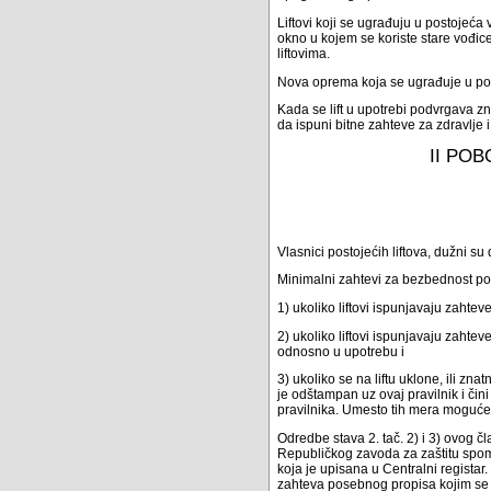
Liftovi koji se ugrađuju u postojeća 
okno u kojem se koriste stare vođic
liftovima.
Nova oprema koja se ugrađuje u post
Kada se lift u upotrebi podvrgava z
da ispuni bitne zahteve za zdravlje
II PO
Vlasnici postojećih liftova, dužni su
Minimalni zahtevi za bezbednost post
1) ukoliko liftovi ispunjavaju zahtev
2) ukoliko liftovi ispunjavaju zahtev
odnosno u upotrebu i
3) ukoliko se na liftu uklone, ili z
je odštampan uz ovaj pravilnik i či
pravilnika. Umesto tih mera moguće 
Odredbe stava 2. tač. 2) i 3) ovog č
Republičkog zavoda za zaštitu spomen
koja je upisana u Centralni regista
zahteva posebnog propisa kojim se 