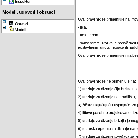
Inspektor
Modeli, ugovori i obrasci
Ovaj pravilnik se primenjuje na lift
Obrasci
- lica,
Modeli
- lica i tereta,
- samo tereta ukoliko je nosač dos
postavljenim unutar nosača ili nado
Ovaj pravilnik se primenjuje i na be
Ovaj pravilnik se ne primenjuje na:
1) uređaje za dizanje čija brzina ni
2) uređaje za dizanje na gradilištu;
3) žičare uključujući i uspinjače, za j
4) liftove posebno projektovane i iz
5) uređaje za dizanje iz kojih je mog
6) rudarsku opremu za dizanje nam
7) uređaje za dizanje izvođača za 