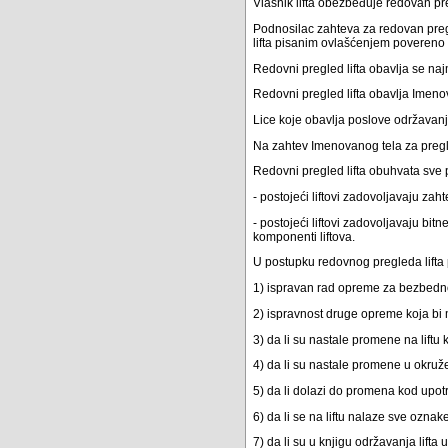
Vlasnik lifta obezbeđuje redovan pre
Podnosilac zahteva za redovan pregled
lifta pisanim ovlašćenjem povereno
Redovni pregled lifta obavlja se n
Redovni pregled lifta obavlja Imeno
Lice koje obavlja poslove održavanja
Na zahtev Imenovanog tela za pregle
Redovni pregled lifta obuhvata sve p
- postojeći liftovi zadovoljavaju zaht
- postojeći liftovi zadovoljavaju bit
komponenti liftova.
U postupku redovnog pregleda lifta
1) ispravan rad opreme za bezbednos
2) ispravnost druge opreme koja bi
3) da li su nastale promene na lift
4) da li su nastale promene u okru
5) da li dolazi do promena kod upot
6) da li se na liftu nalaze sve oznak
7) da li su u knjigu održavanja lif