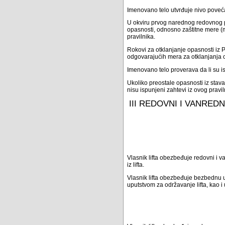
Imenovano telo utvrđuje nivo poveća
U okviru prvog narednog redovnog p
opasnosti, odnosno zaštitne mere (
pravilnika.
Rokovi za otklanjanje opasnosti iz P
odgovarajućih mera za otklanjanja o
Imenovano telo proverava da li su is
Ukoliko preostale opasnosti iz stav
nisu ispunjeni zahtevi iz ovog pravi
III REDOVNI I VANRED
Vlasnik lifta obezbeđuje redovni i va
iz lifta.
Vlasnik lifta obezbeđuje bezbednu up
uputstvom za održavanje lifta, kao i 