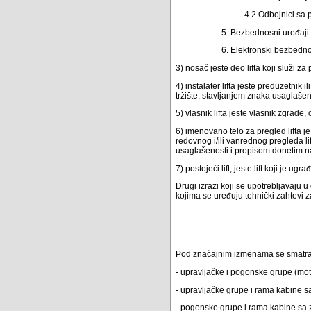
4.2 Odbojnici sa 
5. Bezbednosni uređaji 
6. Elektronski bezbedn
3) nosač jeste deo lifta koji služi za p
4) instalater lifta jeste preduzetnik 
tržište, stavljanjem znaka usaglašeno
5) vlasnik lifta jeste vlasnik zgrade,
6) imenovano telo za pregled lifta j
redovnog i/ili vanrednog pregleda l
usaglašenosti i propisom donetim n
7) postojeći lift, jeste lift koji je 
Drugi izrazi koji se upotrebljavaju 
kojima se uređuju tehnički zahtevi z
Pod značajnim izmenama se smatra 
- upravljačke i pogonske grupe (motor
- upravljačke grupe i rama kabine sa
- pogonske grupe i rama kabine sa 