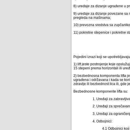
8) uređaje za dizanje ugrađene u p
9) uređaje za dizanje povezane sa 
pregleda na mašinama;
10) prevozna sredstva sa zupčanik
11) pokretne stepenice i pokretne st
Pojedini izrazi koji se upotrebljava
1) lift jeste postrojenje koje opsl
15 stepeni prema horizontali ili ure
2) bezbednosna komponenta lifta je
ugrađena i održavana i kada se kor
zdravlje ili bezbednost lica ili, gd
Bezbednosne komponente lifta su:
1. Uređaji za zabravlji
2. Uređaji za sprečavan
3. Uređaji za ograničen
4. Odbojnici:
4.1 Odbojnici koji