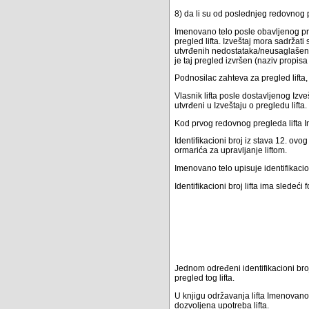
8) da li su od poslednjeg redovnog p
Imenovano telo posle obavljenog pre
pregled lifta. Izveštaj mora sadržati
utvrđenih nedostataka/neusaglašeno
je taj pregled izvršen (naziv propisa
Podnosilac zahteva za pregled lifta, u
Vlasnik lifta posle dostavljenog Izv
utvrđeni u Izveštaju o pregledu lifta.
Kod prvog redovnog pregleda lifta Im
Identifikacioni broj iz stava 12. ovo
ormarića za upravljanje liftom.
Imenovano telo upisuje identifikacioni
Identifikacioni broj lifta ima sledeći 
Jednom određeni identifikacioni bro
pregled tog lifta.
U knjigu održavanja lifta Imenovano te
dozvoljena upotreba lifta.