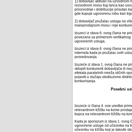
1) dobavljač aktivan na uzvodnom niv
nizvodnom nivou tog lanca kao uvoz
proizvodnje i distribucije prisutan
gde kupuje ugovorenu robu kao trgova
2) dobavljač pružalac usluga na viš
maloprodajnom nivou i nije konkure
Izuzeci iz stava 6. ovog člana ne p
povezana sa primenom vertikalnog sp
ugovorenih usluga.
Izuzeci iz stava 6. ovog člana ne 
interneta kada je pružalac ovih usl
posredovanja.
Izuzeće iz stava 1. ovog člana ne p
sklopili konkurenti dobavljača ili 
efekata paralelnih mreža sličnih spo
pojaviti u slučaju ekskluzivne distri
konkurisanja.
Posebni usl
Izuzeće iz člana 4. ove uredbe prim
relevantnom tržištu na kome prodaj
kupca na relevantnom tržištu na ko
Kada je sporazum iz stava 1. ovog č
ugovorene usluge od učesnika na tr
učesniku na tržištu koji je takođe s