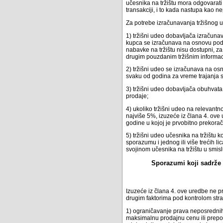
učesnika na tržištu mora odgovarati
transakciji, i to kada nastupa kao 
Za potrebe izračunavanja tržišnog u
1) tržišni udeo dobavljača izračuna
kupca se izračunava na osnovu podat
nabavke na tržištu nisu dostupni, z
drugim pouzdanim tržišnim informaci
2) tržišni udeo se izračunava na o
svaku od godina za vreme trajanja
3) tržišni udeo dobavljača obuhvata 
prodaje;
4) ukoliko tržišni udeo na relevantn
najviše 5%, izuzeće iz člana 4. ov
godine u kojoj je prvobitno prekora
5) tržišni udeo učesnika na tržištu ko
sporazumu i jednog ili više trećih l
svojinom učesnika na tržištu u smis
Sporazumi koji sadrže 
Izuzeće iz člana 4. ove uredbe ne p
drugim faktorima pod kontrolom stra
1) ograničavanje prava neposrednih
maksimalnu prodajnu cenu ili prepor