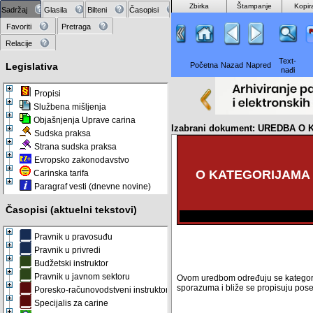
Zbirka
Štampanje
Kopir
Sadržaj
Glasila
Bilteni
Časopisi
Favoriti
Pretraga
Relacije
Text-
Legislativa
Početna
Nazad
Napred
nađi
Propisi
Službena mišljenja
Objašnjenja Uprave carina
Izabrani dokument: UREDBA 
Sudska praksa
Strana sudska praksa
Evropsko zakonodavstvo
O KATEGORIJAMA 
Carinska tarifa
Paragraf vesti (dnevne novine)
Časopisi (aktuelni tekstovi)
Pravnik u pravosuđu
Pravnik u privredi
Budžetski instruktor
Pravnik u javnom sektoru
Ovom uredbom određuju se kategorij
sporazuma i bliže se propisuju pose
Poresko-računovodstveni instruktor
Specijalis za carine