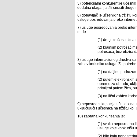
5) potencijalni konkurent je učesnik
dodatna ulaganja i/ili snositi drug
6) dobavljač je učesnik na tržištu k
usluge posredovanja preko internet
7) usluge posredovanja preko intern
nude:
(1) drugim učesnicima na
(2) krajnjim potrošačima
potrošača, bez obzira d
8) usluge informacionog društva su 
zahtev korisnika usluga. Za potrebe
(1) na daljinu podrazu
(2) putem elektronskih
opreme za obradu, uključ
primljeni putem žica, p
(3) na lični zahtev kor
9) neposredni kupac je učesnik na t
uključujući i učesnika na tržištu koj
10) zabrana konkurisanja je:
(1) svaka neposredna il
usluge koje konkurišu ug
(2) bilo koja neposredn