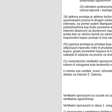
preprodaju ugovorenih 
(3) određeni podrazume
uslova tajnosti i značajn
19) aktivna prodaja je aktivno traž
upućivanjem poziva ili drugim sredst
internetu, na primer putem štampanih
pretraživačima koji traže posredne 
internet stranicom sa domenom najvi
jezika koji se obično koristi na određ
neposredni kupac posluje ili ima se
20) pasivna prodaja je prodaja koj
uključujući isporuku robe ili pruž
kupca, grupe posrednih kupaca ili na
nabavki ili odaziva na pozive za do
21) nerecipročni vertikalni sporaz
robom ili uslugama koje konkurišu r
U smislu ove uredbe, izrazi: učesnik
skladu sa članom 5. Zakona.
Vertikalni sporazumi su izuzeti od z
vertikalna ograničenja.
Vertikalni sporazumi iz stava 1. ovo
1) sporazume o selektivnoj distribuci