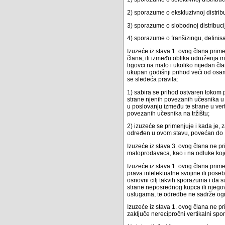
2) sporazume o ekskluzivnoj distribu
3) sporazume o slobodnoj distribucij
4) sporazume o franšizingu, definisa
Izuzeće iz stava 1. ovog člana pri
člana, ili između oblika udruženja
trgovci na malo i ukoliko nijedan 
ukupan godišnji prihod veći od osa
se sledeća pravila:
1) sabira se prihod ostvaren tokom
strane njenih povezanih učesnika u 
u poslovanju između te strane u ver
povezanih učesnika na tržištu;
2) izuzeće se primenjuje i kada je,
određen u ovom stavu, povećan do
Izuzeće iz stava 3. ovog člana ne 
maloprodavaca, kao i na odluke ko
Izuzeće iz stava 1. ovog člana prim
prava intelektualne svojine ili pose
osnovni cilj takvih sporazuma i da 
strane neposrednog kupca ili njego
uslugama, te odredbe ne sadrže ogra
Izuzeće iz stava 1. ovog člana ne 
zaključe nerecipročni vertikalni spo