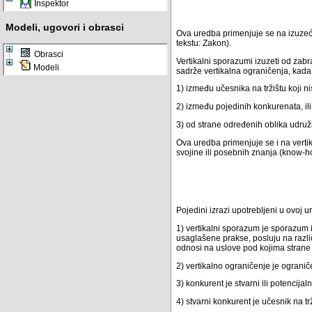
Inspektor
Modeli, ugovori i obrasci
Ova uredba primenjuje se na izuzeće
tekstu: Zakon).
Obrasci
Vertikalni sporazumi izuzeti od zabr
Modeli
sadrže vertikalna ograničenja, kada 
1) između učesnika na tržištu koji n
2) između pojedinih konkurenata, ili
3) od strane određenih oblika udru
Ova uredba primenjuje se i na verti
svojine ili posebnih znanja (know-h
Pojedini izrazi upotrebljeni u ovoj 
1) vertikalni sporazum je sporazum i
usaglašene prakse, posluju na različ
odnosi na uslove pod kojima strane 
2) vertikalno ograničenje je ogran
3) konkurent je stvarni ili potenci
4) stvarni konkurent je učesnik na tr