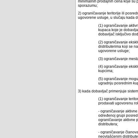
minimalnih prodajnih cena koje su pos
sporazumu;
2) ograničavanje teritorije ili posr
ugovorene usluge, u slučaju kada do
(1) ograničavanje aktivn
kupaca koje je dobavljač
dobavljač isključivo dod
(2) ograničavanje ekskl
distributerima koji se n
ugovorene usluge;
(3) ograničavanje mesta
(4) ograničavanje ekskl
kupcima;
(5) ograničavanje moguć
ugradnju posrednim kupci
3) kada dobavljač primenjuje sistem 
(1) ograničavanje terito
prodavati ugovorenu rob
- ograničavanje aktivne 
određenoj grupi posredni
ograničavanje aktivne p
distributera;
- ograničavanje članova 
neovlašćenim distributer