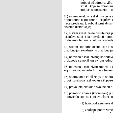
dobavljač odredio, viš
tržištu, koja se obraču
industrijskom sektoru, 
11) sistem selektivne distribucije j
neposredno ili posredno, isključivo 
neće prodavati tu robu ili pružati u
sistema distribucije;
12) sistem ekskluzivne distribucije 
isključivo sebi ili za najviše tri n
dodeljenoj teritoriji ili isključivo d
13) sistem slobodne distribucije je s
distribuciju i ekskluzivnu distribuciju
14) obaveza ekskluzivnog snabdeva
proizvode samo, ili uglavnom jedno
15) obaveza ekskluzivne kupovine (n
kojom se neposredni kupac obavezuj
16) sporazum o franšizingu je sporaz
drugih znakova razlikovanja ili pos
17) prava intelektualne svojine su p
18) posebno znanje (
know-how
) je
dobavljača, koji su tajni, značajni i
(1) tajni podrazumeva da
(2) značajni podrazume