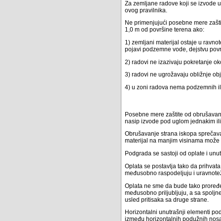
Za zemljane radove koji se izvode 
ovog pravilnika.
Ne primenjujući posebne mere zaštit
1,0 m od površine terena ako:
1) zemljani materijal ostaje u ravno
pojavi podzemne vode, dejstvu površ
2) radovi ne izazivaju pokretanje o
3) radovi ne ugrožavaju obližnje obje
4) u zoni radova nema podzemnih il
Posebne mere zaštite od obrušavanja
nasip izvode pod uglom jednakim ili 
Obrušavanje strana iskopa sprečava
materijal na manjim visinama može 
Podgrada se sastoji od oplate i unu
Oplata se postavlja tako da prihvata
međusobno raspodeljuju i uravnote
Oplata ne sme da bude tako proređen
međusobno priljubljuju, a sa spoljn
usled pritisaka sa druge strane.
Horizontalni unutrašnji elementi p
između horizontalnih podužnih nosača