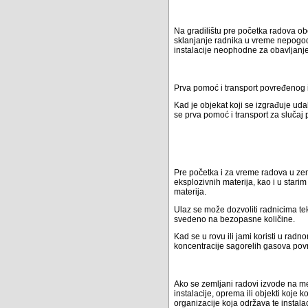
Na gradilištu pre početka radova obe
sklanjanje radnika u vreme nepogoda
instalacije neophodne za obavljanje
Prva pomoć i transport povređenog i
Kad je objekat koji se izgrađuje uda
se prva pomoć i transport za slučaj 
Pre početka i za vreme radova u zem
eksplozivnih materija, kao i u star
materija.
Ulaz se može dozvoliti radnicima tek 
svedeno na bezopasne količine.
Kad se u rovu ili jami koristi u r
koncentracije sagorelih gasova po
Ako se zemljani radovi izvode na mes
instalacije, oprema ili objekti koje
organizacije koja održava te instalac