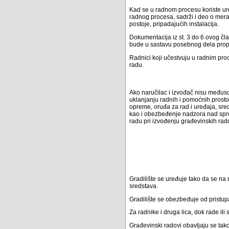
Kad se u radnom procesu koriste ure
radnog procesa, sadrži i deo o meram
postoje, pripadajućih instalacija.
Dokumentacija iz st. 3 do 6 ovog čl
bude u sastavu posebnog dela propi
Radnici koji učestvuju u radnim pro
radu.
Ako naručilac i izvođač nisu međuso
uklanjanju radnih i pomoćnih prostor
opreme, oruđa za rad i uređaja, sred
kao i obezbeđenje nadzora nad spro
radu pri izvođenju građevinskih rad
Gradilište se uređuje tako da se na 
sredstava.
Gradilište se obezbeđuje od pristupa
Za radnike i druga lica, dok rade il
Građevinski radovi obavljaju se tak