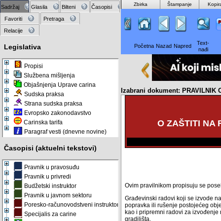
Zbirka
Štampanje
Kopir
Sadržaj
Glasila
Bilteni
Časopisi
Favoriti
Pretraga
Relacije
Text-
Legislativa
Početna
Nazad
Napred
nađi
Propisi
Službena mišljenja
Objašnjenja Uprave carina
Izabrani dokument: PRAVILNI
Sudska praksa
Strana sudska praksa
Evropsko zakonodavstvo
O ZAŠTITI NA
Carinska tarifa
Paragraf vesti (dnevne novine)
Časopisi (aktuelni tekstovi)
Pravnik u pravosuđu
Pravnik u privredi
Ovim pravilnikom propisuju se poseb
Budžetski instruktor
Pravnik u javnom sektoru
Građevinski radovi koji se izvode na
Poresko-računovodstveni instruktor
popravka ili rušenje postojećeg obj
kao i pripremni radovi za izvođenje 
Specijalis za carine
gradilišta.