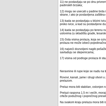
11) ne postavljaju se po dnu privrem
padinskih brzaka;
12) mogu se usecati u padine brda i
strane, i ako je postavljena zaštitna
13) kada se postavljaju u blizini i
preko ivice, a kad su postavljene du
14) kada se postavljaju po terenu na
uslovima (u skladištu građe, tesarsko
15) čista visina prolaza, koja se o
prolaza ne može izbeći pojedinačna s
16) najveći dozvoljeni nagib pešački
savlađuju se stepenicama;
17) visina od podloge prolaza ili s
Neravnine ili rupe koje se nađu na 
Rovovi, kanali, jame i drugi otvori
prelazom.
Prelaz mora biti stabilan, oslonjen 
Prelazi raspona 1,5 m i većih, moraj
crteže podužnog i poprečnog presek
Na svakom kraju prelaza mora biti 