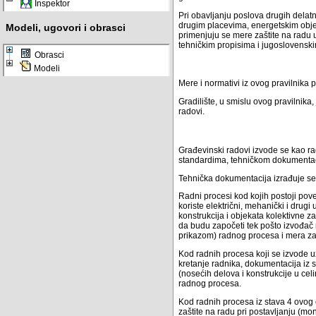
Inspektor
Pri obavljanju poslova drugih delat
drugim placevima, energetskim objekt
Modeli, ugovori i obrasci
primenjuju se mere zaštite na radu 
tehničkim propisima i jugoslovenski
Obrasci
Modeli
Mere i normativi iz ovog pravilnika p
Gradilište, u smislu ovog pravilnik
radovi.
Građevinski radovi izvode se kao r
standardima, tehničkom dokumenta
Tehnička dokumentacija izrađuje se
Radni procesi kod kojih postoji pov
koriste električni, mehanički i drugi
konstrukcija i objekata kolektivne z
da budu započeti tek pošto izvođač 
prikazom) radnog procesa i mera zaš
Kod radnih procesa koji se izvode uz
kretanje radnika, dokumentacija iz 
(nosećih delova i konstrukcije u cel
radnog procesa.
Kod radnih procesa iz stava 4 ovog
zaštite na radu pri postavljanju (mo