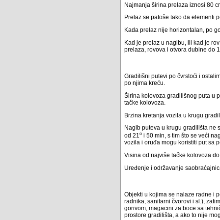
Najmanja širina prelaza iznosi 80 c
Prelaz se patoše tako da elementi p
Kada prelaz nije horizontalan, po g
Kad je prelaz u nagibu, ili kad je ro
prelaza, rovova i otvora dubine do 
Gradilišni putevi po čvrstoći i osta
po njima kreću.
Širina kolovoza gradilišnog puta u
tačke kolovoza.
Brzina kretanja vozila u krugu gradi
Nagib puteva u krugu gradilišta ne
o
od 21
i 50 min, s tim što se veći n
vozila i oruđa mogu koristiti put s
Visina od najviše tačke kolovoza do
Uređenje i održavanje saobraćajnica
Objekti u kojima se nalaze radne i p
radnika, sanitarni čvorovi i sl.), zat
gorivom, magacini za boce sa tehnič
prostore gradilišta, a ako to nije m