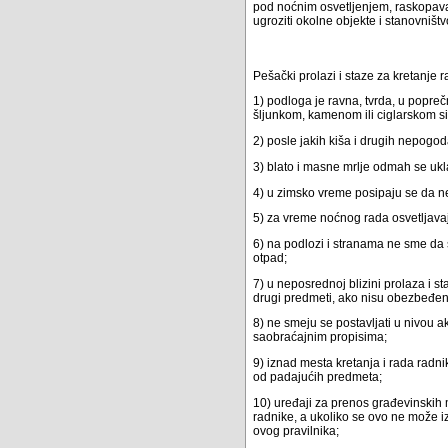
pod noćnim osvetljenjem, raskopavan
ugroziti okolne objekte i stanovništ
Pešački prolazi i staze za kretanje 
1) podloga je ravna, tvrda, u popr
šljunkom, kamenom ili ciglarskom sit
2) posle jakih kiša i drugih nepogo
3) blato i masne mrlje odmah se ukla
4) u zimsko vreme posipaju se da n
5) za vreme noćnog rada osvetljava
6) na podlozi i stranama ne sme da 
otpad;
7) u neposrednoj blizini prolaza i s
drugi predmeti, ako nisu obezbeđeni
8) ne smeju se postavljati u nivou 
saobraćajnim propisima;
9) iznad mesta kretanja i rada radni
od padajućih predmeta;
10) uređaji za prenos građevinskih m
radnike, a ukoliko se ovo ne može 
ovog pravilnika;