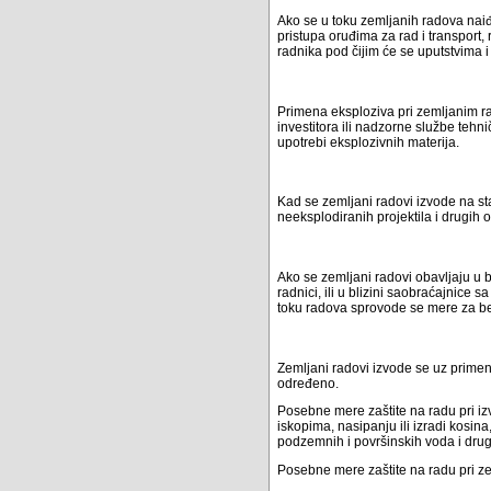
Ako se u toku zemljanih radova naiđ
pristupa oruđima za rad i transport,
radnika pod čijim će se uputstvima i
Primena eksploziva pri zemljanim 
investitora ili nadzorne službe teh
upotrebi eksplozivnih materija.
Kad se zemljani radovi izvode na st
neeksplodiranih projektila i drugih 
Ako se zemljani radovi obavljaju u 
radnici, ili u blizini saobraćajnice
toku radova sprovode se mere za b
Zemljani radovi izvode se uz primen
određeno.
Posebne mere zaštite na radu pri iz
iskopima, nasipanju ili izradi kosin
podzemnih i površinskih voda i dru
Posebne mere zaštite na radu pri z