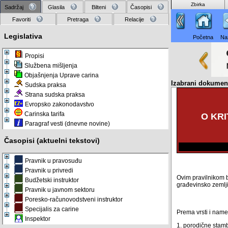
Zbirka
Sadržaj
Glasila
Bilteni
Časopisi
Favoriti
Pretraga
Relacije
Legislativa
Početna
Na
Propisi
Službena mišljenja
Objašnjenja Uprave carina
Izabrani dokum
Sudska praksa
Strana sudska praksa
Evropsko zakonodavstvo
Carinska tarifa
O KR
Paragraf vesti (dnevne novine)
Časopisi (aktuelni tekstovi)
Pravnik u pravosuđu
Pravnik u privredi
Ovim pravilnikom b
Budžetski instruktor
građevinsko zemlji
Pravnik u javnom sektoru
Poresko-računovodstveni instruktor
Specijalis za carine
Prema vrsti i namen
Inspektor
1. porodične stamb