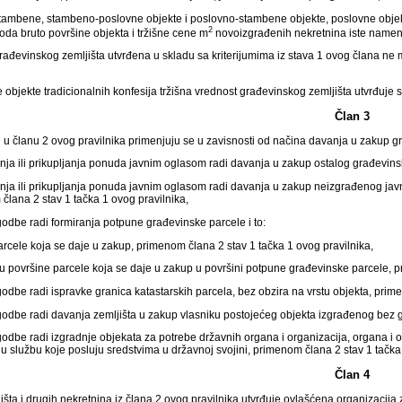
tambene, stambeno-poslovne objekte i poslovno-stambene objekte, poslovne objekt
2
voda bruto površine objekta i tržišne cene m
novoizgrađenih nekretnina iste namene
rađevinskog zemljišta utvrđena u skladu sa kriterijumima iz stava 1 ovog člana ne 
e objekte tradicionalnih konfesija tržišna vrednost građevinskog zemljišta utvrđuje 
Član 3
ni u članu 2 ovog pravilnika primenjuju se u zavisnosti od načina davanja u zakup gr
ja ili prikupljanja ponuda javnim oglasom radi davanja u zakup ostalog građevinsk
nja ili prikupljanja ponuda javnim oglasom radi davanja u zakup neizgrađenog ja
lana 2 stav 1 tačka 1 ovog pravilnika,
dbe radi formiranja potpune građevinske parcele i to:
arcele koja se daje u zakup, primenom člana 2 stav 1 tačka 1 ovog pravilnika,
 površine parcele koja se daje u zakup u površini potpune građevinske parcele, p
dbe radi ispravke granica katastarskih parcela, bez obzira na vrstu objekta, prime
odbe radi davanja zemljišta u zakup vlasniku postojećeg objekta izgrađenog bez g
dbe radi izgradnje objekata za potrebe državnih organa i organizacija, organa i or
nu službu koje posluju sredstvima u državnoj svojini, primenom člana 2 stav 1 tačka
Član 4
išta i drugih nekretnina iz člana 2 ovog pravilnika utvrđuje ovlašćena organizacija