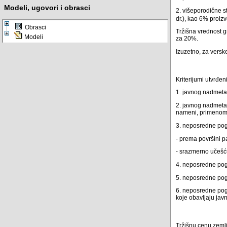
Modeli, ugovori i obrasci
2. višeporodične s
dr.), kao 6% proiz
Obrasci
Tržišna vrednost g
Modeli
za 20%.
Izuzetno, za versk
Kriterijumi utvrđe
1. javnog nadmetan
2. javnog nadmeta
nameni, primenom č
3. neposredne pogo
- prema površini p
- srazmerno učešću
4. neposredne pogo
5. neposredne pog
6. neposredne pogo
koje obavljaju jav
Tržišnu cenu zemlj