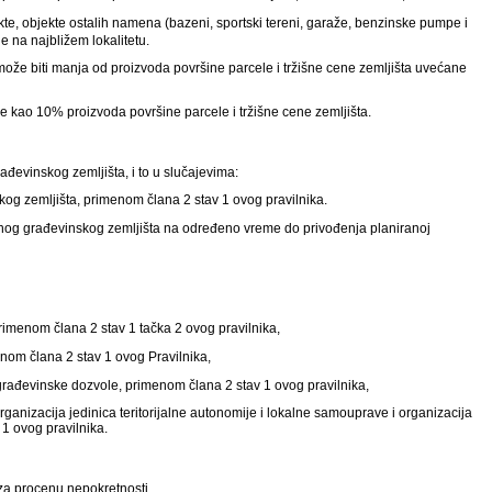
e, objekte ostalih namena (bazeni, sportski tereni, garaže, benzinske pumpe i
 na najbližem lokalitetu.
može biti manja od proizvoda površine parcele i tržišne cene zemljišta uvećane
se kao 10% proizvoda površine parcele i tržišne cene zemljišta.
ađevinskog zemljišta, i to u slučajevima:
og zemljišta, primenom člana 2 stav 1 ovog pravilnika.
vnog građevinskog zemljišta na određeno vreme do privođenja planiranoj
rimenom člana 2 stav 1 tačka 2 ovog pravilnika,
nom člana 2 stav 1 ovog Pravilnika,
rađevinske dozvole, primenom člana 2 stav 1 ovog pravilnika,
ganizacija jedinica teritorijalne autonomije i lokalne samouprave i organizacija
 1 ovog pravilnika.
 za procenu nepokretnosti.