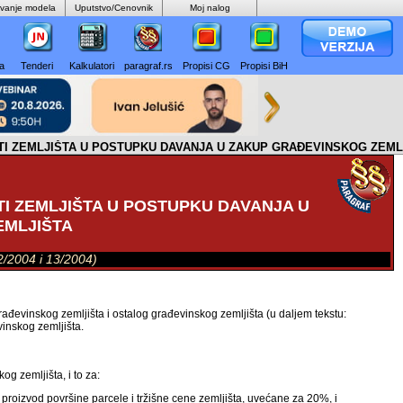
ovanje modela
Uputstvo/Cenovnik
Moj nalog
а
Tenderi
Kalkulatori
paragraf.rs
Propisi CG
Propisi BiH
OSTI ZEMLJIŠTA U POSTUPKU DAVANJA U ZAKUP GRAĐEVINSKOG ZEML
TI ZEMLJIŠTA U POSTUPKU DAVANJA U
EMLJIŠTA
12/2004 i 13/2004)
rađevinskog zemljišta i ostalog građevinskog zemljišta (u daljem tekstu:
vinskog zemljišta.
og zemljišta, i to za:
 proizvod površine parcele i tržišne cene zemljišta, uvećane za 20%, i