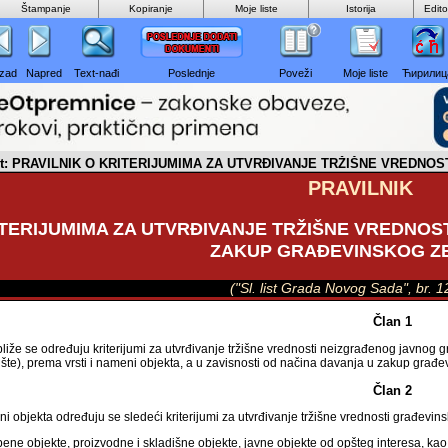
Štampanje
Kopiranje
Moje liste
Istorija
Edit
zad
Napred
Text-nađi
Poslednje
Poveži
Moje liste
Ћирилиц
ent: PRAVILNIK O KRITERIJUMIMA ZA UTVRĐIVANJE TRŽIŠNE VREDN
PRAVILNIK
ITERIJUMIMA ZA UTVRĐIVANJE TRŽIŠNE VREDNOS
ZAKUP GRAĐEVINSKOG Z
("Sl. list Grada Novog Sada", br. 
Član 1
liže se određuju kriterijumi za utvrđivanje tržišne vrednosti neizgrađenog javnog g
šte), prema vrsti i nameni objekta, a u zavisnosti od načina davanja u zakup građe
Član 2
i objekta određuju se sledeći kriterijumi za utvrđivanje tržišne vrednosti građevinsk
ene objekte, proizvodne i skladišne objekte, javne objekte od opšteg interesa, kao