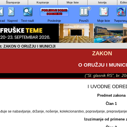
Štampanje
Kopiranje
Moje liste
Istorija
Edit
zad
Napred
Text-nađi
Poslednje
Poveži
Moje liste
Ћирилиц
t: ZAKON O ORUŽJU I MUNICIJI
ZAKON
O ORUŽJU I MUNICI
("Sl. glasnik RS", br. 2
I UVODNE ODRE
Predmet zakona
Član 1
je se nabavljanje, držanje, nošenje, kolekcionarstvo, popravljanje, prepravljanje,
Izuzimanje od primene 