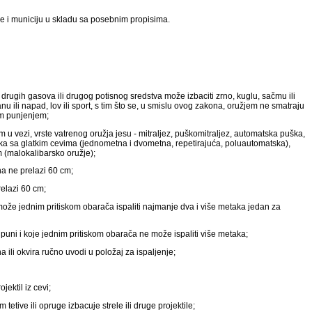
e i municiju u skladu sa posebnim propisima.
drugih gasova ili drugog potisnog sredstva može izbaciti zrno, kuglu, sačmu ili
u ili napad, lov ili sport, s tim što se, u smislu ovog zakona, oružjem ne smatraju
nim punjenjem;
tim u vezi, vrste vatrenog oružja jesu - mitraljez, puškomitraljez, automatska puška,
ška sa glatkim cevima (jednometna i dvometna, repetirajuća, poluautomatska),
m (malokalibarsko oružje);
na ne prelazi 60 cm;
relazi 60 cm;
može jednim pritiskom obarača ispaliti najmanje dva i više metaka jedan za
uni i koje jednim pritiskom obarača ne može ispaliti više metaka;
 ili okvira ručno uvodi u položaj za ispaljenje;
ektil iz cevi;
etive ili opruge izbacuje strele ili druge projektile;