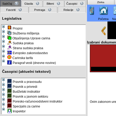
Zbirka
Sadržaj
Glasila
Bilteni
Časopisi
Favoriti
Pretraga
Relacije
Legislativa
Početna
Na
Propisi
Službena mišljenja
Objašnjenja Uprave carina
Izabrani dokumen
Sudska praksa
Strana sudska praksa
Evropsko zakonodavstvo
Carinska tarifa
Paragraf vesti (dnevne novine)
Časopisi (aktuelni tekstovi)
Pravnik u pravosuđu
Pravnik u privredi
Budžetski instruktor
Pravnik u javnom sektoru
Poresko-računovodstveni instruktor
Ovim zakonom uređu
Specijalis za carine
Inspektor