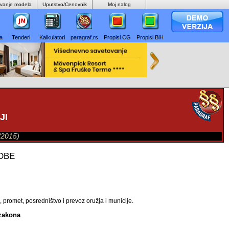
ovanje modela
Uputstvo/Cenovnik
Moj nalog
а
Tenderi
Kalkulatori
paragraf.rs
Propisi CG
Propisi BiH
JI
0/2015)
DBE
 promet, posredništvo i prevoz oružja i municije.
zakona