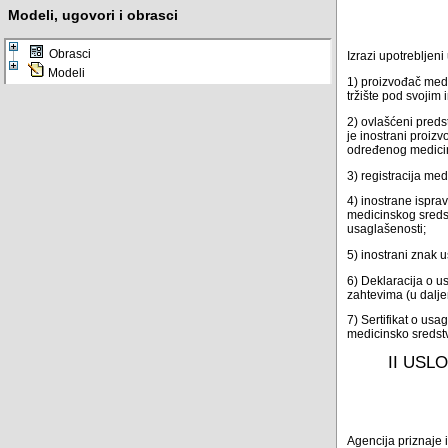
Modeli, ugovori i obrasci
Obrasci
Izrazi upotrebljen
Modeli
1) proizvođač medi
tržište pod svojim 
2) ovlašćeni preds
je inostrani proiz
određenog medicins
3) registracija me
4) inostrane isprav
medicinskog sredst
usaglašenosti;
5) inostrani znak 
6) Deklaracija o 
zahtevima (u dalje
7) Sertifikat o usa
medicinsko sredstv
II USL
Agencija priznaje