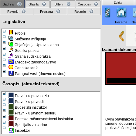
Zbirka
Sadržaj
Glasila
Bilteni
Časopisi
Favoriti
Pretraga
Relacije
Legislativa
Početna
Na
Propisi
Službena mišljenja
Objašnjenja Uprave carina
Izabrani dokume
Sudska praksa
Strana sudska praksa
Evropsko zakonodavstvo
Carinska tarifa
Paragraf vesti (dnevne novine)
Časopisi (aktuelni tekstovi)
Pravnik u pravosuđu
Pravnik u privredi
Budžetski instruktor
Pravnik u javnom sektoru
Poresko-računovodstveni instruktor
Ovim pravilnikom pr
izmene, dopune i b
Specijalis za carine
proizvođača koji se
Inspektor