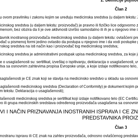
2. Definicije pojmo
Član 2
i u ovom pravilniku i zakonu kojim se uređuju medicinska sredstva (u daljem tekstu
cinskog sredstva (u daljem tekstu: proizvođač) je pravno ili fizičko lice odgovorno
imenom, bez obzira da li je ove aktivnosti izvršio samostalno ili ih je u njegovo ime i
tavnik inostranog proizvođača medicinskog sredstva (u daljem tekstu: ovlašćeni preds
vođač u pismenoj formi jedino ovlastio da postupa u njegovo ime i da vodi postupk
kog sredstva na isti način kao i proizvođač tog medicinskog sredstva;
dicinskog sredstva je administrativni postupak upisa medicinskog sredstva, za koje j
e o usaglašenosti su: sertifikat, izveštaj o ispitivanju, deklaracija o usaglašenosti
va sa osnovnim zahtevima propisa Evropske unije, a koje izdaje notifikovano telo,
usaglašenosti je CE znak koji se stavlja na medicinsko sredstvo u skladu sa osnovn
usaglašenosti medicinskog sredstva (Declaration of Conformity) je dokument kojim
m tekstu: Deklaracija o usaglašenosti);
glašenosti medicinskog sredstva je sertifikat koji izdaje notifikovano telo (EC Certifi
o ili grupa medicinskih sredstava određenog proizvođača usaglašena sa osnovnim z
OVI I NAČIN PRIZNAVANJA INOSTRANIH ISPRAVA I CE
PREDSTAVNIKA PROI
Član 3
 inostranu ispravu ili CE znak na zahtev proizvođača, odnosno ovlašćenog predsta