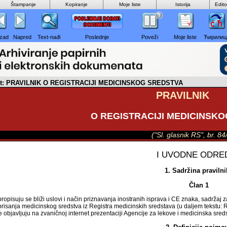
Štampanje
Kopiranje
Moje liste
Istorija
Edit
zad
Napred
Text-nađi
Poslednje
Poveži
Moje liste
Ћирилиц
nt: PRAVILNIK O REGISTRACIJI MEDICINSKOG SREDSTVA
PRAVILNIK
O REGISTRACIJI MEDICINSK
("Sl. glasnik RS", br. 8
I UVODNE ODRE
1. Sadržina praviln
Član 1
opisuju se bliži uslovi i način priznavanja inostranih isprava i CE znaka, sadržaj z
risanja medicinskog sredstva iz Registra medicinskih sredstava (u daljem tekstu: Re
 objavljuju na zvaničnoj internet prezentaciji Agencije za lekove i medicinska sreds