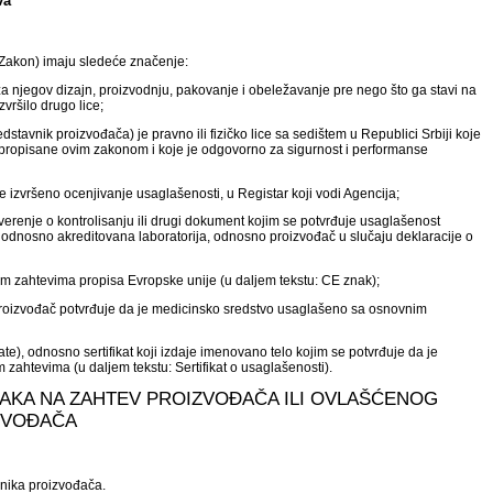
va
: Zakon) imaju sledeće značenje:
 za njegov dizajn, proizvodnju, pakovanje i obeležavanje pre nego što ga stavi na
zvršilo drugo lice;
tavnik proizvođača) je pravno ili fizičko lice sa sedištem u Republici Srbiji koje
e propisane ovim zakonom i koje je odgovorno za sigurnost i performanse
e izvršeno ocenjivanje usaglašenosti, u Registar koji vodi Agencija;
, uverenje o kontrolisanju ili drugi dokument kojim se potvrđuje usaglašenost
 odnosno akreditovana laboratorija, odnosno proizvođač u slučaju deklaracije o
im zahtevima propisa Evropske unije (u daljem tekstu: CE znak);
 proizvođač potvrđuje da je medicinsko sredstvo usaglašeno sa osnovnim
cate), odnosno sertifikat koji izdaje imenovano telo kojim se potvrđuje da je
ahtevima (u daljem tekstu: Sertifikat o usaglašenosti).
 ZNAKA NA ZAHTEV PROIZVOĐAČA ILI OVLAŠĆENOG
ZVOĐAČA
vnika proizvođača.