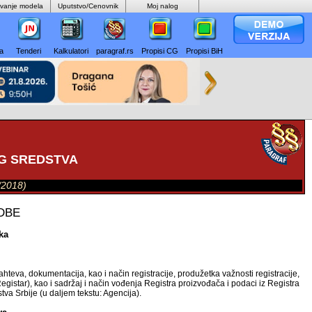
ovanje modela
Uputstvo/Cenovnik
Moj nalog
а
Tenderi
Kalkulatori
paragraf.rs
Propisi CG
Propisi BiH
OG SREDSTVA
4/2018)
DBE
ika
ahteva, dokumentacija, kao i način registracije, produžetka važnosti registracije,
gistar), kao i sadržaj i način vođenja Registra proizvođača i podaci iz Registra
tva Srbije (u daljem tekstu: Agencija).