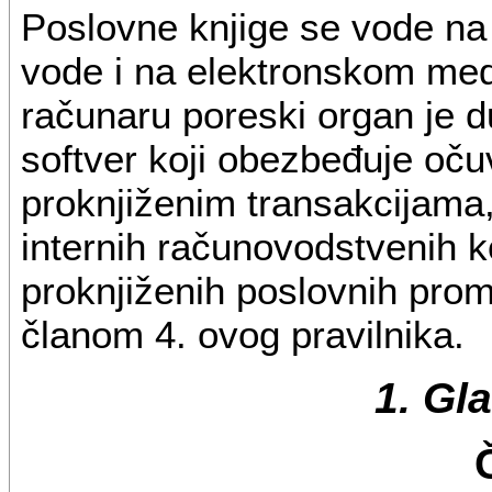
Poslovne knjige se vode na
vode i na elektronskom med
računaru poreski organ je d
softver koji obezbeđuje oč
proknjiženim transakcijama
internih računovodstvenih k
proknjiženih poslovnih pro
članom 4. ovog pravilnika.
1. Gl