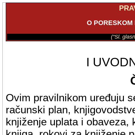
PRA
O PORESKOM
("Sl. glas
I UVOD
Ovim pravilnikom uređuju s
računski plan, knjigovodstv
knjiženje uplata i obaveza, 
knjiga, rokovi za knjiženje