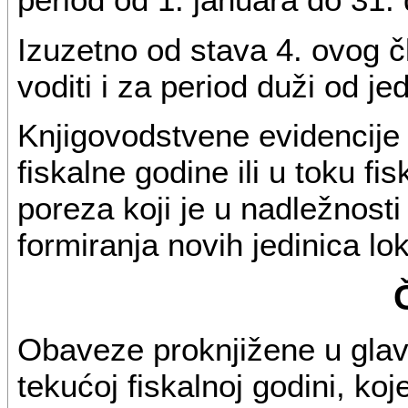
Izuzetno od stava 4. ovog 
voditi i za period duži od je
Knjigovodstvene evidencije 
fiskalne godine ili u toku f
poreza koji je u nadležnost
formiranja novih jedinica l
Obaveze proknjižene u glav
tekućoj fiskalnoj godini, ko