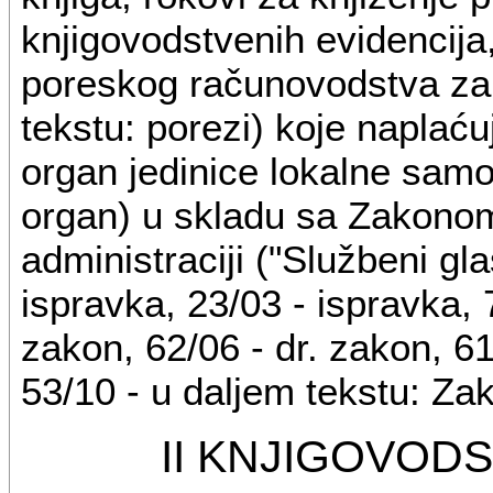
knjigovodstvenih evidencija,
poreskog računovodstva za 
tekstu: porezi) koje naplać
organ jedinice lokalne samo
organ) u skladu sa Zakono
administraciji ("Službeni gla
ispravka, 23/03 - ispravka, 
zakon, 62/06 - dr. zakon, 61
53/10 - u daljem tekstu: Za
II KNJIGOVOD